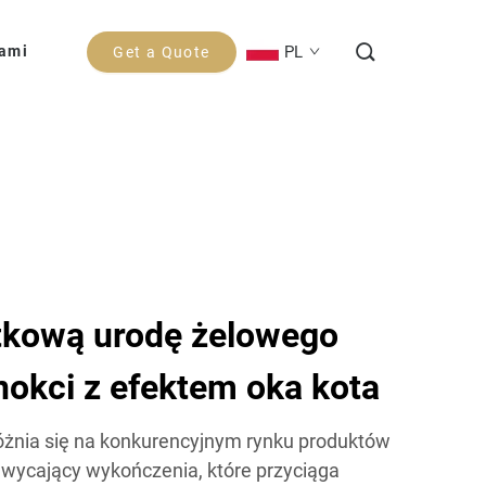
PL
Nami
Get a Quote
tkową urodę żelowego
nokci z efektem oka kota
różnia się na konkurencyjnym rynku produktów
hwycający wykończenia, które przyciąga