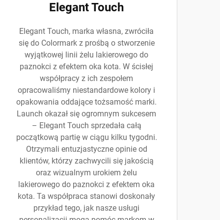
Elegant Touch
Elegant Touch, marka własna, zwróciła
się do Colormark z prośbą o stworzenie
wyjątkowej linii żelu lakierowego do
paznokci z efektem oka kota. W ścisłej
współpracy z ich zespołem
opracowaliśmy niestandardowe kolory i
opakowania oddające tożsamość marki.
Launch okazał się ogromnym sukcesem
– Elegant Touch sprzedała całą
początkową partię w ciągu kilku tygodni.
Otrzymali entuzjastyczne opinie od
klientów, którzy zachwycili się jakością
oraz wizualnym urokiem żelu
lakierowego do paznokci z efektem oka
kota. Ta współpraca stanowi doskonały
przykład tego, jak nasze usługi
personalizacji mogą pomóc markom w