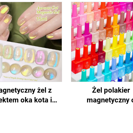
gnetyczny żel z
Żel polakier
ektem oka kota i
magnetyczny 
holograficznym
długotrwałym dział
połyskiem
efekt kotich oc