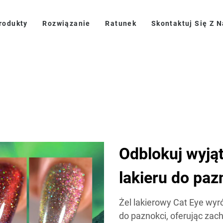
rodukty
Rozwiązanie
Ratunek
Skontaktuj Się Z 
Odblokuj wyją
lakieru do paz
Żel lakierowy Cat Eye wy
do paznokci, oferując zac