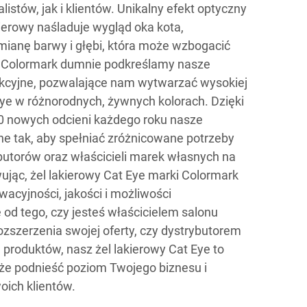
stów, jak i klientów. Unikalny efekt optyczny
kierowy naśladuje wygląd oka kota,
mianę barwy i głębi, która może wzbogacić
W Colormark dumnie podkreślamy nasze
ukcyjne, pozwalające nam wytwarzać wysokiej
 Eye w różnorodnych, żywnych kolorach. Dzięki
 nowych odcieni każdego roku nasze
e tak, aby spełniać zróżnicowane potrzeby
butorów oraz właścicieli marek własnych na
jąc, żel lakierowy Cat Eye marki Colormark
wacyjności, jakości i możliwości
e od tego, czy jesteś właścicielem salonu
zszerzenia swojej oferty, czy dystrybutorem
produktów, nasz żel lakierowy Cat Eye to
oże podnieść poziom Twojego biznesu i
oich klientów.