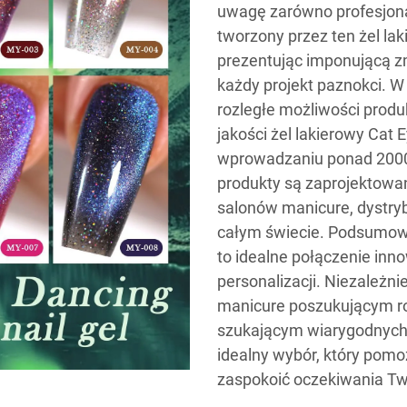
uwagę zarówno profesjonali
tworzony przez ten żel la
prezentując imponującą z
każdy projekt paznokci. 
rozległe możliwości prod
jakości żel lakierowy Cat
wprowadzaniu ponad 2000
produkty są zaprojektowan
salonów manicure, dystry
całym świecie. Podsumowu
to idealne połączenie inno
personalizacji. Niezależni
manicure poszukującym ro
szukającym wiarygodnych 
idealny wybór, który pom
zaspokoić oczekiwania Tw