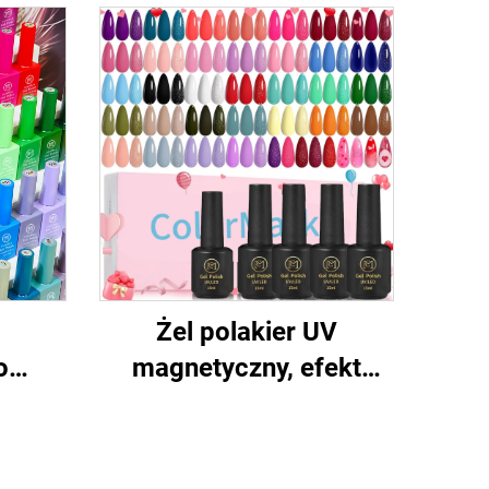
Żel polakier UV
o
magnetyczny, efekt
aniu,
kotich oczu
zu