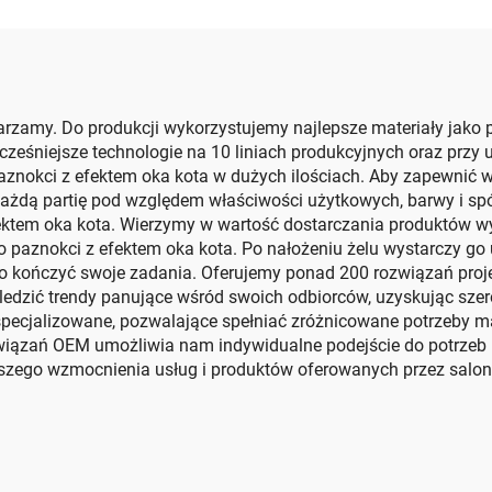
rzamy. Do produkcji wykorzystujemy najlepsze materiały jako
eśniejsze technologie na 10 liniach produkcyjnych oraz przy u
paznokci z efektem oka kota w dużych ilościach. Aby zapewnić 
ażdą partię pod względem właściwości użytkowych, barwy i spó
ektem oka kota. Wierzymy w wartość dostarczania produktów wys
o paznokci z efektem oka kota. Po nałożeniu żelu wystarczy go
o kończyć swoje zadania. Oferujemy ponad 200 rozwiązań projek
 śledzić trendy panujące wśród swoich odbiorców, uzyskując sz
i specjalizowane, pozwalające spełniać zróżnicowane potrzeby m
ązań OEM umożliwia nam indywidualne podejście do potrzeb każ
szego wzmocnienia usług i produktów oferowanych przez salony