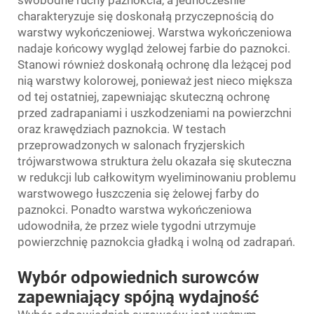
swobodne ruchy paznokcia, a jednocześnie
charakteryzuje się doskonałą przyczepnością do
warstwy wykończeniowej. Warstwa wykończeniowa
nadaje końcowy wygląd żelowej farbie do paznokci.
Stanowi również doskonałą ochronę dla leżącej pod
nią warstwy kolorowej, ponieważ jest nieco miększa
od tej ostatniej, zapewniając skuteczną ochronę
przed zadrapaniami i uszkodzeniami na powierzchni
oraz krawędziach paznokcia. W testach
przeprowadzonych w salonach fryzjerskich
trójwarstwowa struktura żelu okazała się skuteczna
w redukcji lub całkowitym wyeliminowaniu problemu
warstwowego łuszczenia się żelowej farby do
paznokci. Ponadto warstwa wykończeniowa
udowodniła, że przez wiele tygodni utrzymuje
powierzchnię paznokcia gładką i wolną od zadrapań.
Wybór odpowiednich surowców
zapewniający spójną wydajność