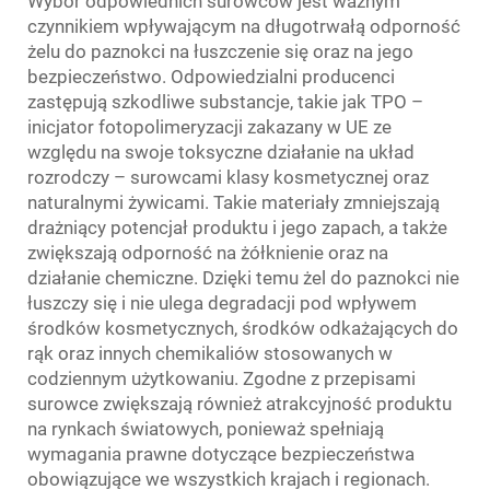
Wybór odpowiednich surowców jest ważnym
czynnikiem wpływającym na długotrwałą odporność
żelu do paznokci na łuszczenie się oraz na jego
bezpieczeństwo. Odpowiedzialni producenci
zastępują szkodliwe substancje, takie jak TPO –
inicjator fotopolimeryzacji zakazany w UE ze
względu na swoje toksyczne działanie na układ
rozrodczy – surowcami klasy kosmetycznej oraz
naturalnymi żywicami. Takie materiały zmniejszają
drażniący potencjał produktu i jego zapach, a także
zwiększają odporność na żółknienie oraz na
działanie chemiczne. Dzięki temu żel do paznokci nie
łuszczy się i nie ulega degradacji pod wpływem
środków kosmetycznych, środków odkażających do
rąk oraz innych chemikaliów stosowanych w
codziennym użytkowaniu. Zgodne z przepisami
surowce zwiększają również atrakcyjność produktu
na rynkach światowych, ponieważ spełniają
wymagania prawne dotyczące bezpieczeństwa
obowiązujące we wszystkich krajach i regionach.