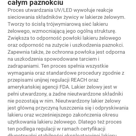
całym paznokciu
Proces utwardzania UV/LED wywołuje reakcje
sieciowania składników żywicy w lakierze żelowym.
Tworzy to ścisłą trójwymiarową sieć lakieru
żelowego, wzmocniającą jego ogólną strukturę.
Zwiększa to odporność powłoki lakieru żelowego
oraz odporność na zużycie i uszkodzenia paznokci.
Zapewnia także, że ochronna powłoka jest odporna
na uszkodzenia spowodowane tarciem i
zadrapaniami. Ten proces spełnia wszystkie
wymagania oraz standardowe procedury zgodnie z
przepisami unijnej regulacji REACH oraz
amerykańskiej agencji FDA. Lakier żelowy jest w
pełni utwardzony, a żadne nieutwardzone składniki
nie pozostają w nim. Nieutwardzony lakier żelowy
jest główną przyczyną łuszczenia się i odpryskiwania
lakieru oraz wcześniejszego zakończenia okresu
użytkowania lakieru żelowego. Dlatego też proces
ten podlega regulacji w ramach certyfikacji
długotrwałej stabilności eksploatacyjnej lakieru