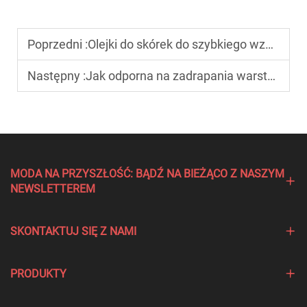
Poprzedni :
Olejki do skórek do szybkiego wzmocnienia paznokci
Następny :
Jak odporna na zadrapania warstwa wykończeniowa utrzymuje połysk?
MODA NA PRZYSZŁOŚĆ: BĄDŹ NA BIEŻĄCO Z NASZYM
NEWSLETTEREM
SKONTAKTUJ SIĘ Z NAMI
PRODUKTY