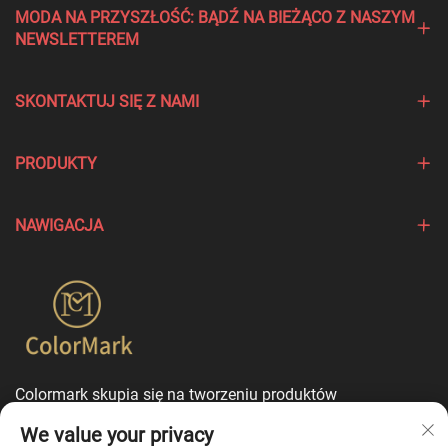
MODA NA PRZYSZŁOŚĆ: BĄDŹ NA BIEŻĄCO Z NASZYM
NEWSLETTEREM
SKONTAKTUJ SIĘ Z NAMI
PRODUKTY
NAWIGACJA
Colormark skupia się na tworzeniu produktów
podkreślających wyjątkowe cechy różnych marek i oferuje
We value your privacy
usługi dostosowania w trybie jednego punktu