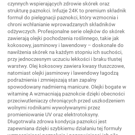
czynnych wspierających zdrowie skórek oraz
strukturę paznokci. Infuzje 24K to premium składnik
formuł do pielęgnacji paznokci, który wzmocnia i
chroni wchłanianie wprowadzanych składników
odżywczych. Profesjonalne serie olejków do skórek
zawierają olejki pochodzenia roślinnego, takie jak
kokosowy, jasminowy i lawendowy – doskonałe do
nawilżenia skórek na każdym stopniu ich suchości,
przy jednoczesnym uczuciu lekkości i braku tłustej
warstwy. Olej kokosowy zawiera kwasy tłuszczowe,
natomiast olejki jasminowy i lawendowy łagodzą
podrażnienia i zmniejszają stan zapalny
spowodowany nadmierną manicure. Olejki bogate w
witaminę A wzmacniają paznokcie dzięki obecności
przeciwutleniaczy chroniących przed uszkodzeniem
wolnymi rodnikami wywoływanymi przez
promieniowanie UV oraz elektrotoksyny.
Długotrwała zdrowa kondycja paznokci jest
zapewniana dzięki szybkiemu działaniu tej formuły