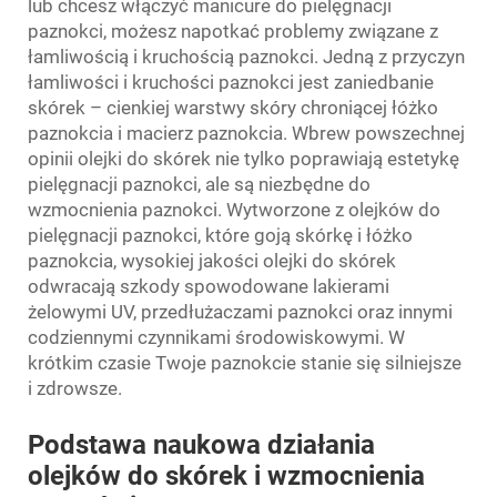
lub chcesz włączyć manicure do pielęgnacji
paznokci, możesz napotkać problemy związane z
łamliwością i kruchością paznokci. Jedną z przyczyn
łamliwości i kruchości paznokci jest zaniedbanie
skórek – cienkiej warstwy skóry chroniącej łóżko
paznokcia i macierz paznokcia. Wbrew powszechnej
opinii olejki do skórek nie tylko poprawiają estetykę
pielęgnacji paznokci, ale są niezbędne do
wzmocnienia paznokci. Wytworzone z olejków do
pielęgnacji paznokci, które goją skórkę i łóżko
paznokcia, wysokiej jakości olejki do skórek
odwracają szkody spowodowane lakierami
żelowymi UV, przedłużaczami paznokci oraz innymi
codziennymi czynnikami środowiskowymi. W
krótkim czasie Twoje paznokcie stanie się silniejsze
i zdrowsze.
Podstawa naukowa działania
olejków do skórek i wzmocnienia