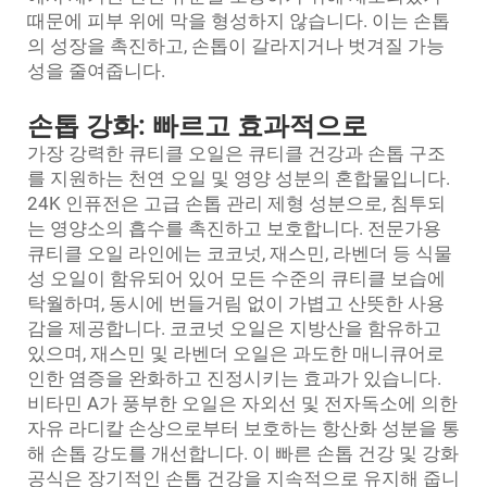
때문에 피부 위에 막을 형성하지 않습니다. 이는 손톱
의 성장을 촉진하고, 손톱이 갈라지거나 벗겨질 가능
성을 줄여줍니다.
손톱 강화: 빠르고 효과적으로
가장 강력한 큐티클 오일은 큐티클 건강과 손톱 구조
를 지원하는 천연 오일 및 영양 성분의 혼합물입니다.
24K 인퓨전은 고급 손톱 관리 제형 성분으로, 침투되
는 영양소의 흡수를 촉진하고 보호합니다. 전문가용
큐티클 오일 라인에는 코코넛, 재스민, 라벤더 등 식물
성 오일이 함유되어 있어 모든 수준의 큐티클 보습에
탁월하며, 동시에 번들거림 없이 가볍고 산뜻한 사용
감을 제공합니다. 코코넛 오일은 지방산을 함유하고
있으며, 재스민 및 라벤더 오일은 과도한 매니큐어로
인한 염증을 완화하고 진정시키는 효과가 있습니다.
비타민 A가 풍부한 오일은 자외선 및 전자독소에 의한
자유 라디칼 손상으로부터 보호하는 항산화 성분을 통
해 손톱 강도를 개선합니다. 이 빠른 손톱 건강 및 강화
공식은 장기적인 손톱 건강을 지속적으로 유지해 줍니