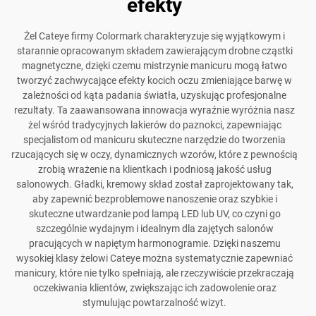
efekty
Żel Cateye firmy Colormark charakteryzuje się wyjątkowym i
starannie opracowanym składem zawierającym drobne cząstki
magnetyczne, dzięki czemu mistrzynie manicuru mogą łatwo
tworzyć zachwycające efekty kocich oczu zmieniające barwę w
zależności od kąta padania światła, uzyskując profesjonalne
rezultaty. Ta zaawansowana innowacja wyraźnie wyróżnia nasz
żel wśród tradycyjnych lakierów do paznokci, zapewniając
specjalistom od manicuru skuteczne narzędzie do tworzenia
rzucających się w oczy, dynamicznych wzorów, które z pewnością
zrobią wrażenie na klientkach i podniosą jakość usług
salonowych. Gładki, kremowy skład został zaprojektowany tak,
aby zapewnić bezproblemowe nanoszenie oraz szybkie i
skuteczne utwardzanie pod lampą LED lub UV, co czyni go
szczególnie wydajnym i idealnym dla zajętych salonów
pracujących w napiętym harmonogramie. Dzięki naszemu
wysokiej klasy żelowi Cateye można systematycznie zapewniać
manicury, które nie tylko spełniają, ale rzeczywiście przekraczają
oczekiwania klientów, zwiększając ich zadowolenie oraz
stymulując powtarzalność wizyt.