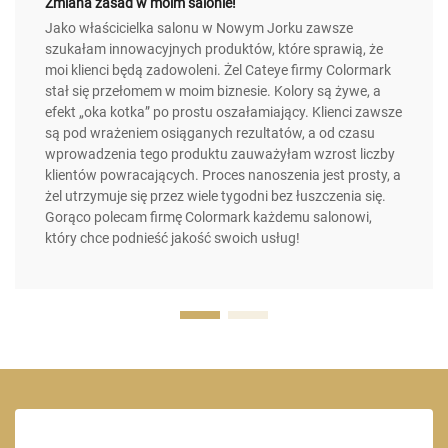
Zmiana zasad w moim salonie!
Jako właścicielka salonu w Nowym Jorku zawsze
szukałam innowacyjnych produktów, które sprawią, że
moi klienci będą zadowoleni. Żel Cateye firmy Colormark
stał się przełomem w moim biznesie. Kolory są żywe, a
efekt „oka kotka” po prostu oszałamiający. Klienci zawsze
są pod wrażeniem osiąganych rezultatów, a od czasu
wprowadzenia tego produktu zauważyłam wzrost liczby
klientów powracających. Proces nanoszenia jest prosty, a
żel utrzymuje się przez wiele tygodni bez łuszczenia się.
Gorąco polecam firmę Colormark każdemu salonowi,
który chce podnieść jakość swoich usług!