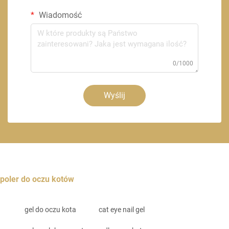
Wiadomość
0/1000
Wyślij
poler do oczu kotów
gel do oczu kota
cat eye nail gel