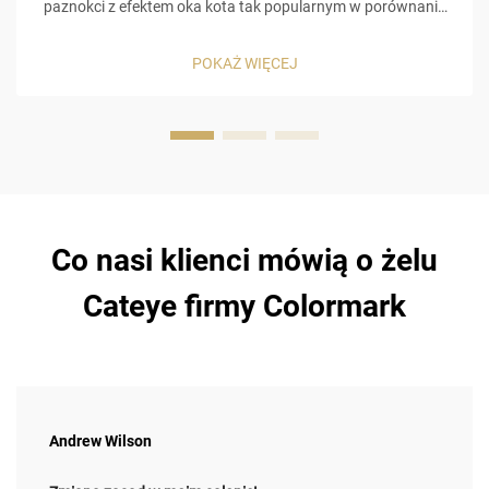
paznokci z efektem oka kota tak popularnym w porównaniu
do innych produktów do pielęgnacji paznokci, to wizualnie
holograficzny efekt 3D! Żelowy lakier do paznokci z efektem
POKAŻ WIĘCEJ
oka kota zawiera specjalny, wbudowany w jego skład
magnetyczny formuł, który pozwala na ...
Co nasi klienci mówią o żelu
Cateye firmy Colormark
Andrew Wilson