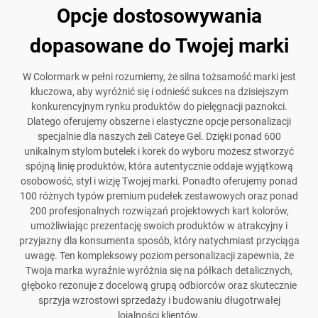
Opcje dostosowywania
dopasowane do Twojej marki
W Colormark w pełni rozumiemy, że silna tożsamość marki jest
kluczowa, aby wyróżnić się i odnieść sukces na dzisiejszym
konkurencyjnym rynku produktów do pielęgnacji paznokci.
Dlatego oferujemy obszerne i elastyczne opcje personalizacji
specjalnie dla naszych żeli Cateye Gel. Dzięki ponad 600
unikalnym stylom butelek i korek do wyboru możesz stworzyć
spójną linię produktów, która autentycznie oddaje wyjątkową
osobowość, styl i wizję Twojej marki. Ponadto oferujemy ponad
100 różnych typów premium pudełek zestawowych oraz ponad
200 profesjonalnych rozwiązań projektowych kart kolorów,
umożliwiając prezentację swoich produktów w atrakcyjny i
przyjazny dla konsumenta sposób, który natychmiast przyciąga
uwagę. Ten kompleksowy poziom personalizacji zapewnia, że
Twoja marka wyraźnie wyróżnia się na półkach detalicznych,
głęboko rezonuje z docelową grupą odbiorców oraz skutecznie
sprzyja wzrostowi sprzedaży i budowaniu długotrwałej
lojalności klientów.