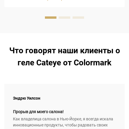
Гель-лак «Кошачий глаз» содержит специальную
встроенную магнитную формулу, позволяющую придать
ногтям ...
Что говорят наши клиенты о
геле Cateye от Colormark
Эндрю Уилсон
Прорыв для моего салона!
Как владелица салона в Нью-Йорке, я всегда искала
инновационные продукты, чтобы радовать своих