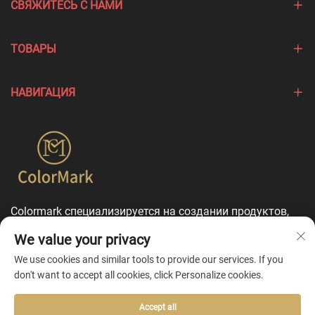
СВЯЖИТЕСЬ С НАМИ
ТОВАРЫ
НАВИГАЦИЯ
Colormark специализируется на создании продуктов,
подчеркивающих уникальные особенности различных
We value your privacy
брендов, и предлагает комплексные услуги по
индивидуальной настройке.
We use cookies and similar tools to provide our services. If you
don't want to accept all cookies, click Personalize cookies.
Accept all