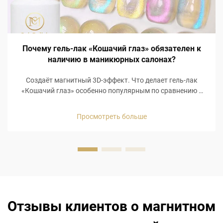
Почему гель-лак «Кошачий глаз» обязателен к
наличию в маникюрных салонах?
Создаёт магнитный 3D-эффект. Что делает гель-лак
«Кошачий глаз» особенно популярным по сравнению с
другими средствами для ухода за ногтями, так это
визуально голографический 3D-магнитный эффект!
Просмотреть больше
Гель-лак «Кошачий глаз» содержит специальную
встроенную магнитную формулу, позволяющую придать
ногтям ...
Отзывы клиентов о магнитном