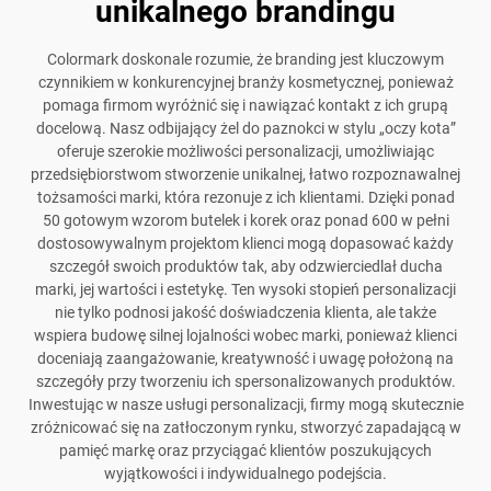
unikalnego brandingu
Colormark doskonale rozumie, że branding jest kluczowym
czynnikiem w konkurencyjnej branży kosmetycznej, ponieważ
pomaga firmom wyróżnić się i nawiązać kontakt z ich grupą
docelową. Nasz odbijający żel do paznokci w stylu „oczy kota”
oferuje szerokie możliwości personalizacji, umożliwiając
przedsiębiorstwom stworzenie unikalnej, łatwo rozpoznawalnej
tożsamości marki, która rezonuje z ich klientami. Dzięki ponad
50 gotowym wzorom butelek i korek oraz ponad 600 w pełni
dostosowywalnym projektom klienci mogą dopasować każdy
szczegół swoich produktów tak, aby odzwierciedlał ducha
marki, jej wartości i estetykę. Ten wysoki stopień personalizacji
nie tylko podnosi jakość doświadczenia klienta, ale także
wspiera budowę silnej lojalności wobec marki, ponieważ klienci
doceniają zaangażowanie, kreatywność i uwagę położoną na
szczegóły przy tworzeniu ich spersonalizowanych produktów.
Inwestując w nasze usługi personalizacji, firmy mogą skutecznie
zróżnicować się na zatłoczonym rynku, stworzyć zapadającą w
pamięć markę oraz przyciągać klientów poszukujących
wyjątkowości i indywidualnego podejścia.