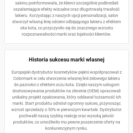
salonu poinformowała, że klienci szczególnie podkreślali
oszałamiające efekty wizualne oraz długotrwałą trwałość
lakieru. Korzystając z naszych opcji personalizacji, salon
stworzył własną linię odcieni odbijającego lakieru z efektem
oka kota, co przyczyniło się do znacznego wzrostu
rozpoznawalności marki oraz lojalności klientów.
Historia sukcesu marki własnej
Europejski dystrybutor kosmetyków piękni współpracował z
Colormark w celu stworzenia własnej linii żelowego lakieru
do paznokci z efektem oczu kota. Dzięki naszym usługom
dostosowywania produktów na zlecenie (OEM) opracowali
unikalny projekt opakowania, który oddawał tożsamość ich
marki. Start produktu odniósł ogromny sukces, przynosząc
wzrost sprzedaży o 50% w pierwszym kwartale. Dystrybutor
pochwalił naszą szybką reakcję oraz wysoką jakość
produktów, co umożliwiło mu pewne poszerzenie oferty na
konkurencyjnym rynku.