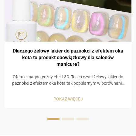
Dlaczego żelowy lakier do paznokci z efektem oka
kota to produkt obowiązkowy dla salonów
manicure?
Oferuje magnetyczny efekt 3D. To, co czyni żelowy lakier do
paznokci z efektem oka kota tak popularnym w porównaniu
do innych produktów do pielęgnacji paznokci, to wizualnie
holograficzny efekt 3D! Żelowy lakier do paznokci z efektem
POKAŻ WIĘCEJ
oka kota zawiera specjalny, wbudowany w jego skład
magnetyczny formuł, który pozwala na ...