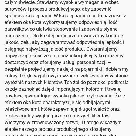
całym świecie. Stawiamy wysokie wymagania wobec
surowców i procesu produkcyjnego, aby zapewnić
spójność każdej partii. W każdej partii żelu do paznokci z
efektem oka kota wykorzystujemy odpowiednią ilość
barwników, co ułatwia stosowanie i zapewnia płynne
nanoszenie. Dla każdej partii przeprowadzamy kontrolę
jakości żelu, aby zagwarantować odpowiednią lepkość i
osiągnąć najwyższą jakość produktu. Gwarantujemy
najwyższą jakość żelu do paznokci jakiej tylko możemy
dostarczyć oraz oferujemy usługi personalizacji –
bezpłatnie projektujemy naklejki na pojemniki i dobieramy
kolory. Dzięki wyjątkowym wzorom żeli jesteśmy w stanie
wyróżnić naszych klientów. Ten żel do paznokci podkreśla
każdy paznokieć dzięki imponującym kolorom i trwałej
powłoce, gwarantując wysoką jakość użytkowania. Żel z
efektem oka kota charakteryzuje się odbijającymi
właściwościami, które zapewniają długotrwałość oraz
profesjonalny wygląd paznokci naszych klientów.
Wierzymy w zrównoważony rozwój. Dlatego w każdym
etapie naszego procesu produkcyjnego stosujemy
materiały zrównoważone i przyjazne dla środowiska.