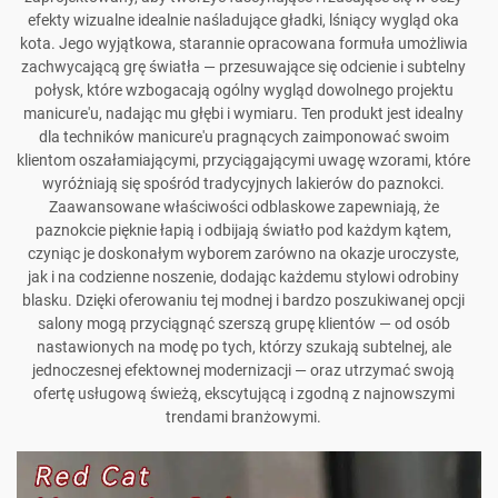
efekty wizualne idealnie naśladujące gładki, lśniący wygląd oka
kota. Jego wyjątkowa, starannie opracowana formuła umożliwia
zachwycającą grę światła — przesuwające się odcienie i subtelny
połysk, które wzbogacają ogólny wygląd dowolnego projektu
manicure'u, nadając mu głębi i wymiaru. Ten produkt jest idealny
dla techników manicure'u pragnących zaimponować swoim
klientom oszałamiającymi, przyciągającymi uwagę wzorami, które
wyróżniają się spośród tradycyjnych lakierów do paznokci.
Zaawansowane właściwości odblaskowe zapewniają, że
paznokcie pięknie łapią i odbijają światło pod każdym kątem,
czyniąc je doskonałym wyborem zarówno na okazje uroczyste,
jak i na codzienne noszenie, dodając każdemu stylowi odrobiny
blasku. Dzięki oferowaniu tej modnej i bardzo poszukiwanej opcji
salony mogą przyciągnąć szerszą grupę klientów — od osób
nastawionych na modę po tych, którzy szukają subtelnej, ale
jednoczesnej efektownej modernizacji — oraz utrzymać swoją
ofertę usługową świeżą, ekscytującą i zgodną z najnowszymi
trendami branżowymi.