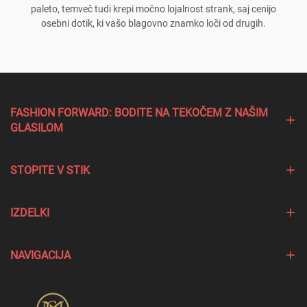
paleto, temveč tudi krepi močno lojalnost strank, saj cenijo
osebni dotik, ki vašo blagovno znamko loči od drugih.
FASHION FORWARD: BODITE NA TEKOČEM Z NAŠIM
GLASILOM
STOPITE V STIK
IZDELKI
NAVIGACIJA