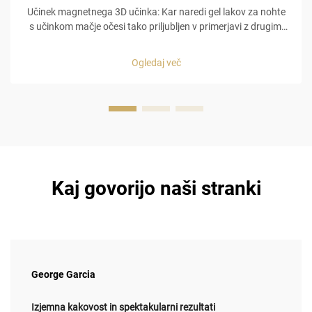
Učinek magnetnega 3D učinka: Kar naredi gel lakov za nohte
s učinkom mačje očesi tako priljubljen v primerjavi z drugimi
izdelki za lepoto nohtov, je vizualno holografski 3D magnetni
učinek! Gel lakov za nohte s učinkom mačje očesi vsebuje
Ogledaj več
posebno vgrajeno magnetno formulo, ki omogoča ...
Kaj govorijo naši stranki
George Garcia
Izjemna kakovost in spektakularni rezultati