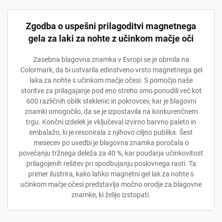
Zgodba o uspešni prilagoditvi magnetnega
gela za laki za nohte z učinkom mačje oči
Zasebna blagovna znamka v Evropi se je obrnila na
Colormark, da bi ustvarila edinstveno vrsto magnetnega gel
laka za nohte s učinkom mačje očesi. S pomočjo naše
storitve za prilagajanje pod eno streho smo ponudili več kot
600 različnih oblik steklenic in pokrovcev, kar je blagovni
znamki omogočilo, da se je izpostavila na konkurenčnem
trgu. Končni izdelek je vključeval izvirno barvno paleto in
embalažo, ki je resonirala z njihovo ciljno publika. Šest
mesecev po uvedbi je blagovna znamka poročala o
povečanju tržnega deleža za 40 %, kar poudarja učinkovitost
prilagojenih rešitev pri spodbujanju poslovnega rasti. Ta
primer ilustrira, kako lahko magnetni gel lak za nohte s
učinkom mačje očesi predstavlja močno orodje za blagovne
znamke, ki želijo izstopati.