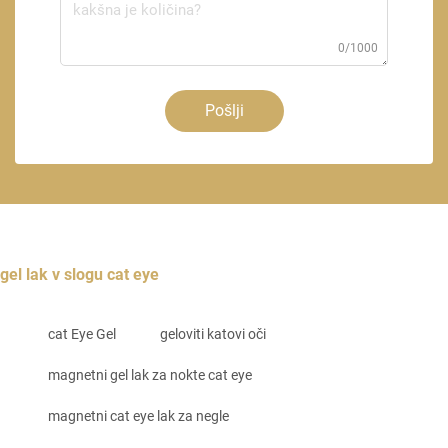
0/1000
Pošlji
gel lak v slogu cat eye
cat Eye Gel
geloviti katovi oči
magnetni gel lak za nokte cat eye
magnetni cat eye lak za negle