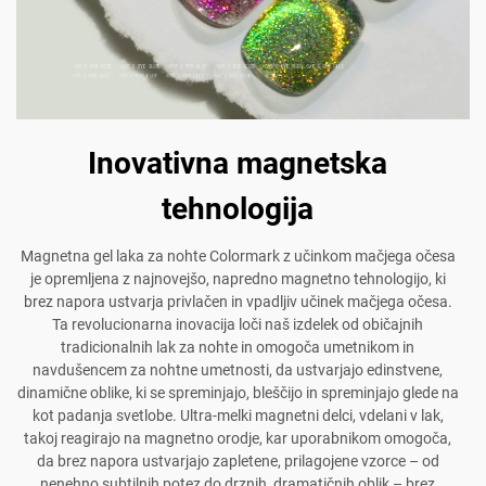
Inovativna magnetska
tehnologija
Magnetna gel laka za nohte Colormark z učinkom mačjega očesa
je opremljena z najnovejšo, napredno magnetno tehnologijo, ki
brez napora ustvarja privlačen in vpadljiv učinek mačjega očesa.
Ta revolucionarna inovacija loči naš izdelek od običajnih
tradicionalnih lak za nohte in omogoča umetnikom in
navdušencem za nohtne umetnosti, da ustvarjajo edinstvene,
dinamične oblike, ki se spreminjajo, bleščijo in spreminjajo glede na
kot padanja svetlobe. Ultra-melki magnetni delci, vdelani v lak,
takoj reagirajo na magnetno orodje, kar uporabnikom omogoča,
da brez napora ustvarjajo zapletene, prilagojene vzorce – od
nenehno subtilnih potez do drznih, dramatičnih oblik – brez