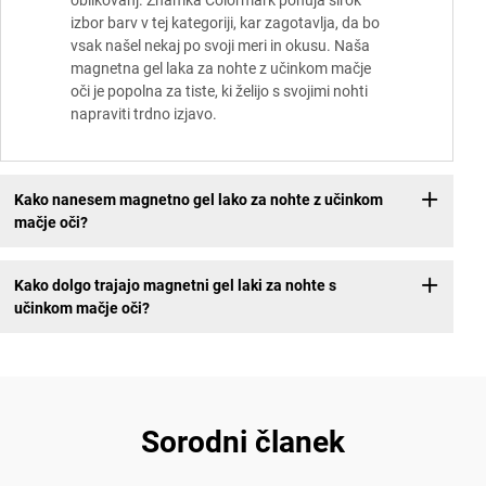
oblikovanj. Znamka Colormark ponuja širok
izbor barv v tej kategoriji, kar zagotavlja, da bo
vsak našel nekaj po svoji meri in okusu. Naša
magnetna gel laka za nohte z učinkom mačje
oči je popolna za tiste, ki želijo s svojimi nohti
napraviti trdno izjavo.
Kako nanesem magnetno gel lako za nohte z učinkom
mačje oči?
Kako dolgo trajajo magnetni gel laki za nohte s
učinkom mačje oči?
Sorodni članek