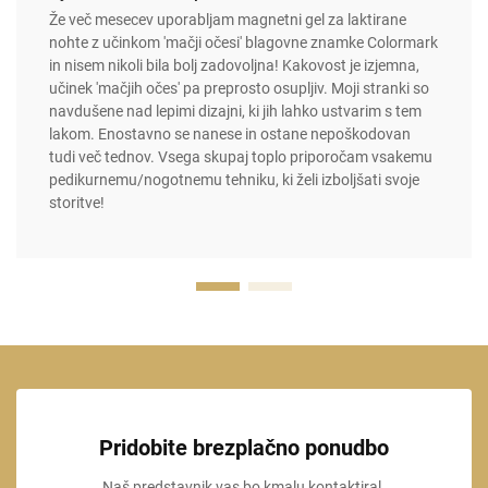
Že več mesecev uporabljam magnetni gel za laktirane
nohte z učinkom 'mačji očesi' blagovne znamke Colormark
in nisem nikoli bila bolj zadovoljna! Kakovost je izjemna,
učinek 'mačjih očes' pa preprosto osupljiv. Moji stranki so
navdušene nad lepimi dizajni, ki jih lahko ustvarim s tem
lakom. Enostavno se nanese in ostane nepoškodovan
tudi več tednov. Vsega skupaj toplo priporočam vsakemu
pedikurnemu/nogotnemu tehniku, ki želi izboljšati svoje
storitve!
Pridobite brezplačno ponudbo
Naš predstavnik vas bo kmalu kontaktiral.