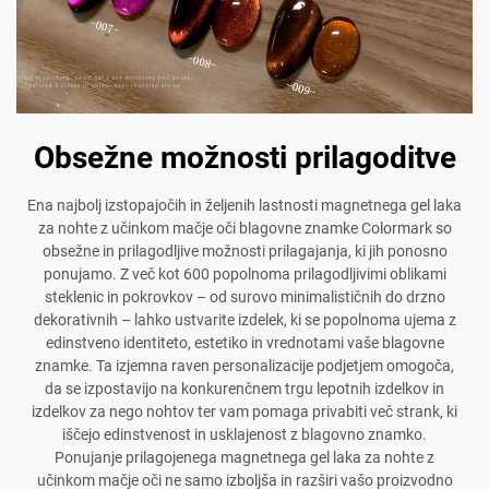
Obsežne možnosti prilagoditve
Ena najbolj izstopajočih in željenih lastnosti magnetnega gel laka
za nohte z učinkom mačje oči blagovne znamke Colormark so
obsežne in prilagodljive možnosti prilagajanja, ki jih ponosno
ponujamo. Z več kot 600 popolnoma prilagodljivimi oblikami
steklenic in pokrovkov – od surovo minimalističnih do drzno
dekorativnih – lahko ustvarite izdelek, ki se popolnoma ujema z
edinstveno identiteto, estetiko in vrednotami vaše blagovne
znamke. Ta izjemna raven personalizacije podjetjem omogoča,
da se izpostavijo na konkurenčnem trgu lepotnih izdelkov in
izdelkov za nego nohtov ter vam pomaga privabiti več strank, ki
iščejo edinstvenost in usklajenost z blagovno znamko.
Ponujanje prilagojenega magnetnega gel laka za nohte z
učinkom mačje oči ne samo izboljša in razširi vašo proizvodno