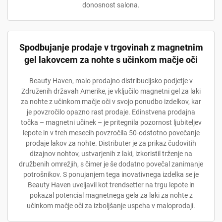
donosnost salona.
Spodbujanje prodaje v trgovinah z magnetnim
gel lakovcem za nohte s učinkom mačje oči
Beauty Haven, malo prodajno distribucijsko podjetje v
Združenih državah Amerike, je vključilo magnetni gel za laki
za nohte z učinkom mačje oči v svojo ponudbo izdelkov, kar
je povzročilo opazno rast prodaje. Edinstvena prodajna
točka – magnetni učinek – je pritegnila pozornost ljubiteljev
lepote in v treh mesecih povzročila 50-odstotno povečanje
prodaje lakov za nohte. Distributer je za prikaz čudovitih
dizajnov nohtov, ustvarjenih z laki, izkoristil trženje na
družbenih omrežjih, s čimer je še dodatno povečal zanimanje
potrošnikov. S ponujanjem tega inovativnega izdelka se je
Beauty Haven uveljavil kot trendsetter na trgu lepote in
pokazal potencial magnetnega gela za laki za nohte z
učinkom mačje oči za izboljšanje uspeha v maloprodaji.