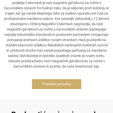
podjetja Colormark je naš magnetni gel lakovci za nohte s
čarovniškim očesom formuliran tako, da je odporen proti luščenju in
trajen, kar ga naredi idealnega tako za osebno uporabo kot tudi za
profesionalne manikirne salone. Kot zanesljiv dobavitelj z 12-letnimi
izkušnjami v OEM prilagoditvi Colormark zagotavlja, da naši
magnetni gel lakovci za nohte s čarovniškim očesom izpolnjujejo
najvišje industrijske standarde in poslovnim partnerjem omogočajo
ponujanje premium izdelkov svojim strankam. Naš poudarek na
stabilni kakovosti izdelkov, fleksibilnih minimalnih količinah naročil
in učinkoviti storitvi nas naredi popolnega partnerja za manikirne
salone, distributerje in lastnike zasebnih znamk po vsem svetu.
Izkusite preobrazbeno moč magnetnih gel lakovcev za nohte s
čarovniškim očesom in pustite, da vaša kreativnost sija.
Pridobite ponudbo