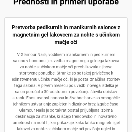
Prednosti in primeri uporabe
Pretvorba pedikurnih in manikurnih salonov z
magnetnim gel lakovcem za nohte s učinkom
mačje oči
V Glamour Nails, vodilnem manikurnem in pedikurnem
salonu v Londonu, je uvedba magnetnega gelnega lakovca
za nohte s učinkom mačje oči preoblikovala njihove
storitvene ponudbe. Stranke so se takoj privlečene k
edinstvenemu učinku mačje oči, ki je postal značilna storitev
tega salona. V prvem mesecu po uvedbi novega izdelka je
salon poročal o 30-odstotnem povečanju števila obiskov
strank. Enostavnost nanosa in živahne barve so omogočile
tehnikom ustvarjanje zapletenih dizajnov brez izgube časa.
Glamour Nails je od takrat postal priljubljena izbirna
destinacija za stranke, ki iščejo trendovsko in inovativno
umetnost na nohtih, kar prikazuje, kako lahko magnetni gel
lakovci za nohte s učinkom mačje oči povišajo ugled in