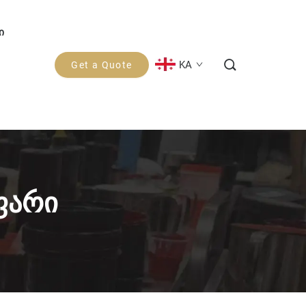
ი
KA
Get a Quote
ფარი