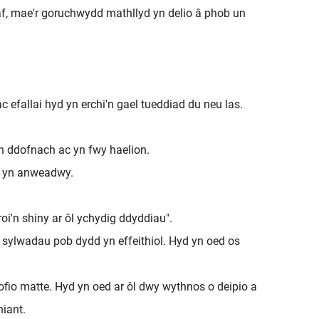
af, mae'r goruchwydd mathllyd yn delio â phob un
efallai hyd yn erchi'n gael tueddiad du neu las.
yn ddofnach ac yn fwy haelion.
ud yn anweadwy.
i'n shiny ar ôl ychydig ddyddiau".
a sylwadau pob dydd yn effeithiol. Hyd yn oed os
fio matte. Hyd yn oed ar ôl dwy wythnos o deipio a
hiant.