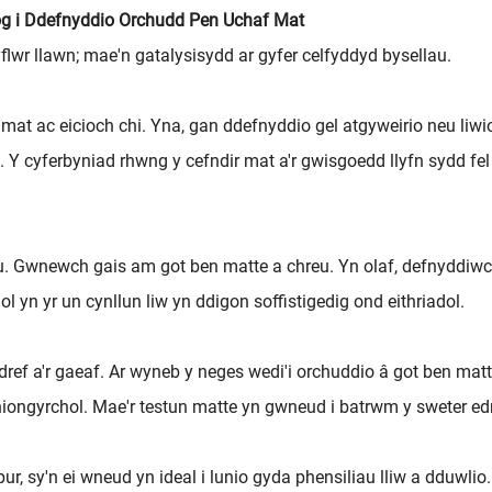
sog i Ddefnyddio Orchudd Pen Uchaf Mat
lwr llawn; mae'n gatalysisydd ar gyfer celfyddyd bysellau.
at ac eicioch chi. Yna, gan ddefnyddio gel atgyweirio neu liwi
. Y cyferbyniad rhwng y cefndir mat a'r gwisgoedd llyfn sydd fe
eu. Gwnewch gais am got ben matte a chreu. Yn olaf, defnyddiwch
yn yr un cynllun liw yn ddigon soffistigedig ond eithriadol.
ref a'r gaeaf. Ar wyneb y neges wedi'i orchuddio â got ben matte
iongyrchol. Mae'r testun matte yn gwneud i batrwm y sweter edr
r, sy'n ei wneud yn ideal i lunio gyda phensiliau lliw a dduwl