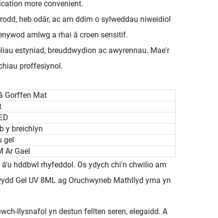
ication more convenient.
drodd, heb odâr, ac am ddim o sylweddau niweidiol
enywod amlwg a rhai â croen sensitif.
geliau estyniad, breuddwydion ac awyrennau. Mae'r
chiau proffesiynol.
â Gorffen Mat
t
LED
b y breichlyn
 gel
M Ar Gael
d â'u hddbwl rhyfeddol. Os ydych chi'n chwilio am
ruchwydd Gel UV 8ML ag Oruchwyneb Mathllyd yma yn
h-llysnafol yn destun fellten seren, elegaidd. A