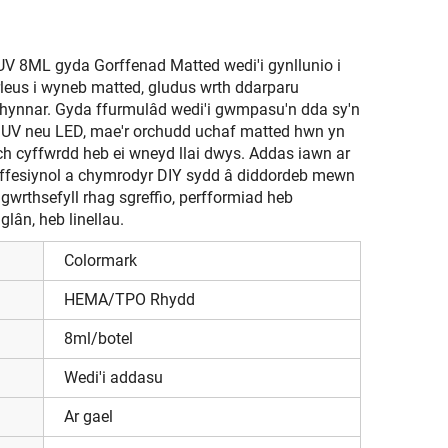
V 8ML gyda Gorffenad Matted wedi'i gynllunio i
rleus i wyneb matted, gludus wrth ddarparu
chynnar. Gyda ffurmulâd wedi'i gwmpasu'n dda sy'n
u UV neu LED, mae'r orchudd uchaf matted hwn yn
ch cyffwrdd heb ei wneyd llai dwys. Addas iawn ar
offesiynol a chymrodyr DIY sydd â diddordeb mewn
 gwrthsefyll rhag sgreffio, perfformiad heb
glân, heb linellau.
Colormark
HEMA/TPO Rhydd
8ml/botel
Wedi'i addasu
Ar gael