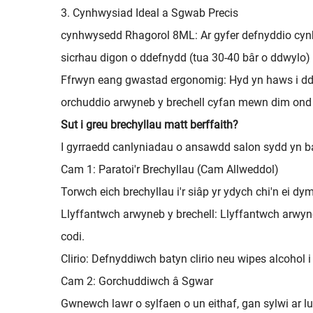
3. Cynhwysiad Ideal a Sgwab Precis
cynhwysedd Rhagorol 8ML: Ar gyfer defnyddio cynh
sicrhau digon o ddefnydd (tua 30-40 bâr o ddwylo) w
Ffrwyn eang gwastad ergonomig: Hyd yn haws i dde
orchuddio arwyneb y brechell cyfan mewn dim ond tri
Sut i greu brechyllau matt berffaith?
I gyrraedd canlyniadau o ansawdd salon sydd yn b
Cam 1: Paratoi'r Brechyllau (Cam Allweddol)
Torwch eich brechyllau i'r siâp yr ydych chi'n ei d
Llyffantwch arwyneb y brechell: Llyffantwch arwyneb
codi.
Clirio: Defnyddiwch batyn clirio neu wipes alcohol i
Cam 2: Gorchuddiwch â Sgwar
Gwnewch lawr o sylfaen o un eithaf, gan sylwi ar l