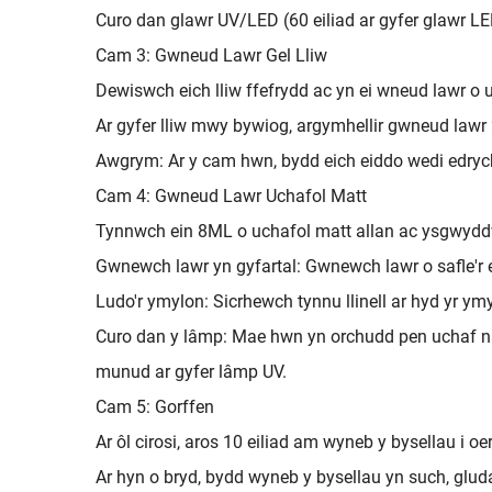
Curo dan glawr UV/LED (60 eiliad ar gyfer glawr LE
Cam 3: Gwneud Lawr Gel Lliw
Dewiswch eich lliw ffefrydd ac yn ei wneud lawr o u
Ar gyfer lliw mwy bywiog, argymhellir gwneud lawr 
Awgrym: Ar y cam hwn, bydd eich eiddo wedi edrych 
Cam 4: Gwneud Lawr Uchafol Matt
Tynnwch ein 8ML o uchafol matt allan ac ysgwydd
Gwnewch lawr yn gyfartal: Gwnewch lawr o safle'r e
Ludo'r ymylon: Sicrhewch tynnu llinell ar hyd yr ymyl
Curo dan y lâmp: Mae hwn yn orchudd pen uchaf nad
munud ar gyfer lâmp UV.
Cam 5: Gorffen
Ar ôl cirosi, aros 10 eiliad am wyneb y bysellau i oer
Ar hyn o bryd, bydd wyneb y bysellau yn such, glu