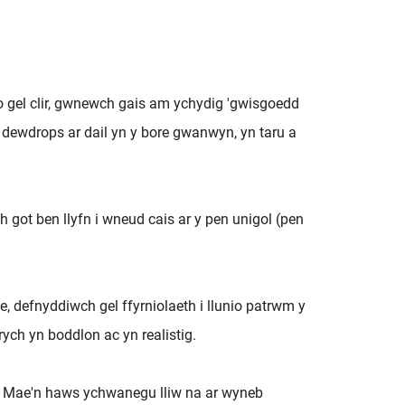
o gel clir, gwnewch gais am ychydig 'gwisgoedd
l dewdrops ar dail yn y bore gwanwyn, yn taru a
 got ben llyfn i wneud cais ar y pen unigol (pen
, defnyddiwch gel ffyrniolaeth i llunio patrwm y
ych yn boddlon ac yn realistig.
io. Mae'n haws ychwanegu lliw na ar wyneb