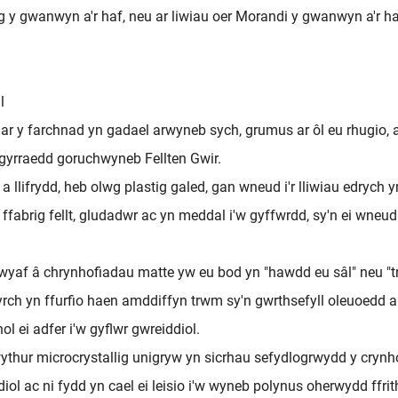
g y gwanwyn a'r haf, neu ar liwiau oer Morandi y gwanwyn a'r h
l
 y farchnad yn gadael arwyneb sych, grumus ar ôl eu rhugio, ac 
 gyrraedd goruchwyneb Fellten Gwir.
llifrydd, heb olwg plastig galed, gan wneud i'r lliwiau edrych 
eu ffabrig fellt, gludadwr ac yn meddal i'w gyffwrdd, sy'n ei wne
af â chrynhofiadau matte yw eu bod yn "hawdd eu sâl" neu "tro
yrch yn ffurfio haen amddiffyn trwm sy'n gwrthsefyll oleuoedd 
ol ei adfer i'w gyflwr gwreiddiol.
ythur microcrystallig unigryw yn sicrhau sefydlogrwydd y crynho
ol ac ni fydd yn cael ei leisio i'w wyneb polynus oherwydd ffrit