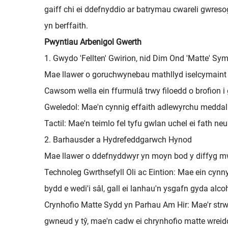
gaiff chi ei ddefnyddio ar batrymau cwareli gwreso
yn berffaith.
Pwyntiau Arbenigol Gwerth
1. Gwydo 'Fellten' Gwirion, nid Dim Ond 'Matte' Sym
Mae llawer o goruchwynebau mathllyd iselcymaint ar
Cawsom wella ein ffurmulâ trwy filoedd o brofion i
Gweledol: Mae'n cynnig effaith adlewyrchu meddal a 
Tactil: Mae'n teimlo fel tyfu gwlan uchel ei fath n
2. Barhausder a Hydrefeddgarwch Hynod
Mae llawer o ddefnyddwyr yn moyn bod y diffyg mwy
Technoleg Gwrthsefyll Oli ac Eintion: Mae ein cynn
bydd e wedi'i sâl, gall ei lanhau'n ysgafn gyda alcoh
Crynhofio Matte Sydd yn Parhau Am Hir: Mae'r strw
gwneud y tŷ, mae'n cadw ei chrynhofio matte wreiddi