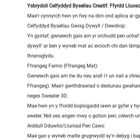
Ysbrydoli Celfyddyd Bysellau Creatif: Ffyrdd Lluo
Mae'r cynnyrch hwn yn fwy na dim ond aplica ar gyf
Celfyddyd Bysellau Gwisg Dywyll / Dewdrop:
Yn gyntaf, gwnewch gais am yr orchudd pen uchaf m
dywyll' ar ben y wyneb mat ac eicioch chi dan lâmp
thransglydu.
Ffrangeg Farnio (Ffrangeg Mat):
Gwnewch gais am liw du neu arall i'r un nail a chr
Ffrangeg). Mae'r gwrthdrawiad o destunau gwahanol 
neges Sweater 3D:
Mae hwn yn y ffordd boplogaidd iawn ar gyfer y hyd
sweter. Nid oes angen mwy o gotion pen; crëwch un
Arddull Dduwlio/Lluniad Pen Caws:
Mae gan y wyneb matte grugrwydd sy'n debyg i bapu