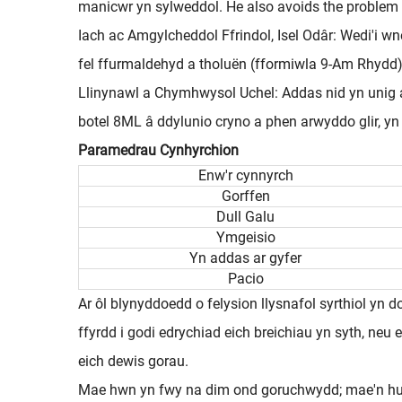
manicwr yn sylweddol. He also avoids the problem o
Iach ac Amgylcheddol Ffrindol, Isel Odâr: Wedi'i w
fel ffurmaldehyd a tholuën (fformiwla 9-Am Rhydd),
Llinynawl a Chymhwysol Uchel: Addas nid yn unig a
botel 8ML â ddylunio cryno a phen arwyddo glir, yn
Paramedrau Cynhyrchion
Enw'r cynnyrch
Gorffen
Dull Galu
Ymgeisio
Yn addas ar gyfer
Pacio
Ar ôl blynyddoedd o felysion llysnafol syrthiol yn 
ffyrdd i godi edrychiad eich breichiau yn syth, ne
eich dewis gorau.
Mae hwn yn fwy na dim ond goruchwydd; mae'n hudwr