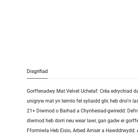
Disgrifiad
Gorffenadwy Mat Velvet Uchelaf: Crëa edrychiad da
unigryw mat yn teimlo fel syliaidd glir, heb droi'n
21+ Diwrnod o Barhad a Chynhesiad-gwiredd: Defny
diwrnod heb dorri neu wear lawr, gan gadw ei gorf
Fformiwla Heb Eisio, Arbed Amser a Hawddrwydd: Ar ô