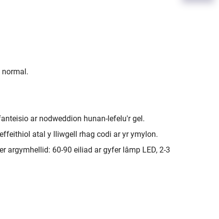
n normal.
anteisio ar nodweddion hunan-lefelu'r gel.
feithiol atal y lliwgell rhag codi ar yr ymylon.
 argymhellid: 60-90 eiliad ar gyfer lâmp LED, 2-3