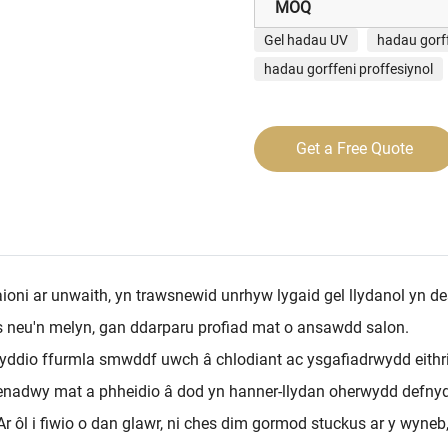
MOQ
Gel hadau UV
hadau gorf
hadau gorffeni proffesiynol
Get a Free Quote
ioni ar unwaith, yn trawsnewid unrhyw lygaid gel llydanol yn d
 las neu'n melyn, gan ddarparu profiad mat o ansawdd salon.
ddio ffurmla smwddf uwch â chlodiant ac ysgafiadrwydd eithria
fenadwy mat a phheidio â dod yn hanner-llydan oherwydd defnyd
l i fiwio o dan glawr, ni ches dim gormod stuckus ar y wyneb, fe