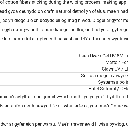
f cotton fibers sticking during the wiping process, making appl
neud gyda deunyddion crafn naturiol dethol yn ofalus, mae'n na
 ac yn diogelu eich bedydd eiliog rhag niwed. Diogel ar gyfer m
r gyfer amrywiaeth o brandiau geliau lliw, ond hefyd ar gyfer 
 eitem hanfodol ar gyfer enthuasiastiaid DIY a thechnegwyr brei
haen Uwch Gel UV 8ML 
Matte / Fel
Glawr UV / 
Seilio a diogelu arwyne
Systemau polis
Botel Safonol / OE
dominio'r sefyllfa, mae goruchwyneb mathllyd yn yrru'r byd fford
u eisiau anfon nerth newydd i'ch lliwiau arferol, yna mae'r Go
 ar gyfer eich penwarau. Mae'n trawsnewid lliwiau bywiog, uwc