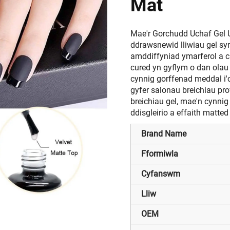
Mat
Mae'r Gorchudd Uchaf Gel U
ddrawsnewid lliwiau gel sy
amddiffyniad ymarferol a 
cured yn gyflym o dan ola
cynnig gorffenad meddal i'
gyfer salonau breichiau pr
breichiau gel, mae'n cynnig
ddisgleirio a effaith matted 
Brand Name
Fformiwla
Cyfanswm
Lliw
OEM