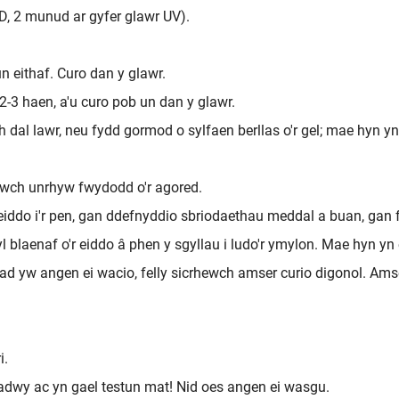
D, 2 munud ar gyfer glawr UV).
n eithaf. Curo dan y glawr.
2-3 haen, a'u curo pob un dan y glawr.
dal lawr, neu fydd gormod o sylfaen berllas o'r gel; mae hyn y
wch unrhyw fwydodd o'r agored.
iddo i'r pen, gan ddefnyddio sbriodaethau meddal a buan, gan f
 blaenaf o'r eiddo â phen y sgyllau i ludo'r ymylon. Mae hyn yn ef
 yw angen ei wacio, felly sicrhewch amser curio digonol. Amser
i.
dadwy ac yn gael testun mat! Nid oes angen ei wasgu.