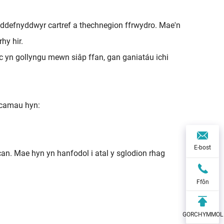
ddefnyddwyr cartref a thechnegion ffrwydro. Mae'n
hy hir.
 yn gollyngu mewn siâp ffan, gan ganiatáu ichi
 camau hyn:
E-bost
can. Mae hyn yn hanfodol i atal y sglodion rhag
Ffôn
GORCHYMMOL