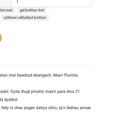
1
feni mat
gel brethyn 8ml
cyflenwr celfyddyd brethyn
estun mat llawdrud ehangach. Mae'r ffurmla
dol. Gyda rhugl priodol, mae'n para dros 21
d dyddiol.
lly ni ches angen datrys clirio, sy'n lleihau amser