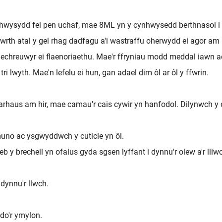
wysydd fel pen uchaf, mae 8ML yn y cynhwysedd berthnasol i 
rth atal y gel rhag dadfagu a'i wastraffu oherwydd ei agor am r
chreuwyr ei flaenoriaethu. Mae'r ffryniau modd meddal iawn ac
 lwyth. Mae'n lefelu ei hun, gan adael dim ôl ar ôl y ffwrin.
arhaus am hir, mae camau'r cais cywir yn hanfodol. Dilynwch y
ymuno ac ysgwyddwch y cuticle yn ôl.
 y brechell yn ofalus gyda sgsen lyffant i dynnu'r olew a'r lliw
 dynnu'r llwch.
udo'r ymylon.