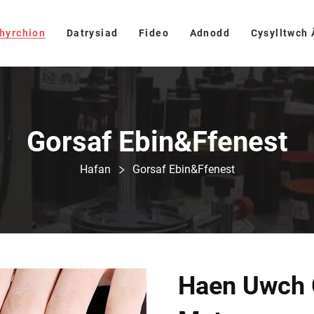
hyrchion
Datrysiad
Fideo
Adnodd
Cysylltwch 
Gorsaf Ebin&Ffenest
Hafan
Gorsaf Ebin&Ffenest
Haen Uwch 