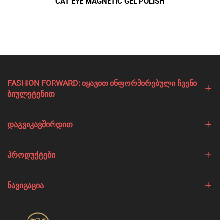
CAT EYE MAGNETIC GEL POLISH
FASHION FORWARD: ᲘᲧᲐᲕᲘᲗ ᲘᲜᲤᲝᲠᲛᲘᲠᲔᲑᲣᲚᲘ ᲩᲕᲔᲜᲘ
ᲑᲘᲣᲚᲔᲢᲔᲜᲘᲗ
ᲓᲐᲒᲕᲘᲙᲐᲕᲨᲘᲠᲓᲘᲗ
ᲞᲠᲝᲓᲣᲥᲢᲔᲑᲘ
ᲜᲐᲕᲘᲒᲐᲪᲘᲐ