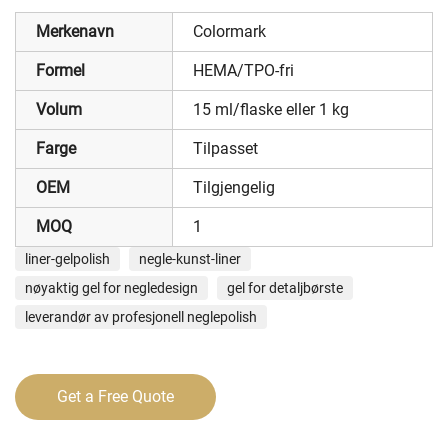
Merkenavn
Colormark
Formel
HEMA/TPO-fri
Volum
15 ml/flaske eller 1 kg
Farge
Tilpasset
OEM
Tilgjengelig
MOQ
1
liner-gelpolish
negle-kunst-liner
nøyaktig gel for negledesign
gel for detaljbørste
leverandør av profesjonell neglepolish
Get a Free Quote