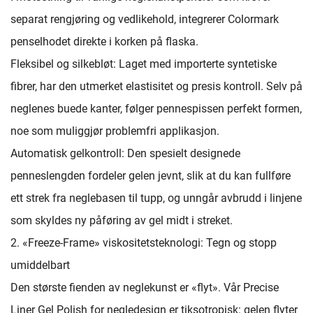
separat rengjøring og vedlikehold, integrerer Colormark
penselhodet direkte i korken på flaska.
Fleksibel og silkebløt: Laget med importerte syntetiske
fibrer, har den utmerket elastisitet og presis kontroll. Selv på
neglenes buede kanter, følger pennespissen perfekt formen,
noe som muliggjør problemfri applikasjon.
Automatisk gelkontroll: Den spesielt designede
penneslengden fordeler gelen jevnt, slik at du kan fullføre
ett strek fra neglebasen til tupp, og unngår avbrudd i linjene
som skyldes ny påføring av gel midt i streket.
2. «Freeze-Frame» viskositetsteknologi: Tegn og stopp
umiddelbart
Den største fienden av neglekunst er «flyt». Vår Precise
Liner Gel Polish for negledesign er tiksotropisk: gelen flyter