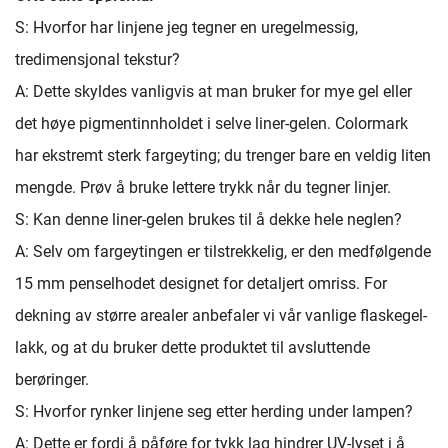
S: Hvorfor har linjene jeg tegner en uregelmessig,
tredimensjonal tekstur?
A: Dette skyldes vanligvis at man bruker for mye gel eller
det høye pigmentinnholdet i selve liner-gelen. Colormark
har ekstremt sterk fargeyting; du trenger bare en veldig liten
mengde. Prøv å bruke lettere trykk når du tegner linjer.
S: Kan denne liner-gelen brukes til å dekke hele neglen?
A: Selv om fargeytingen er tilstrekkelig, er den medfølgende
15 mm penselhodet designet for detaljert omriss. For
dekning av større arealer anbefaler vi vår vanlige flaskegel-
lakk, og at du bruker dette produktet til avsluttende
berøringer.
S: Hvorfor rynker linjene seg etter herding under lampen?
A: Dette er fordi å påføre for tykk lag hindrer UV-lyset i å