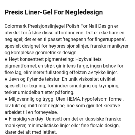
Presis Liner-Gel For Negledesign
Colormark Presisjonslinjegel Polish For Nail Design er
utviklet for å løse disse utfordringene. Det er ikke bare en
neglegel; det er en tilpasset 'tegnepenn for fingertuppene',
spesielt designet for høypresisjonslinjer, franske manikyrer
og komplekse geometriske design.
● Høyt konsentrert pigmentering: Høykvalitets
pigmentformel, en strøk gir intens farge, ingen behov for
flere lag, eliminerer fullstendig effekten av tykke linjer.
● Jevn og flytende tekstur: En unik viskositet utviklet
spesielt for tegning, forhindrer smudging og krymping,
tørker umiddelbart etter påføring.
● Miljøvennlig og trygg: Uten HEMA, hypofølsom formel,
lav lukt og mild mot neglene, noe som gjør det kreative
arbeidet til en fornøyelse.
● Flersidig verktøy: Uansett om det er klassiske franske
manikyrer, minimalistiske linjer eller fine florale design,
klarer det alt med letthet.