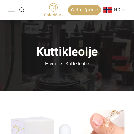
NO
Get a Quote
Kuttikleolje
Hjem
Kuttikleolje