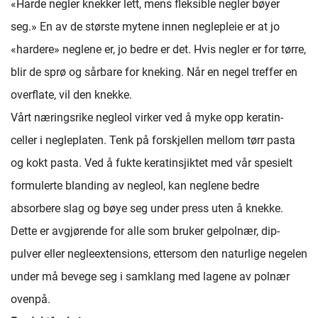
«Harde negler knekker lett, mens fleksible negler bøyer
seg.» En av de største mytene innen neglepleie er at jo
«hardere» neglene er, jo bedre er det. Hvis negler er for tørre,
blir de sprø og sårbare for kneking. Når en negel treffer en
overflate, vil den knekke.
Vårt næringsrike negleol virker ved å myke opp keratin-
celler i negleplaten. Tenk på forskjellen mellom tørr pasta
og kokt pasta. Ved å fukte keratinsjiktet med vår spesielt
formulerte blanding av negleol, kan neglene bedre
absorbere slag og bøye seg under press uten å knekke.
Dette er avgjørende for alle som bruker gelpolnær, dip-
pulver eller negleextensions, ettersom den naturlige negelen
under må bevege seg i samklang med lagene av polnær
ovenpå.