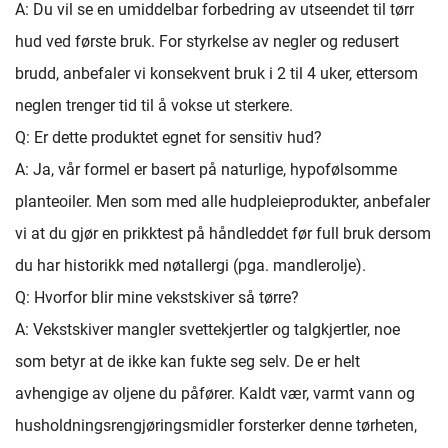
A: Du vil se en umiddelbar forbedring av utseendet til tørr
hud ved første bruk. For styrkelse av negler og redusert
brudd, anbefaler vi konsekvent bruk i 2 til 4 uker, ettersom
neglen trenger tid til å vokse ut sterkere.
Q: Er dette produktet egnet for sensitiv hud?
A: Ja, vår formel er basert på naturlige, hypofølsomme
planteoiler. Men som med alle hudpleieprodukter, anbefaler
vi at du gjør en prikktest på håndleddet før full bruk dersom
du har historikk med nøtallergi (pga. mandlerolje).
Q: Hvorfor blir mine vekstskiver så tørre?
A: Vekstskiver mangler svettekjertler og talgkjertler, noe
som betyr at de ikke kan fukte seg selv. De er helt
avhengige av oljene du påfører. Kaldt vær, varmt vann og
husholdningsrengjøringsmidler forsterker denne tørheten,