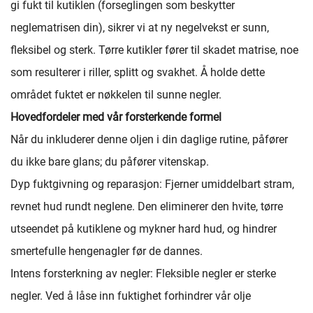
gi fukt til kutiklen (forseglingen som beskytter
neglematrisen din), sikrer vi at ny negelvekst er sunn,
fleksibel og sterk. Tørre kutikler fører til skadet matrise, noe
som resulterer i riller, splitt og svakhet. Å holde dette
området fuktet er nøkkelen til sunne negler.
Hovedfordeler med vår forsterkende formel
Når du inkluderer denne oljen i din daglige rutine, påfører
du ikke bare glans; du påfører vitenskap.
Dyp fuktgivning og reparasjon: Fjerner umiddelbart stram,
revnet hud rundt neglene. Den eliminerer den hvite, tørre
utseendet på kutiklene og mykner hard hud, og hindrer
smertefulle hengenagler før de dannes.
Intens forsterkning av negler: Fleksible negler er sterke
negler. Ved å låse inn fuktighet forhindrer vår olje