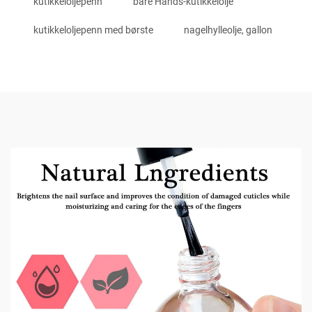
kutikkeloljepenn
bare Hands-kutikkelolje
kutikkeloljepenn med børste
nagelhylleolje, gallon