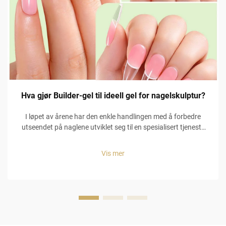
Hva gjør Builder-gel til ideell gel for nagelskulptur?
I løpet av årene har den enkle handlingen med å forbedre
utseendet på naglene utviklet seg til en spesialisert tjeneste
som krever mye ferdighet, spesialiserte materialer og
oppmerksomhet på detaljer for at naglene skal kunne
Vis mer
skulpteres. Noen av de mest...