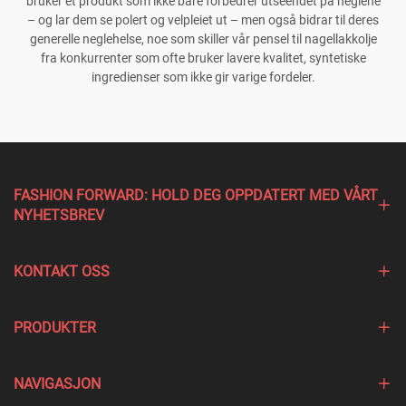
bruker et produkt som ikke bare forbedrer utseendet på neglene
– og lar dem se polert og velpleiet ut – men også bidrar til deres
generelle neglehelse, noe som skiller vår pensel til nagellakkolje
fra konkurrenter som ofte bruker lavere kvalitet, syntetiske
ingredienser som ikke gir varige fordeler.
FASHION FORWARD: HOLD DEG OPPDATERT MED VÅRT
NYHETSBREV
KONTAKT OSS
PRODUKTER
NAVIGASJON