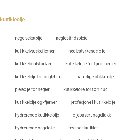
kuttikleolje
negelvekstolje
neglebåndspleie
kutikkelvæskefjerner
neglestyrkende olje
kutikkelmoisturizer
kutikkelolje for tørre negler
kutikkelolje for neglebiter
naturlig kutikkelolje
pleieolje for negler
kutikkelolje for tørr hud
kutikkelolje og -fjerner
profesjonell kutikkelolje
hydrerende kutikkelolje
oljebasert negellakk
hydrerende negelolje
mykner kutikler