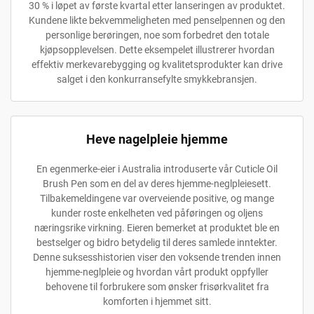
30 % i løpet av første kvartal etter lanseringen av produktet.
Kundene likte bekvemmeligheten med penselpennen og den
personlige berøringen, noe som forbedret den totale
kjøpsopplevelsen. Dette eksempelet illustrerer hvordan
effektiv merkevarebygging og kvalitetsprodukter kan drive
salget i den konkurransefylte smykkebransjen.
Heve nagelpleie hjemme
En egenmerke-eier i Australia introduserte vår Cuticle Oil
Brush Pen som en del av deres hjemme-neglpleiesett.
Tilbakemeldingene var overveiende positive, og mange
kunder roste enkelheten ved påføringen og oljens
næringsrike virkning. Eieren bemerket at produktet ble en
bestselger og bidro betydelig til deres samlede inntekter.
Denne suksesshistorien viser den voksende trenden innen
hjemme-neglpleie og hvordan vårt produkt oppfyller
behovene til forbrukere som ønsker frisørkvalitet fra
komforten i hjemmet sitt.