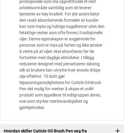
profesjonelle som må opprettholde et rent
arbeidsområde samtidig som de leverer
tjenester av høy kvalitet. For det andre betyr
den raskt absorberende formelen at kunder
kan nyte myke og fuktige nagelhinner uten den
fetaktige resten som ofte finnes i tradisjonelle
oljer. Denne egenskapen er avgjørende for
personer som er mye på farten og ikke ønsker
å vente på at oljen skal absorberes før de
fortsetter med daglige aktiviteter. I tillegg
reduserer designet med pensel-penn sløsing,
slik at brukere kan utnytte hver eneste dråpe
olje effektivt. Til slutt gjør
tilpassningsmulighetene for Cuticle Oil Brush
Pen det mulig for merker å skape et unikt
produkt som appellerer til målgruppen deres,
noe som styrker merkevarelojalitet og
gjenkjennelse.
Hvordan skiller Cuticle Oil Brush Pen seg fra