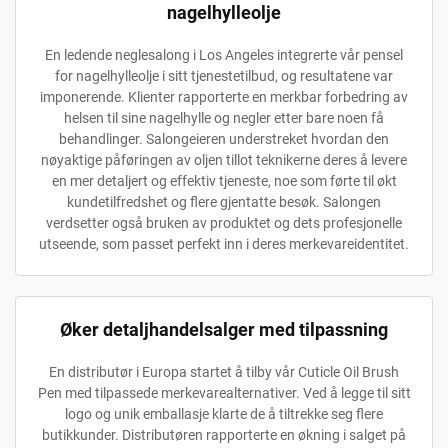
nagelhylleolje
En ledende neglesalong i Los Angeles integrerte vår pensel
for nagelhylleolje i sitt tjenestetilbud, og resultatene var
imponerende. Klienter rapporterte en merkbar forbedring av
helsen til sine nagelhylle og negler etter bare noen få
behandlinger. Salongeieren understreket hvordan den
nøyaktige påføringen av oljen tillot teknikerne deres å levere
en mer detaljert og effektiv tjeneste, noe som førte til økt
kundetilfredshet og flere gjentatte besøk. Salongen
verdsetter også bruken av produktet og dets profesjonelle
utseende, som passet perfekt inn i deres merkevareidentitet.
Øker detaljhandelsalger med tilpassning
En distributør i Europa startet å tilby vår Cuticle Oil Brush
Pen med tilpassede merkevarealternativer. Ved å legge til sitt
logo og unik emballasje klarte de å tiltrekke seg flere
butikkunder. Distributøren rapporterte en økning i salget på