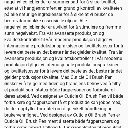
nagelhylleoljeblender er sammensatt for å sikre kvalitet,
etter at vi har gjennomført en grundig kontroll av kvaliteten
på alle naturlige ingredienser for å sikre at vi bruker de
beste vitaminrikke essensielle oljene. Alle
nagelhylleoljeblender er utviklet for å stimulere og fremme
sunn negelvekst. Fra vår avanserte produksjon og
kvalitetskontroller til vår moderne produksjon følger vi
internasjonale produksjonspraksiser og kvalitetstester for å
levere det beste av det beste når det gjelder kvalitet. Fra vår
avanserte produksjon og kvalitetskontroller til vår moderne
produksjon følger vi internasjonale produksjonspraksiser
og kvalitetstester for å levere det beste av det beste når det
gjelder produksjonskvalitet. Med Cuticle Oil Brush Pen
ønsker vi å følge med tiden og bransjens behov ved å tilby
et produkt som støtter både fagpersoner og forbrukere i
deres arbeid. Ved designet av Cuticle Oil Brush Pen vil både
forbrukere og fagpersoner få et produkt de kan jobbe med,
da det oppfyller formålet om å gi enkelt håndtering og
brukervennlighet. Ved designet av Cuticle Oil Brush Pen er
Cuticle Oil Brush Pen ment å støtte både fagpersoners og
forbrukeres arbeid. I tillegg til funksjonaliteten til produktet