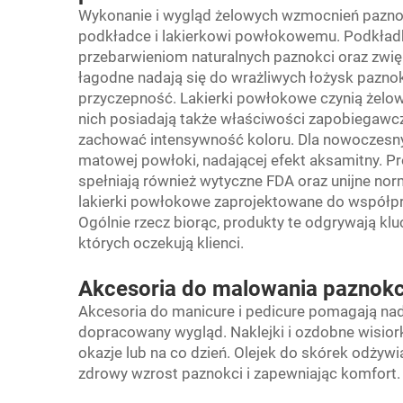
Wykonanie i wygląd żelowych wzmocnień paznok
podkładce i lakierkowi powłokowemu. Podkładk
przebarwieniom naturalnych paznokci oraz zwi
łagodne nadają się do wrażliwych łożysk pazno
przyczepność. Lakierki powłokowe czynią żelow
nich posiadają także właściwości zapobiegawcz
zachować intensywność koloru. Dla nowoczesnyc
matowej powłoki, nadającej efekt aksamitny. Pr
spełniają również wytyczne FDA oraz unijne no
lakierki powłokowe zaprojektowane do współpra
Ogólnie rzecz biorąc, produkty te odgrywają klu
których oczekują klienci.
Akcesoria do malowania paznokc
Akcesoria do manicure i pedicure pomagają na
dopracowany wygląd. Naklejki i ozdobne wisior
okazje lub na co dzień. Olejek do skórek odżywi
zdrowy wzrost paznokci i zapewniając komfort.