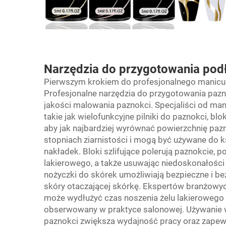
Narzędzia do przygotowania pod
Pierwszym krokiem do profesjonalnego manicur
Profesjonalne narzędzia do przygotowania paz
jakości malowania paznokci. Specjaliści od man
takie jak wielofunkcyjne pilniki do paznokci, blo
aby jak najbardziej wyrównać powierzchnię pazn
stopniach ziarnistości i mogą być używane do k
nakładek. Bloki szlifujące polerują paznokcie, 
lakierowego, a także usuwając niedoskonałości 
nożyczki do skórek umożliwiają bezpieczne i b
skóry otaczającej skórkę. Ekspertów branżowyc
może wydłużyć czas noszenia żelu lakierowego do
obserwowany w praktyce salonowej. Używanie w
paznokci zwiększa wydajność pracy oraz zapewn