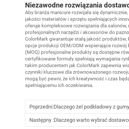
Niezawodne rozwiązania dostawo
Aby branża manicure rozwijała się dynamicznie,
jakości materiałów i sprzętu spełniających inn
oferuje kompleksowe rozwiązania dla salonów, 
profesjonalnych narzędzi i akcesoriów do pazno
ColorMark gwarantuje stałą jakość produktów, k
opcje produkcji OEM/ODM wspierające rozwój k
(MOQ) profesjonalne produkty są dostępne rów
certyfikowane formuły spełniają wymagania ry
takim producentem jak ColorMark zapewnia wia
czynniki kluczowe dla zrównoważonego rozwoju 
mogą być pewni, że ich kreatywność i czas będ
spełniającemu ich oczekiwania.
Poprzedni:
Dlaczego żel podkładowy z gumy
Następny :
Dlaczego warto wybrać dostawcó