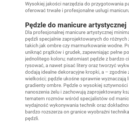
Wysokiej jakości narzędzia do przygotowania p
oferować trwałe i profesjonalne usługi manicuru
Pędzle do manicure artystycznej
Dla profesjonalnej manicure artystycznej mi
pędzli specjalnie zaprojektowanych do różnych 
takich jak ombre czy marmurkowanie wodne. P
uniknąć prążków i grudek, zapewniając pełne pok
jednolitego koloru; natomiast pędzle z bardzo c
rysować, a nawet pisać litery oraz tworzyć wyk
dodają idealne dekoracyjne kropki, a – zgodnie
wielkości; pędzle ukośne sprawnie wyznaczają l
gradienty ombre. Pędzle o wysokiej sztywności 
nanoszenia żelu i zachowują zaprojektowany ksz
tematem rozmów wśród specjalistów od manicure
wydajność wykonywania technik oraz dokładność
bardzo rozszerza on granice wyobraźni technik
pędzli.