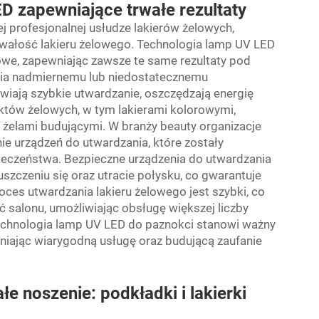
D zapewniające trwałe rezultaty
 profesjonalnej usłudze lakierów żelowych,
rwałość lakieru żelowego. Technologia lamp UV LED
owe, zapewniając zawsze te same rezultaty pod
nia nadmiernemu lub niedostatecznemu
wiają szybkie utwardzanie, oszczędzają energię
tów żelowych, w tym lakierami kolorowymi,
elami budującymi. W branży beauty organizacje
e urządzeń do utwardzania, które zostały
ieczeństwa. Bezpieczne urządzenia do utwardzania
uszczeniu się oraz utracie połysku, co gwarantuje
oces utwardzania lakieru żelowego jest szybki, co
ć salonu, umożliwiając obsługę większej liczby
technologia lamp UV LED do paznokci stanowi ważny
niając wiarygodną usługę oraz budującą zaufanie
e noszenie: podkładki i lakierki