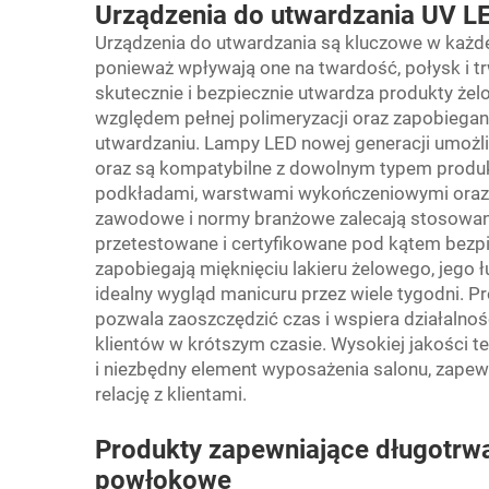
Urządzenia do utwardzania UV LE
Urządzenia do utwardzania są kluczowe w każdej
ponieważ wpływają one na twardość, połysk i t
skutecznie i bezpiecznie utwardza produkty żel
względem pełnej polimeryzacji oraz zapobiega
utwardzaniu. Lampy LED nowej generacji umożli
oraz są kompatybilne z dowolnym typem produk
podkładami, warstwami wykończeniowymi oraz ż
zawodowe i normy branżowe zalecają stosowani
przetestowane i certyfikowane pod kątem bezp
zapobiegają mięknięciu lakieru żelowego, jego ł
idealny wygląd manicuru przez wiele tygodni. Pr
pozwala zaoszczędzić czas i wspiera działalnoś
klientów w krótszym czasie. Wysokiej jakości 
i niezbędny element wyposażenia salonu, zapew
relację z klientami.
Produkty zapewniające długotrwał
powłokowe