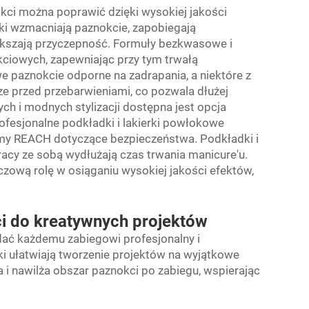
ci można poprawić dzięki wysokiej jakości
i wzmacniają paznokcie, zapobiegają
ększają przyczepność. Formuły bezkwasowe i
kciowych, zapewniając przy tym trwałą
e paznokcie odporne na zadrapania, a niektóre z
e przed przebarwieniami, co pozwala dłużej
h i modnych stylizacji dostępna jest opcja
ofesjonalne podkładki i lakierki powłokowe
rmy REACH dotyczące bezpieczeństwa. Podkładki i
cy ze sobą wydłużają czas trwania manicure'u.
czową rolę w osiąganiu wysokiej jakości efektów,
i do kreatywnych projektów
dać każdemu zabiegowi profesjonalny i
ki ułatwiają tworzenie projektów na wyjątkowe
a i nawilża obszar paznokci po zabiegu, wspierając