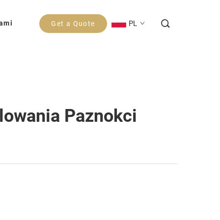
PL
Nami
Get a Quote
lowania Paznokci