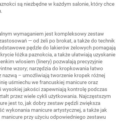
aznokci są niezbędne w każdym salonie, który chce
.
nimalnym wymaganiem jest kompleksowy zestaw
zastosowań — od żeli po brokat, a także do technik
odstawowe pędzle do lakierów żelowych pomagają
rycie łóżka paznokcia, a także ułatwiają uzyskanie
ienkim włosiem (linery) pozwalają precyzyjnie
wintne wzory; narzędzia do kropkowania łatwo
 z nazwą – umożliwiają tworzenie kropek różnej
inię uśmiechu we francuskiej manicure oraz
i wysokiej jakości zapewniają kontrolę podczas
tałt przez wiele cykli użytkowania. Najczęstszym
 jest to, jak dobry zestaw pędzli zwiększa
 wykonania manicure artystycznej, a także jak
a manicure przy użyciu odpowiedniego zestawu