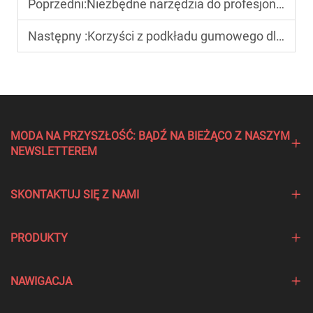
Poprzedni:
Niezbędne narzędzia do profesjonalnego malowania paznokci
Następny :
Korzyści z podkładu gumowego dla zdrowia paznokci
MODA NA PRZYSZŁOŚĆ: BĄDŹ NA BIEŻĄCO Z NASZYM
NEWSLETTEREM
SKONTAKTUJ SIĘ Z NAMI
PRODUKTY
NAWIGACJA