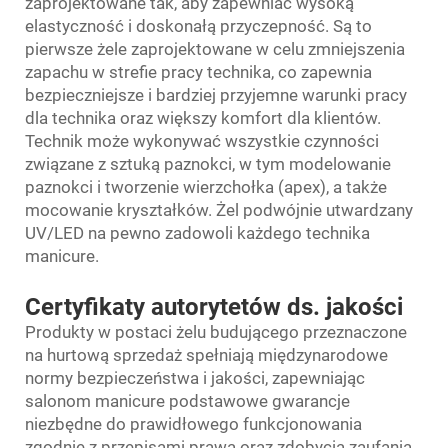
zaprojektowane tak, aby zapewniać wysoką
elastyczność i doskonałą przyczepność. Są to
pierwsze żele zaprojektowane w celu zmniejszenia
zapachu w strefie pracy technika, co zapewnia
bezpieczniejsze i bardziej przyjemne warunki pracy
dla technika oraz większy komfort dla klientów.
Technik może wykonywać wszystkie czynności
związane z sztuką paznokci, w tym modelowanie
paznokci i tworzenie wierzchołka (apex), a także
mocowanie kryształków. Żel podwójnie utwardzany
UV/LED na pewno zadowoli każdego technika
manicure.
Certyfikaty autorytetów ds. jakości
Produkty w postaci żelu budującego przeznaczone
na hurtową sprzedaż spełniają międzynarodowe
normy bezpieczeństwa i jakości, zapewniając
salonom manicure podstawowe gwarancje
niezbędne do prawidłowego funkcjonowania
zgodnie z przepisami prawa oraz zdobycia zaufania