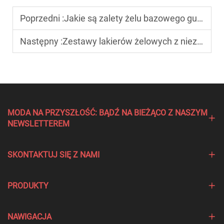
Poprzedni :
Jakie są zalety żelu bazowego gumowego w porównaniu do tradycyjnych podkładów?
Następny :
Zestawy lakierów żelowych z niezbędnymi narzędziami do manicure artystycznego
MODA NA PRZYSZŁOŚĆ: BĄDŹ NA BIEŻĄCO Z NASZYM
NEWSLETTEREM
SKONTAKTUJ SIĘ Z NAMI
PRODUKTY
NAWIGACJA