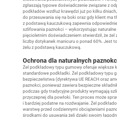
zgłaszają typowe doświadczenie związane z o
podkładów wzdłuż krawędzi już po kilku dniach
do przesuwania się na boki oraz gdy klient ma 
z podstawą kauczukową zapewnia odpowiednie 
szlifowania paznokci – wykorzystując naturalne
pięcioletnim doświadczeniem stwierdził, że że
liczby dotykanek manicuru o ponad 60%. Jest 
żelu z podstawą kauczukową.
Ochrona dla naturalnych paznokc
Żel podkładowy typu gumowy oferuje większe ko
standardowe podkładki. Żel podkładowy typu
bezpieczeństwa (dyrektywa UE REACH oraz ame
paznokci, ponieważ zawiera bezpieczne składnik
podczas gdy tradycyjne produkty wymagają szli
przyczepnej dla powłoki. Ten proces może sprawi
i bardziej podatne na rozdwajanie. Żel podkł
warstwę przed codziennymi obciążeniami paznokci
środkami do usuwania żeli dzięki swoim łago