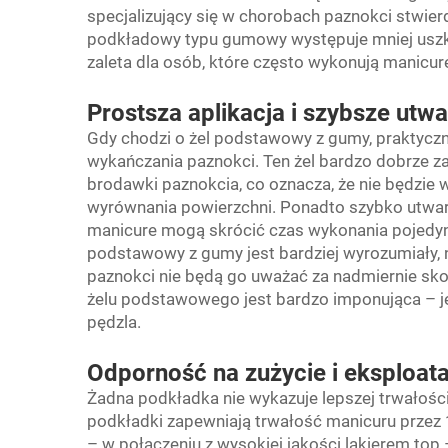
specjalizujący się w chorobach paznokci stwierdz
podkładowy typu gumowy występuje mniej uszkod
zaleta dla osób, które często wykonują manicur
Prostsza aplikacja i szybsze utw
Gdy chodzi o żel podstawowy z gumy, praktycz
wykańczania paznokci. Ten żel bardzo dobrze za
brodawki paznokcia, co oznacza, że nie będzie 
wyrównania powierzchni. Ponadto szybko utward
manicure mogą skrócić czas wykonania pojedyn
podstawowy z gumy jest bardziej wyrozumiały,
paznokci nie będą go uważać za nadmiernie sk
żelu podstawowego jest bardzo imponująca – je
pędzla.
Odporność na zużycie i eksploat
Żadna podkładka nie wykazuje lepszej trwałośc
podkładki zapewniają trwałość manicuru przez
– w połączeniu z wysokiej jakości lakierem top