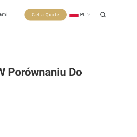
PL
Nami
Get a Quote
W Porównaniu Do