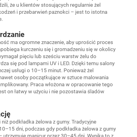
ili, że u klientów stosujących regularnie żel
zeń i przebarwień paznokci – jest to istotna
e.
ardzanie
ność ma ogromne znaczenie, aby uprościć proces
pobiega kurczeniu się i gromadzeniu się w okolicy
wymagał pięciu lub sześciu warstw żelu do
za się pod lampami UV i LED. Dzięki temu salony
czej usługi o 10–15 minut. Ponieważ żel
 nawet osoby początkujące w sztuce malowania
omplikowany. Praca włożona w opracowanie tego
st on łatwy w użyciu i nie pozostawia śladów
ację
i niż podkładka żelowa z gumy. Tradycyjne
 10–15 dni, podczas gdy podkładka żelowa z gumy
 – utrzymuje manicur przez 30–45 dni. Wynika to z