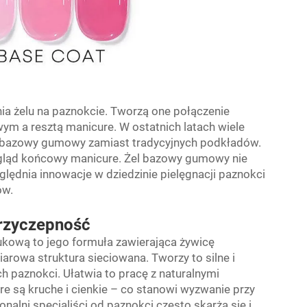
ia żelu na paznokcie. Tworzą one połączenie
ym a resztą manicure. W ostatnich latach wiele
l bazowy gumowy zamiast tradycyjnych podkładów.
gląd końcowy manicure. Żel bazowy gumowy nie
ględnia innowacje w dziedzinie pielęgnacji paznokci
ów.
przyczepność
ukową to jego formuła zawierająca żywicę
owa struktura sieciowana. Tworzy to silne i
h paznokci. Ułatwia to pracę z naturalnymi
re są kruche i cienkie – co stanowi wyzwanie przy
lni specjaliści od paznokci często skarżą się i