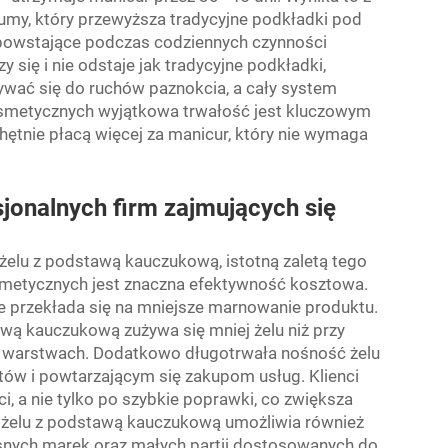
umy, który przewyższa tradycyjne podkładki pod
powstające podczas codziennych czynności
się i nie odstaje jak tradycyjne podkładki,
wać się do ruchów paznokcia, a cały system
osmetycznych wyjątkowa trwałość jest kluczowym
tnie płacą więcej za manicur, który nie wymaga
jonalnych firm zajmujących się
 żelu z podstawą kauczukową, istotną zaletą tego
metycznych jest znaczna efektywność kosztowa.
e przekłada się na mniejsze marnowanie produktu.
wą kauczukową zużywa się mniej żelu niż przy
 warstwach. Dodatkowo długotrwała nośność żelu
tów i powtarzającym się zakupom usług. Klienci
 a nie tylko po szybkie poprawki, co zwiększa
 żelu z podstawą kauczukową umożliwia również
snych marek oraz małych partii dostosowanych do