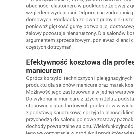
obecności elastomeru w podkładce żelowej z g
względem wydajności. Odporna na zadrapania 
domowych. Podkładka żelowa z gumy nie łuszczy 
ponieważ giętkość gumy pozwala jej dostosowy
żelowy pozostaje nienaruszony. Dla salonów k
argumentem sprzedażowym, ponieważ klienci chę
częstych dotrzymań.
Efektywność kosztowa dla profes
manicurem
Oprócz korzyści technicznych i pielęgnacyjnych
produktu dla salonów manicure oraz marek kos
Możliwość jego zastosowania w jednej warstwi
Do wykonania manicure z użyciem żelu z podsta
stosowaniu standardowych podkładów w wielu
z podstawą kauczukową sprzyja lojalności klien
przychodzą do salonu po nowe zestawy paznokci,
dochody powtarzalne salonu. Wielofunkcyjność
jego wykorzystanie w produkcji produktów wła