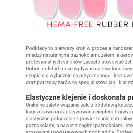
Podkłady to pierwszy krok w procesie nanoszen
między naturalnymi paznokciami, żelem lakierow
profesjonalnych salonów zaczęło stosować że
Dobry podkład może wpływać na trwałość i wy
skupia się wyłącznie na przyczepności, lecz uwz
oraz potrzeby zarówno specjalistów, jak i klient
Elastyczne klejenie i doskonała 
Unikalne zalety wiązania żelu z podstawą kaucz
kauczukową oraz aktywowana ciepłem trójwymiar
elastyczne połączenie z powierzchnią naturalnyc
paznokciami, a nawet z nagimi paznokciami, któ
stosowaniu podstawowych podkładów. Profesjona