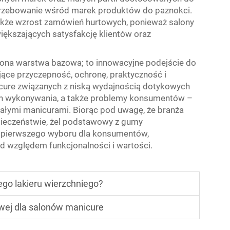
otrzebowanie wśród marek produktów do paznokci.
akże wzrost zamówień hurtowych, ponieważ salony
ększających satysfakcję klientów oraz
zona warstwa bazowa; to innowacyjne podejście do
ujące przyczepność, ochronę, praktyczność i
cure związanych z niską wydajnością dotykowych
h wykonywania, a także problemy konsumentów –
łymi manicurami. Biorąc pod uwagę, że branża
ezpieczeństwie, żel podstawowy z gumy
 pierwszego wyboru dla konsumentów,
d względem funkcjonalności i wartości.
go lakieru wierzchniego?
wej dla salonów manicure