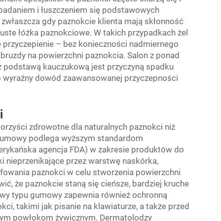
dpadaniem i łuszczeniem się podstawowych
, zwłaszcza gdy paznokcie klienta mają skłonność
tłuste łóżka paznokciowe. W takich przypadkach żel
przyczepienie – bez konieczności nadmiernego
 bruzdy na powierzchni paznokcia. Salon z ponad
l z podstawą kauczukową jest przyczyną spadku
to wyraźny dowód zaawansowanej przyczepności
i
rzyści zdrowotne dla naturalnych paznokci niż
 gumowy podlega wyższym standardom
rykańska agencja FDA) w zakresie produktów do
i nieprzenikające przez warstwę naskórka,
fowania paznokci w celu stworzenia powierzchni
ć, że paznokcie staną się cieńsze, bardziej kruche
adowy typu gumowy zapewnia również ochronną
, takimi jak pisanie na klawiaturze, a także przed
dnym powłokom żywicznym. Dermatolodzy