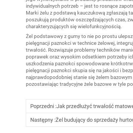
indywidualnych potrzeb – jest to rosnące zap
Marki żelu z podstawą kauczukową zgłaszają t
poszukują produktów oszczędzających czas, zwi
charakteryzujących się wielofunkcyjnością.
Żel podstawowy z gumy to nie po prostu uleps
pielęgnacji paznokci w technice żelowej, integr
trwałość. Rozwiązuje problemy techników mani
poprawek oraz wysokim odsetkiem potrzeby ic
uszkodzenia paznokci spowodowane krótkotrwa
pielęgnacji paznokci skupia się na jakości i b
najprawdopodobniej stanie się żelem bazowym
pozostawiając tradycyjne żele bazowe w tyle po
Poprzedni :
Jak przedłużyć trwałość matowe
Następny :
Żel budujący do sprzedaży hurto