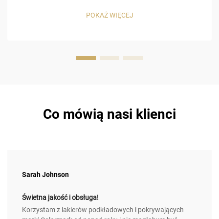
podstawowych cech użytkowych, które wpływają na czas
jego stosowania oraz na odczucia użytkownika. Trwałe
POKAŻ WIĘCEJ
lakiery wykończeniowe mogą charakteryzować się trzema
głównymi cechami, ...
Co mówią nasi klienci
Sarah Johnson
Świetna jakość i obsługa!
Korzystam z lakierów podkładowych i pokrywających