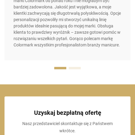
marki Colormark od ponad roku i nie mogłabym być
bardziej zadowolona. Jakość jest wyjątkowa, a moje
klientki zachwycają się długotrwałą połyskliwością. Opcje
personalizacji pozwoliły mi stworzyć unikalną linię
produktów idealnie pasującą do mojej marki. Obsługa
klienta to prawdziwy wyróżnik – zawsze gotowi pomóc w
rozwiązaniu wszelkich pytań. Gorąco polecam markę
Colormark wszystkim profesjonalistom branży manicure.
Uzyskaj bezpłatną ofertę
Nasz przedstawiciel skontaktuje się z Państwem
wkrótce.