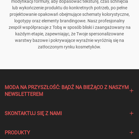
modyfikacji formuły, aby dopasować teksturę, czas schnięcia
lub wykończenie produktu do konkretnych potrzeb, po pełne
projektowanie opakowań obejmujące schematy kolorystyczne,
logotypy oraz elementy brandingowe. Nasz profesjonalny
zespół współpracuje z Tobą w sposób bliski i zaangażowany na
każdym etapie, zapewniając, że Twoje spersonalizowane
warstwy bazowe i pokrywające wyraźnie wyróżnią się na
zatłoczonym rynku kosmetyków.
MODA NA PRZYSZŁOŚĆ: BĄDŹ NA BIEŻĄCO Z NASZYM
NEWSLETTEREM
SKONTAKTUJ SIĘ Z NAMI
PRODUKTY