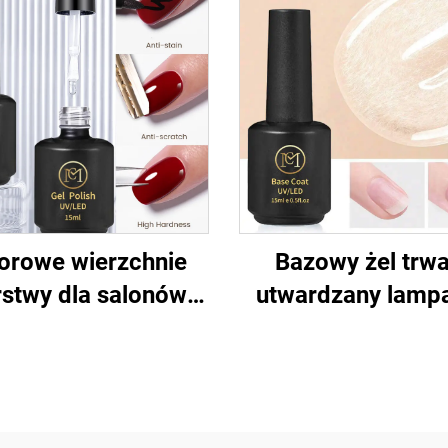
orowe wierzchnie
Bazowy żel trwa
stwy dla salonów
utwardzany lamp
paznokci