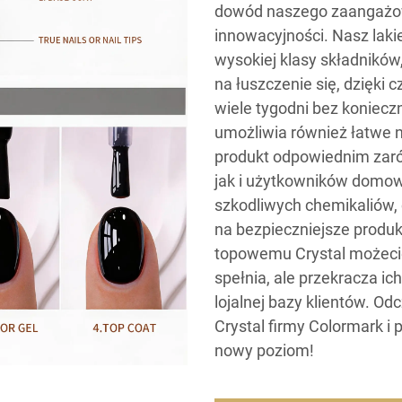
dowód naszego zaangażowa
innowacyjności. Nasz laki
wysokiej klasy składników
na łuszczenie się, dzięki
wiele tygodni bez koniecz
umożliwia również łatwe na
produkt odpowiednim zaró
jak i użytkowników domow
szkodliwych chemikaliów
na bezpieczniejsze produ
topowemu Crystal możecie 
spełnia, ale przekracza 
lojalnej bazy klientów. Od
Crystal firmy Colormark i
nowy poziom!