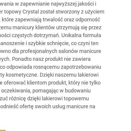
nia w zapewnianie najwyższej jakości i
er topowy Crystal został stworzony z użyciem
, które zapewniają trwałość oraz odporność
 czemu manicury klientów utrzymują się przez
ności częstych dotrzymań. Unikalna formuła
noszenie i szybkie schnięcie, co czyni ten
wno dla profesjonalnych salonów manicure
ych. Ponadto nasz produkt nie zawiera
, co odpowiada rosnącemu zapotrzebowaniu
kty kosmetyczne. Dzięki naszemu lakierowi
oferować klientom produkt, który nie tylko
ich oczekiwania, pomagając w budowaniu
czuć różnicę dzięki lakierowi topowemu
 podnieść ofertę swoich usług manicure na