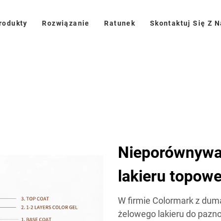
rodukty
Rozwiązanie
Ratunek
Skontaktuj Się Z 
Nieporównywal
lakieru topowe
W firmie Colormark z dum
żelowego lakieru do paznok