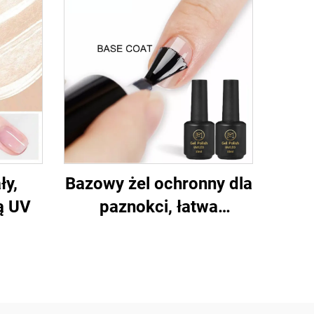
ły,
Bazowy żel ochronny dla
ą UV
paznokci, łatwa
aplikacja