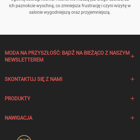
ich paznokcie wyschną, co zmniejsza frustrację i czyni wizytę w
salonie wygodniejszą oraz przyjemniejszą.
MODA NA PRZYSZŁOŚĆ: BĄDŹ NA BIEŻĄCO Z NASZYM
NEWSLETTEREM
SKONTAKTUJ SIĘ Z NAMI
PRODUKTY
NAWIGACJA