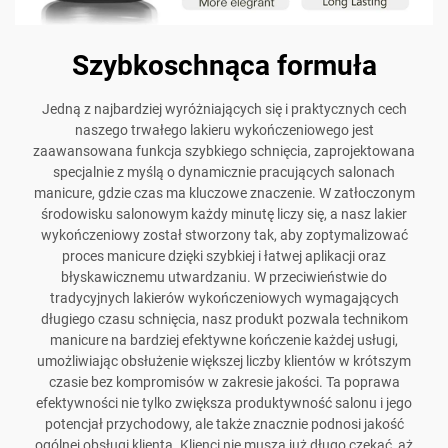
Szybkoschnąca formuła
Jedną z najbardziej wyróżniających się i praktycznych cech
naszego trwałego lakieru wykończeniowego jest
zaawansowana funkcja szybkiego schnięcia, zaprojektowana
specjalnie z myślą o dynamicznie pracujących salonach
manicure, gdzie czas ma kluczowe znaczenie. W zatłoczonym
środowisku salonowym każdy minutę liczy się, a nasz lakier
wykończeniowy został stworzony tak, aby zoptymalizować
proces manicure dzięki szybkiej i łatwej aplikacji oraz
błyskawicznemu utwardzaniu. W przeciwieństwie do
tradycyjnych lakierów wykończeniowych wymagających
długiego czasu schnięcia, nasz produkt pozwala technikom
manicure na bardziej efektywne kończenie każdej usługi,
umożliwiając obsłużenie większej liczby klientów w krótszym
czasie bez kompromisów w zakresie jakości. Ta poprawa
efektywności nie tylko zwiększa produktywność salonu i jego
potencjał przychodowy, ale także znacznie podnosi jakość
ogólnej obsługi klienta. Klienci nie muszą już długo czekać, aż