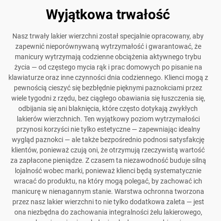
Wyjątkowa trwałość
Nasz trwały lakier wierzchni został specjalnie opracowany, aby
zapewnić nieporównywaną wytrzymałość i gwarantować, że
manicury wytrzymają codzienne obciążenia aktywnego trybu
życia — od częstego mycia rąk i prac domowych po pisanie na
klawiaturze oraz inne czynności dnia codziennego. Klienci mogą z
pewnością cieszyć się bezbłędnie pięknymi paznokciami przez
wiele tygodni z rzędu, bez ciągłego obawiania się łuszczenia się,
odbijania się ani blaknięcia, które często dotykają zwykłych
lakierów wierzchnich. Ten wyjątkowy poziom wytrzymałości
przynosi korzyści nie tylko estetyczne — zapewniając idealny
wygląd paznokci — ale także bezpośrednio podnosi satysfakcję
klientów, ponieważ czują oni, że otrzymują rzeczywistą wartość
za zapłacone pieniądze. Z czasem ta niezawodność buduje silną
lojalność wobec marki, ponieważ klienci będą systematycznie
wracać do produktu, na który mogą polegać, by zachować ich
manicurę w nienagannym stanie. Warstwa ochronna tworzona
przez nasz lakier wierzchni to nie tylko dodatkowa zaleta — jest
ona niezbędna do zachowania integralności żelu lakierowego,