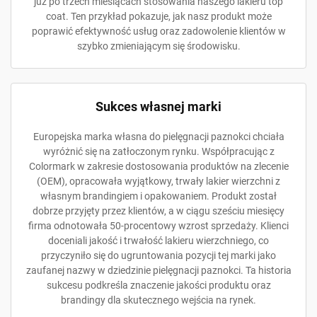
już po trzech miesiącach stosowania naszego lakieru top
coat. Ten przykład pokazuje, jak nasz produkt może
poprawić efektywność usług oraz zadowolenie klientów w
szybko zmieniającym się środowisku.
Sukces własnej marki
Europejska marka własna do pielęgnacji paznokci chciała
wyróżnić się na zatłoczonym rynku. Współpracując z
Colormark w zakresie dostosowania produktów na zlecenie
(OEM), opracowała wyjątkowy, trwały lakier wierzchni z
własnym brandingiem i opakowaniem. Produkt został
dobrze przyjęty przez klientów, a w ciągu sześciu miesięcy
firma odnotowała 50-procentowy wzrost sprzedaży. Klienci
doceniali jakość i trwałość lakieru wierzchniego, co
przyczyniło się do ugruntowania pozycji tej marki jako
zaufanej nazwy w dziedzinie pielęgnacji paznokci. Ta historia
sukcesu podkreśla znaczenie jakości produktu oraz
brandingу dla skutecznego wejścia na rynek.