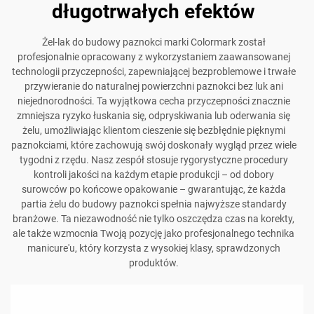
długotrwałych efektów
Żel-lak do budowy paznokci marki Colormark został
profesjonalnie opracowany z wykorzystaniem zaawansowanej
technologii przyczepności, zapewniającej bezproblemowe i trwałe
przywieranie do naturalnej powierzchni paznokci bez luk ani
niejednorodności. Ta wyjątkowa cecha przyczepności znacznie
zmniejsza ryzyko łuskania się, odpryskiwania lub oderwania się
żelu, umożliwiając klientom cieszenie się bezbłędnie pięknymi
paznokciami, które zachowują swój doskonały wygląd przez wiele
tygodni z rzędu. Nasz zespół stosuje rygorystyczne procedury
kontroli jakości na każdym etapie produkcji – od dobory
surowców po końcowe opakowanie – gwarantując, że każda
partia żelu do budowy paznokci spełnia najwyższe standardy
branżowe. Ta niezawodność nie tylko oszczędza czas na korekty,
ale także wzmocnia Twoją pozycję jako profesjonalnego technika
manicure'u, który korzysta z wysokiej klasy, sprawdzonych
produktów.