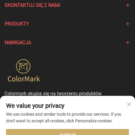
SKONTAKTUJ SIĘ Z NAMI
PRODUKTY
NAWIGACJA
Colormark skupia się na tworzeniu produktów
podkreślających wyjątkowe cechy różnych marek i oferuje
We value your privacy
usługi dostosowania w trybie jednego punktu
kontaktowego.
We use cookies and similar tools to provide our services. If you
don't want to accept all cookies, click Personalize cookies.
Accept all