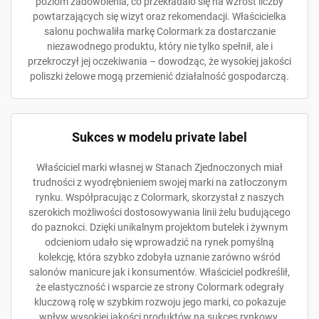
poziom zadowolenia, co przekładalo się na wzrost liczby
powtarzających się wizyt oraz rekomendacji. Właścicielka
salonu pochwaliła markę Colormark za dostarczanie
niezawodnego produktu, który nie tylko spełnił, ale i
przekroczył jej oczekiwania – dowodząc, że wysokiej jakości
poliszki żelowe mogą przemienić działalność gospodarczą.
Sukces w modelu private label
Właściciel marki własnej w Stanach Zjednoczonych miał
trudności z wyodrębnieniem swojej marki na zatłoczonym
rynku. Współpracując z Colormark, skorzystał z naszych
szerokich możliwości dostosowywania linii żelu budującego
do paznokci. Dzięki unikalnym projektom butelek i żywnym
odcieniom udało się wprowadzić na rynek pomyślną
kolekcję, która szybko zdobyła uznanie zarówno wśród
salonów manicure jak i konsumentów. Właściciel podkreślił,
że elastyczność i wsparcie ze strony Colormark odegrały
kluczową rolę w szybkim rozwoju jego marki, co pokazuje
wpływ wysokiej jakości produktów na sukces rynkowy.