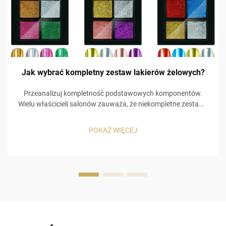
Jak wybrać kompletny zestaw lakierów żelowych?
Przeanalizuj kompletność podstawowych komponentów.
Wielu właścicieli salonów zauważa, że niekompletne zestawy
zmuszają klientów do zakupu kolejnych zestawów, co
prowadzi do dodatkowych kosztów. Na przykład
POKAŻ WIĘCEJ
niskojakościowa warstwa bazowa powoduje odpryskiwanie
kolorowego lakieru żelowego, a brak …