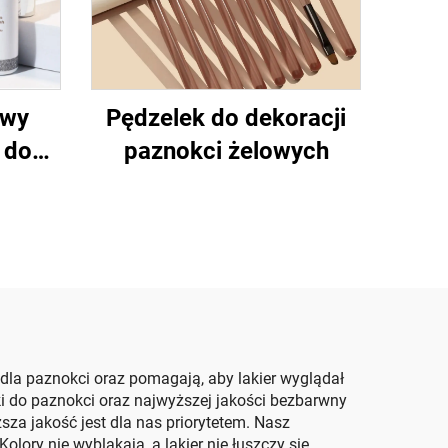
owy
Pędzelek do dekoracji
 do
paznokci żelowych
nokci
dla paznokci oraz pomagają, aby lakier wyglądał
rki do paznokci oraz najwyższej jakości bezbarwny
sza jakość jest dla nas priorytetem. Nasz
lory nie wyblakają, a lakier nie łuszczy się.