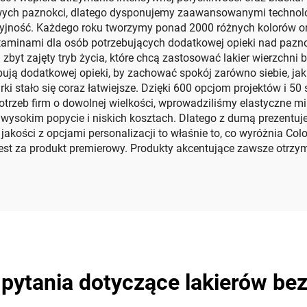
lowych paznokci, dlatego dysponujemy zaawansowanymi techn
yjność. Każdego roku tworzymy ponad 2000 różnych kolorów ora
aminami dla osób potrzebujących dodatkowej opieki nad pazn
byt zajęty tryb życia, które chcą zastosować lakier wierzchni 
zebują dodatkowej opieki, by zachować spokój zarówno siebie, j
i stało się coraz łatwiejsze. Dzięki 600 opcjom projektów i 50
trzeb firm o dowolnej wielkości, wprowadziliśmy elastyczne mi
wysokim popycie i niskich kosztach. Dlatego z dumą prezentuj
jakości z opcjami personalizacji to właśnie to, co wyróżnia Col
jest za produkt premierowy. Produkty akcentujące zawsze otrz
 pytania dotyczące lakierów be