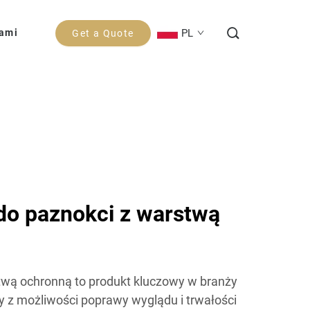
PL
Nami
Get a Quote
 do paznokci z warstwą
stwą ochronną to produkt kluczowy w branży
ny z możliwości poprawy wyglądu i trwałości