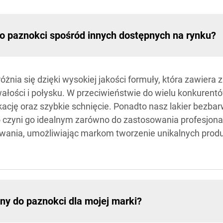
o paznokci spośród innych dostępnych na rynku?
żnia się dzięki wysokiej jakości formuły, która zawier
ałości i połysku. W przeciwieństwie do wielu konkuren
kację oraz szybkie schnięcie. Ponadto nasz lakier bezb
co czyni go idealnym zarówno do zastosowania profesjon
ywania, umożliwiając markom tworzenie unikalnych pro
y do paznokci dla mojej marki?