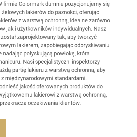
W firmie Colormark dumnie pozycjonujemy się
żelowych lakierów do paznokci, oferując
lakierów z warstwą ochronną, idealne zarówno
ów jak i użytkowników indywidualnych. Nasz
 został zaprojektowany tak, aby tworzyć
orowym lakierem, zapobiegając odpryskiwaniu
ie nadając połyskującą powłokę, która
anicuru. Nasi specjalistyczni inspektorzy
każdą partię lakieru z warstwą ochronną, aby
 z międzynarodowymi standardami.
podnieść jakość oferowanych produktów do
wyjątkowemu lakierowi z warstwą ochronną,
le przekracza oczekiwania klientów.