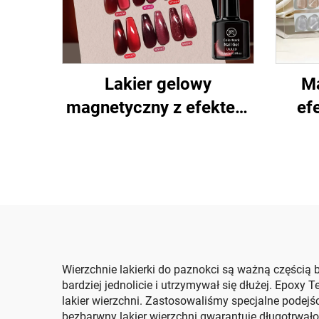
Lakier gelowy
Ma
magnetyczny z efektem
ef
oka kota
błys
Wierzchnie lakierki do paznokci są ważną częścią 
bardziej jednolicie i utrzymywał się dłużej. Epoxy
lakier wierzchni. Zastosowaliśmy specjalne podejś
bezbarwny lakier wierzchni gwarantuje długotrwałość