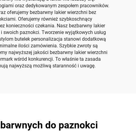
ologiami oraz dedykowanym zespołem pracowników.
z oferujemy bezbarwny lakier wierzchni bez
okciami. Oferujemy również szybkoschnący
bez konieczności czekania. Nasz bezbarwny lakier
ak i swoich paznokci. Tworzenie wyjątkowych usług
 stylom butelek personalizacja stanowi dodatkową
nimalne ilości zamówienia. Szybkie zwroty są
emy najwyższej jakości bezbarwny lakier wierzchni
ormark wśród konkurencji. To właśnie ta zasada
ymują najwyższą możliwą staranność i uwagę.
zbarwnych do paznokci