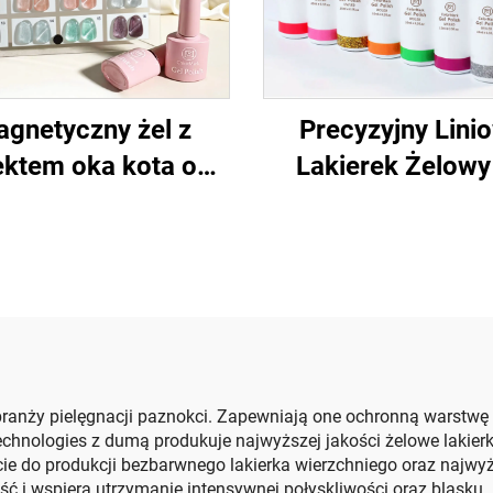
gnetyczny żel z
Precyzyjny Lini
ektem oka kota o
Lakierek Żelowy
zczącym wyglądzie
Projektowania Paz
branży pielęgnacji paznokci. Zapewniają one ochronną warstwę 
 Technologies z dumą produkuje najwyższej jakości żelowe lakie
cie do produkcji bezbarwnego lakierka wierzchniego oraz najwyż
 i wspiera utrzymanie intensywnej połyskliwości oraz blasku. Ko