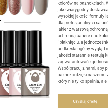
kolorów na paznokciach. 
jako wiarygodny dostawca 
wysokiej jakości formuły 
dla profesjonalnych salon
lakier z warstwą ochronną
ochronną barierę nad kol
i blaknięciu, a jednocześn
podkreśla ogólny wygląd m
jakości starannie testują 
zagwarantować zgodność
Współpracuj z nami, aby 
paznokci dzięki naszemu 
który nie tylko spełnia, a
Uzyskaj ofertę