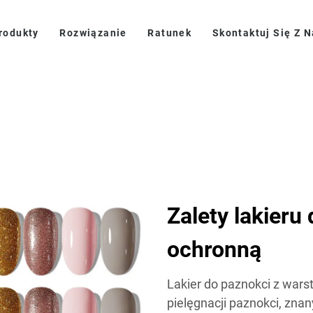
rodukty
Rozwiązanie
Ratunek
Skontaktuj Się Z 
Zalety lakieru
ochronną
Lakier do paznokci z war
pielęgnacji paznokci, zna