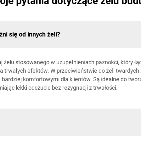
oje pytania dotyczące żelu bud
żni się od innych żeli?
j żelu stosowanego w uzupełnieniach paznokci, który łąc
 trwałych efektów. W przeciwieństwie do żeli twardych
je bardziej komfortowymi dla klientów. Są idealne do two
jąc lekki odczucie bez rezygnacji z trwałości.