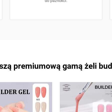
do paznokci.
aszą premiumową gamą żeli bu