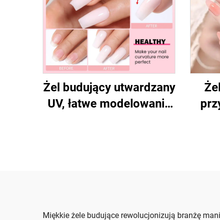
Żel budujący utwardzany
Żel
UV, łatwe modelowanie
prz
kształtu
Miękkie żele budujące rewolucjonizują branżę mani