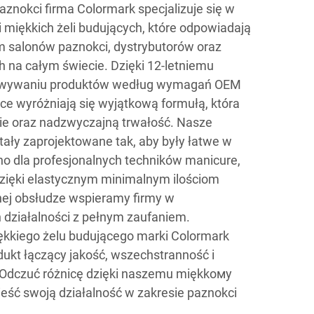
znokci firma Colormark specjalizuje się w
i miękkich żeli budujących, które odpowiadają
 salonów paznokci, dystrybutorów oraz
h na całym świecie. Dzięki 12-letniemu
owywaniu produktów według wymagań OEM
ce wyróżniają się wyjątkową formułą, która
e oraz nadzwyczajną trwałość. Nasze
tały zaprojektowane tak, aby były łatwe w
no dla profesjonalnych techników manicure,
 Dzięki elastycznym minimalnym ilościom
ej obsłudze wspieramy firmy w
h działalności z pełnym zaufaniem.
kkiego żelu budującego marki Colormark
ukt łączący jakość, wszechstranność i
. Odczuć różnicę dzięki naszemu miękkому
eść swoją działalność w zakresie paznokci