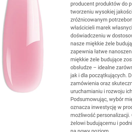
producent produktów do pa
tworzeniu wysokiej jakośc
zróżnicowanym potrzebom
właścicieli marek własnyc
doświadczeniu w dostos
nasze miękkie żele budują
zapewnia łatwe nanoszeni
miękkie żele budujące zos
obsłudze – idealne zarów
jak i dla początkujących.
zamówienia oraz skuteczn
uruchamianiu i rozwoju ic
Podsumowując, wybór mię
oznacza inwestycję w prod
możliwość personalizacji
żelowi budującemu i podni
na nowy poziom.