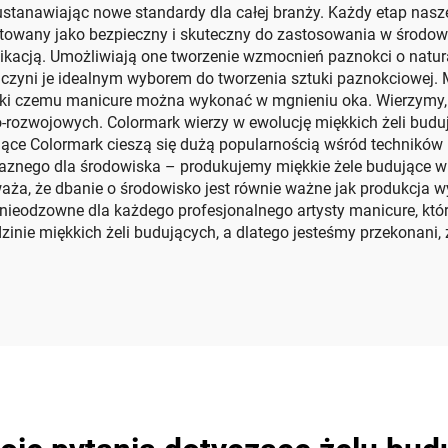
 ustanawiając nowe standardy dla całej branży. Każdy etap nas
ntowany jako bezpieczny i skuteczny do zastosowania w środow
 aplikacją. Umożliwiają one tworzenie wzmocnień paznokci o na
 co czyni je idealnym wyborem do tworzenia sztuki paznokciowej
ięki czemu manicure można wykonać w mgnieniu oka. Wierzymy
-rozwojowych. Colormark wierzy w ewolucję miękkich żeli buduj
ące Colormark cieszą się dużą popularnością wśród techników m
jaznego dla środowiska – produkujemy miękkie żele budujące w
ża, że dbanie o środowisko jest równie ważne jak produkcja wy
 nieodzowne dla każdego profesjonalnego artysty manicure, któr
dzinie miękkich żeli budujących, a dlatego jesteśmy przekonan