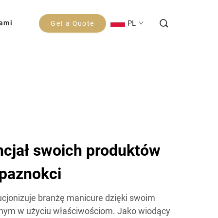
PL
Nami
Get a Quote
ncjał swoich produktów
 paznokci
ucjonizuje branżę manicure dzięki swoim
znym w użyciu właściwościom. Jako wiodący