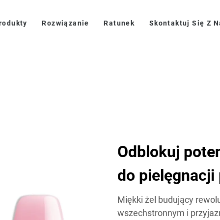
rodukty
Rozwiązanie
Ratunek
Skontaktuj Się Z 
Odblokuj pote
do pielęgnacji
Miękki żel budujący rewol
wszechstronnym i przyja