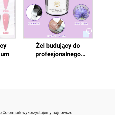
ący
Żel budujący do
ium
profesjonalnego
modelowania paznokci
rmie Colormark wykorzystujemy najnowsze