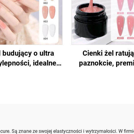
 budujący o ultra
Cienki żel ratuj
ylepności, idealne
paznokcie, prem
paznokcie
cure. Są znane ze swojej elastyczności i wytrzymałości. W fi