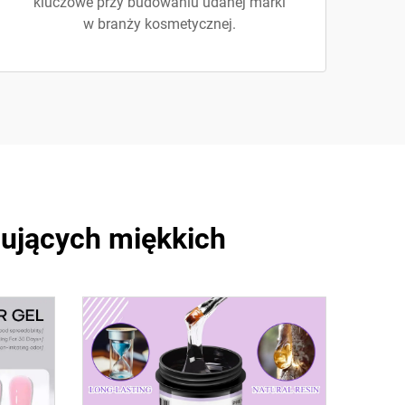
kluczowe przy budowaniu udanej marki
w branży kosmetycznej.
dujących miękkich