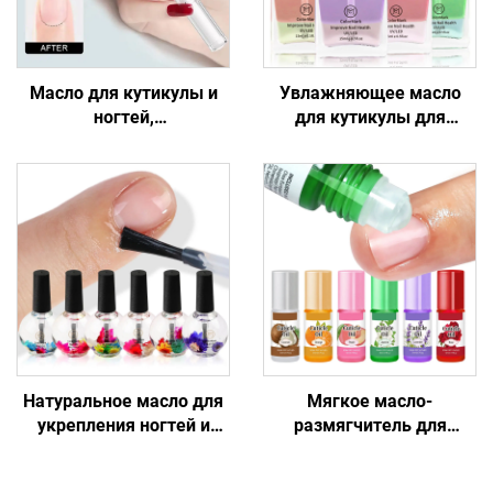
Масло для кутикулы и
Увлажняющее масло
ногтей,
для кутикулы для
восстанавливающая
здоровых ногтей
увлажняющая формула
Натуральное масло для
Мягкое масло-
укрепления ногтей и
размягчитель для
ухода за кутикулой
кутикулы, увлажнение
ногтей