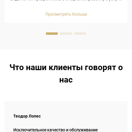
требующую высокого уровня мастерства,
специализированных материалов и внимания к деталям
Просмотреть больше
для правильного моделирования ногтей. Некоторые из
самых...
Что наши клиенты говорят о
нас
Теодор Лопес
Исключительное качество и обслуживание