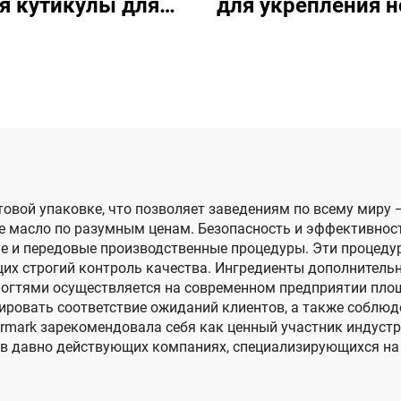
я кутикулы для
для укрепления н
доровых ногтей
и ухода за кутик
птовой упаковке, что позволяет заведениям по всему мир
е масло по разумным ценам. Безопасность и эффективнос
е и передовые производственные процедуры. Эти процеду
их строгий контроль качества. Ингредиенты дополнительн
 ногтями осуществляется на современном предприятии пл
ировать соответствие ожиданий клиентов, а также соблю
rmark зарекомендовала себя как ценный участник индустри
в давно действующих компаниях, специализирующихся на у