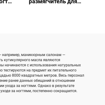
огтей
размягчитель для
улой
кутикулы, увлажнение
ногтей
у — например, маникюрным салонам —
ть кутикулярного масла являются
ры начинаются с использования натуральных
о тестируются на предмет их питательного
ощадью 8000 квадратных метров. Весь персонал
дение ранее данных обещаний в отношении
и ухода за ногтями. Однако в результате
ходе за ногтями, постепенно сокращается.