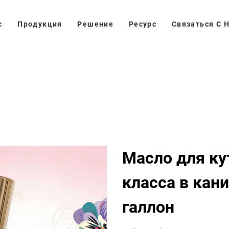
с
Продукция
Решение
Ресурс
Связаться С 
Масло для ку
класса в кан
галлон