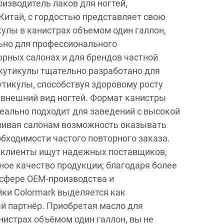
оизводитель лаков для ногтей,
Китай, с гордостью представляет свою
кулы в канистрах объемом один галлон,
ьно для профессионального
рных салонах и для брендов частной
кутикулы тщательно разработано для
утикулы, способствуя здоровому росту
 внешний вид ногтей. Формат канистры
еально подходит для заведений с высокой
чивая салонам возможность оказывать
обходимости частого повторного заказа.
 клиенты ищут надежных поставщиков,
ое качество продукции; благодаря более
 сфере OEM-производства и
ки Colormark выделяется как
й партнёр. Приобретая масло для
нистрах объёмом один галлон, вы не