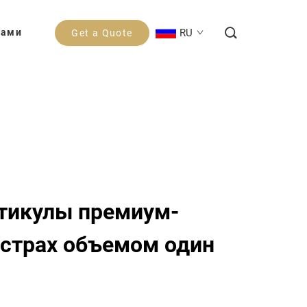
RU
Нами
Get a Quote
тикулы премиум-
истрах объемом один