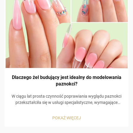
Dlaczego żel budujący jest idealny do modelowania
paznokci?
W ciągu lat prosta czynność poprawiania wyglądu paznokci
przekształciła się w usługi specjalistyczne, wymagające
dużej wprawy, materiałów specjalistycznych oraz
szczególnej uwagi na szczegółach, aby paznokcie mogły
POKAŻ WIĘCEJ
zostać odpowiednio ukształtowane. Niektóre z
najważniejszych...