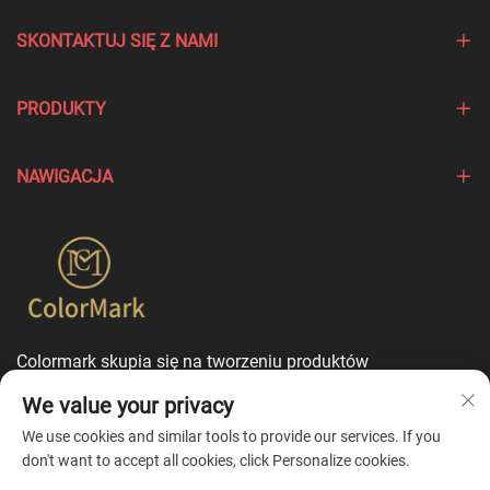
SKONTAKTUJ SIĘ Z NAMI
PRODUKTY
NAWIGACJA
Colormark skupia się na tworzeniu produktów
podkreślających wyjątkowe cechy różnych marek i oferuje
We value your privacy
usługi dostosowania w trybie jednego punktu
kontaktowego.
We use cookies and similar tools to provide our services. If you
don't want to accept all cookies, click Personalize cookies.