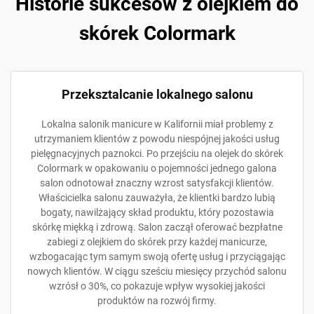
Historie sukcesów z olejkiem do
skórek Colormark
Przeksztalcanie lokalnego salonu
Lokalna salonik manicure w Kalifornii miał problemy z
utrzymaniem klientów z powodu niespójnej jakości usług
pielęgnacyjnych paznokci. Po przejściu na olejek do skórek
Colormark w opakowaniu o pojemności jednego galona
salon odnotował znaczny wzrost satysfakcji klientów.
Właścicielka salonu zauważyła, że klientki bardzo lubią
bogaty, nawilżający skład produktu, który pozostawia
skórkę miękką i zdrową. Salon zaczął oferować bezpłatne
zabiegi z olejkiem do skórek przy każdej manicurze,
wzbogacając tym samym swoją ofertę usług i przyciągając
nowych klientów. W ciągu sześciu miesięcy przychód salonu
wzrósł o 30%, co pokazuje wpływ wysokiej jakości
produktów na rozwój firmy.