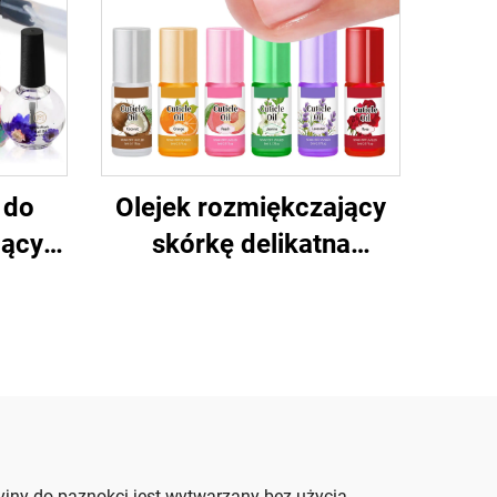
 do
Olejek rozmiękczający
jący
skórkę delikatna
hydratacja paznokci
yjny do paznokci jest wytwarzany bez użycia