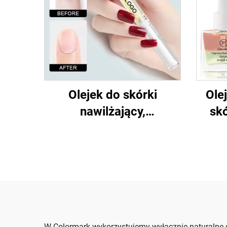
Olejek do skórki
Ole
nawilżający,
skó
regeneracyjny
W Colormark wykorzystujemy wyłącznie naturalne s