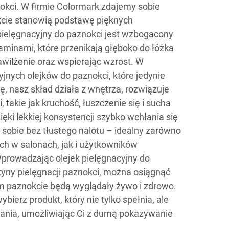
okci. W firmie Colormark zdajemy sobie
cie stanowią podstawę pięknych
ielęgnacyjny do paznokci jest wzbogacony
taminami, które przenikają głęboko do łóżka
wilżenie oraz wspierając wzrost. W
yjnych olejków do paznokci, które jedynie
ę, nasz skład działa z wnętrza, rozwiązuje
takie jak kruchość, łuszczenie się i sucha
ęki lekkiej konsystencji szybko wchłania się
 sobie bez tłustego nalotu – idealny zarówno
ych w salonach, jak i użytkowników
prowadzając olejek pielęgnacyjny do
tyny pielęgnacji paznokci, można osiągnąć
rym paznokcie będą wyglądały żywo i zdrowo.
ybierz produkt, który nie tylko spełnia, ale
ania, umożliwiając Ci z dumą pokazywanie