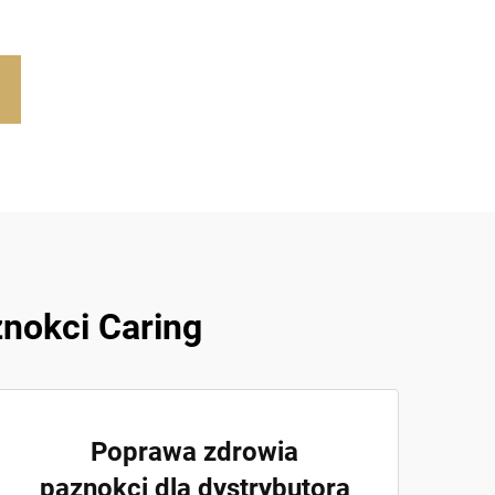
znokci Caring
Poprawa zdrowia
paznokci dla dystrybutora