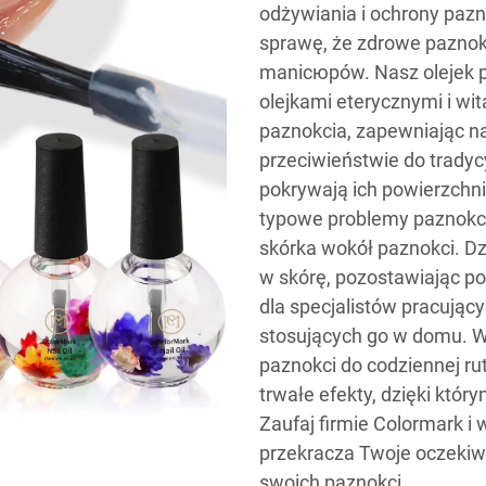
odżywiania i ochrony pazn
sprawę, że zdrowe paznok
manicюрów. Nasz olejek p
olejkami eterycznymi i wi
paznokcia, zapewniając na
przeciwieństwie do tradyc
pokrywają ich powierzchni
typowe problemy paznokci, 
skórka wokół paznokci. Dzi
w skórę, pozostawiając po
dla specjalistów pracując
stosujących go w domu. W
paznokci do codziennej ru
trwałe efekty, dzięki któ
Zaufaj firmie Colormark i w
przekracza Twoje oczekiw
swoich paznokci.