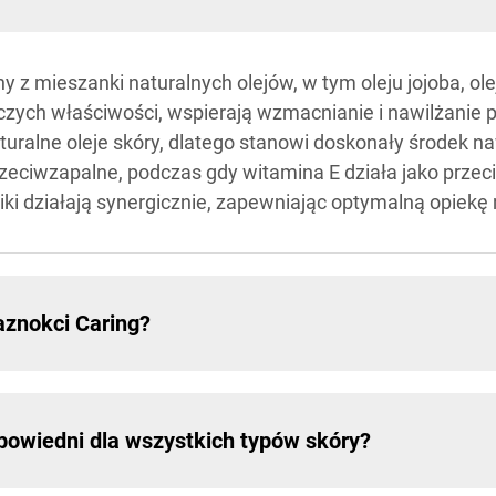
ny z mieszanki naturalnych olejów, w tym oleju jojoba, o
czych właściwości, wspierają wzmacnianie i nawilżanie 
aturalne oleje skóry, dlatego stanowi doskonały środek na
zeciwzapalne, podczas gdy witamina E działa jako przec
ki działają synergicznie, zapewniając optymalną opiekę
aznokci Caring?
dpowiedni dla wszystkich typów skóry?