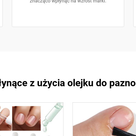
znacząco wpłynąć na wzrost marki.
łynące z użycia olejku do paznok