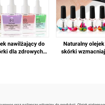
jek nawilżający do
Naturalny olejek
rki dla zdrowych
skórki wzmacnia
paznokci
paznokcie
urowce oraz najlepsze witaminy do produkcji. Olejek pielęgnac