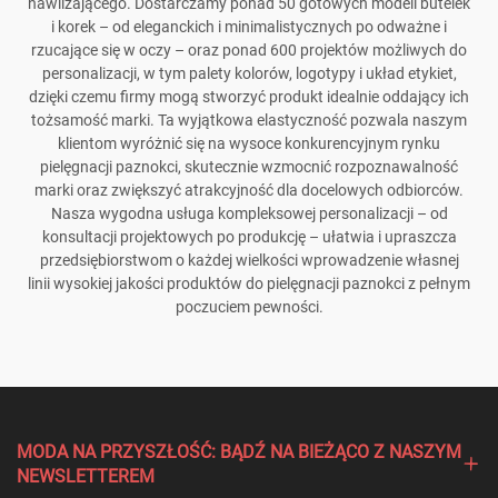
nawilżającego. Dostarczamy ponad 50 gotowych modeli butelek
i korek – od eleganckich i minimalistycznych po odważne i
rzucające się w oczy – oraz ponad 600 projektów możliwych do
personalizacji, w tym palety kolorów, logotypy i układ etykiet,
dzięki czemu firmy mogą stworzyć produkt idealnie oddający ich
tożsamość marki. Ta wyjątkowa elastyczność pozwala naszym
klientom wyróżnić się na wysoce konkurencyjnym rynku
pielęgnacji paznokci, skutecznie wzmocnić rozpoznawalność
marki oraz zwiększyć atrakcyjność dla docelowych odbiorców.
Nasza wygodna usługa kompleksowej personalizacji – od
konsultacji projektowych po produkcję – ułatwia i upraszcza
przedsiębiorstwom o każdej wielkości wprowadzenie własnej
linii wysokiej jakości produktów do pielęgnacji paznokci z pełnym
poczuciem pewności.
MODA NA PRZYSZŁOŚĆ: BĄDŹ NA BIEŻĄCO Z NASZYM
NEWSLETTEREM