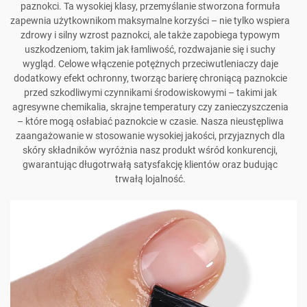
paznokci. Ta wysokiej klasy, przemyślanie stworzona formuła
zapewnia użytkownikom maksymalne korzyści – nie tylko wspiera
zdrowy i silny wzrost paznokci, ale także zapobiega typowym
uszkodzeniom, takim jak łamliwość, rozdwajanie się i suchy
wygląd. Celowe włączenie potężnych przeciwutleniaczy daje
dodatkowy efekt ochronny, tworząc barierę chroniącą paznokcie
przed szkodliwymi czynnikami środowiskowymi – takimi jak
agresywne chemikalia, skrajne temperatury czy zanieczyszczenia
– które mogą osłabiać paznokcie w czasie. Nasza nieustępliwa
zaangażowanie w stosowanie wysokiej jakości, przyjaznych dla
skóry składników wyróżnia nasz produkt wśród konkurencji,
gwarantując długotrwałą satysfakcję klientów oraz budując
trwałą lojalność.