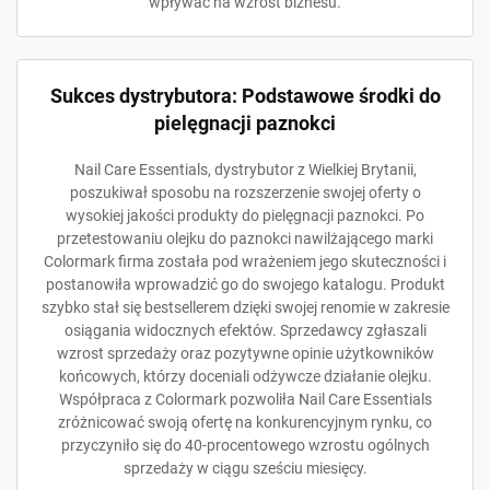
wpływać na wzrost biznesu.
Sukces dystrybutora: Podstawowe środki do
pielęgnacji paznokci
Nail Care Essentials, dystrybutor z Wielkiej Brytanii,
poszukiwał sposobu na rozszerzenie swojej oferty o
wysokiej jakości produkty do pielęgnacji paznokci. Po
przetestowaniu olejku do paznokci nawilżającego marki
Colormark firma została pod wrażeniem jego skuteczności i
postanowiła wprowadzić go do swojego katalogu. Produkt
szybko stał się bestsellerem dzięki swojej renomie w zakresie
osiągania widocznych efektów. Sprzedawcy zgłaszali
wzrost sprzedaży oraz pozytywne opinie użytkowników
końcowych, którzy doceniali odżywcze działanie olejku.
Współpraca z Colormark pozwoliła Nail Care Essentials
zróżnicować swoją ofertę na konkurencyjnym rynku, co
przyczyniło się do 40-procentowego wzrostu ogólnych
sprzedaży w ciągu sześciu miesięcy.