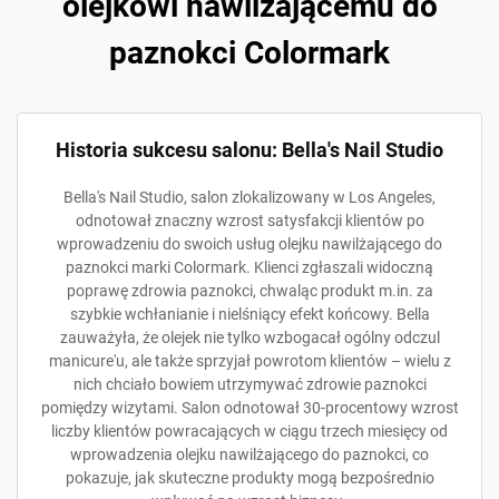
olejkowi nawilżającemu do
paznokci Colormark
Historia sukcesu salonu: Bella's Nail Studio
Bella's Nail Studio, salon zlokalizowany w Los Angeles,
odnotował znaczny wzrost satysfakcji klientów po
wprowadzeniu do swoich usług olejku nawilżającego do
paznokci marki Colormark. Klienci zgłaszali widoczną
poprawę zdrowia paznokci, chwaląc produkt m.in. za
szybkie wchłanianie i nielśniący efekt końcowy. Bella
zauważyła, że olejek nie tylko wzbogacał ogólny odczul
manicure'u, ale także sprzyjał powrotom klientów – wielu z
nich chciało bowiem utrzymywać zdrowie paznokci
pomiędzy wizytami. Salon odnotował 30-procentowy wzrost
liczby klientów powracających w ciągu trzech miesięcy od
wprowadzenia olejku nawilżającego do paznokci, co
pokazuje, jak skuteczne produkty mogą bezpośrednio