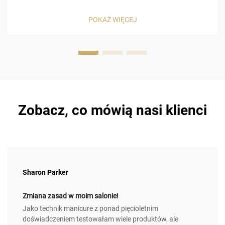
dużej wprawy, materiałów specjalistycznych oraz
szczególnej uwagi na szczegółach, aby paznokcie mogły
POKAŻ WIĘCEJ
zostać odpowiednio ukształtowane. Niektóre z
najważniejszych...
Zobacz, co mówią nasi klienci
Sharon Parker
Zmiana zasad w moim salonie!
Jako technik manicure z ponad pięcioletnim
doświadczeniem testowałam wiele produktów, ale