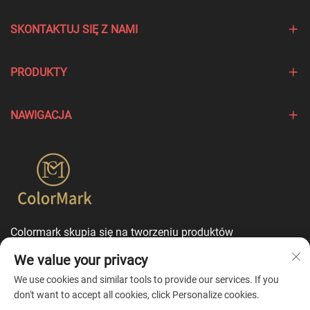
SKONTAKTUJ SIĘ Z NAMI
PRODUKTY
NAWIGACJA
Colormark skupia się na tworzeniu produktów
podkreślających wyjątkowe cechy różnych marek i oferuje
We value your privacy
usługi dostosowania w trybie jednego punktu
kontaktowego.
We use cookies and similar tools to provide our services. If you
don't want to accept all cookies, click Personalize cookies.