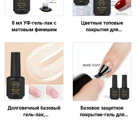
8 мл УФ-гель-лак с
Цветные топовые
матовым финишем
покрытия для
маникюрных салонов
Долговечный базовый
Базовое защитное
гель-лак,
покрытие-гель для
отверждаемый под УФ-
ногтей, простое в
лампой
нанесении