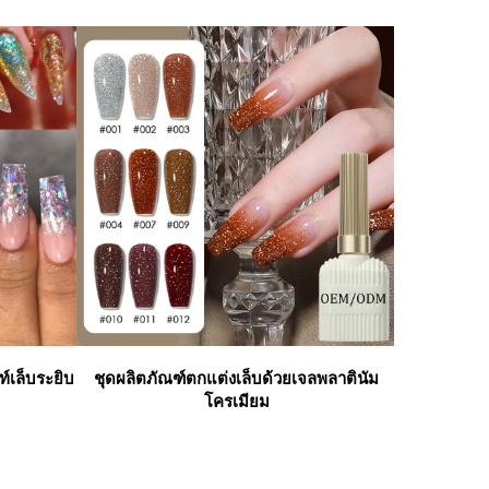
์เล็บระยิบ
ชุดผลิตภัณฑ์ตกแต่งเล็บด้วยเจลพลาตินัม
เจลเคลื
โครเมียม