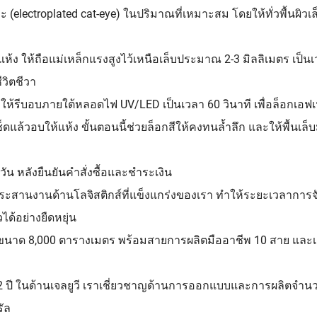
(electroplated cat-eye) ในปริมาณที่เหมาะสม โดยให้ทั่วพื้นผิวเล็
แห้ง ให้ถือแม่เหล็กแรงสูงไว้เหนือเล็บประมาณ 2-3 มิลลิเมตร เป็นเว
ีวิตชีวา
ล้ว ให้รีบอบภายใต้หลอดไฟ UV/LED เป็นเวลา 60 วินาที เพื่อล็อกเอ
็ดแล้วอบให้แห้ง ขั้นตอนนี้ช่วยล็อกสีให้คงทนล้ำลึก และให้พื้นเล
 วัน หลังยืนยันคำสั่งซื้อและชำระเงิน
รประสานงานด้านโลจิสติกส์ที่แข็งแกร่งของเรา ทำให้ระยะเวลาการ
ด้อย่างยืดหยุ่น
ขนาด 8,000 ตารางเมตร พร้อมสายการผลิตมืออาชีพ 10 สาย และเครื่
ี ในด้านเจลยูวี เราเชี่ยวชาญด้านการออกแบบและการผลิตจำนว
ัล