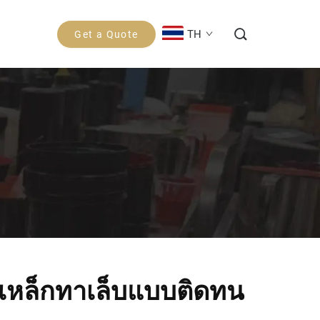
TH
Get a Quote
่เหล็กทาเล็บแบบติดทน