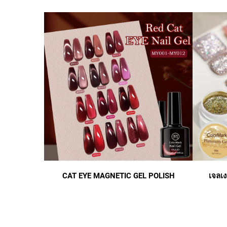
มือนทำที่ร้าน
CAT EYE MAGNETIC GEL POLISH
เจลเง