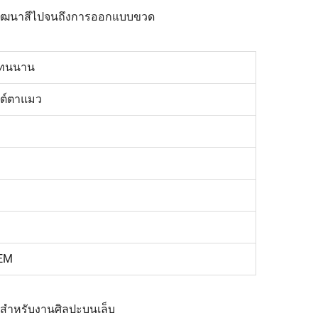
ารพัฒนาสีไปจนถึงการออกแบบขวด
ดทนนาน
กต์ตาแมว
OEM
รงสำหรับงานศิลปะบนเล็บ