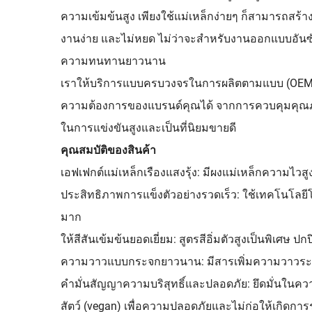
ความเข้มข้นสูง เพียงใช้แม่เหล็กง่ายๆ ก็สามารถสร้างเ
งานง่าย และไม่หยด ไม่ว่าจะสำหรับงานออกแบบอันซั
ความทนทานยาวนาน
เราให้บริการแบบครบวงจรในการผลิตตามแบบ (OEM/O
ความต้องการของแบรนด์คุณได้ จากการควบคุมคุณภาพอ
ในการแข่งขันสูงและเป็นที่นิยมขายดี
คุณสมบัติของสินค้า
เอฟเฟกต์แม่เหล็กเรืองแสงรุ้ง: มีผงแม่เหล็กความไวสู
ประสิทธิภาพการแข็งตัวอย่างรวดเร็ว: ใช้เทคโนโลยีโ
มาก
ให้สีสันเข้มข้นยอดเยี่ยม: สูตรสีอิ่มตัวสูงเป็นพิเศษ
ความวาวแบบกระจกยาวนาน: มีสารเพิ่มความวาวระดั
คำมั่นสัญญาความบริสุทธิ์และปลอดภัย: ยึดมั่นในคว
สัตว์ (vegan) เพื่อความปลอดภัยและไม่ก่อให้เกิดกา