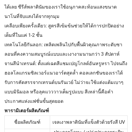
ได้เลย ซีรีส์พลาตินัมของเราใช้อนุภาคสะท้อนแสงขนาด
นาโนที่จับแสงได้จากทุกมุม
เคลือบเพียงครั้งเดียว: สูตรสีเข้มข้นช่วยให้ได้การปกปิดอย่าง
เต็มที่ในแค่ 1-2 ชั้น
เทคโนโลยีกันลอก: เพลิดเพลินไปกับพื้นผิวคุณภาพระดับซา
ลอนที่คงความสมบูรณ์แบบและเงางามนานกว่า 3 สัปดาห์
จานสีนำเทรนด์:
ตั้งแต่เฉดสีแชมเปญโกลด์อันหรูหรา ไปจนถึง
ฮอลโลแกรมซิลเวอร์แนวอาร์ตสุดล้ำ คอลเลกชันของเราได้
รับการคัดสรรจากเทรนด์บนรันเวย์ ไม่ว่าจะใช้แต่งแต้มเบาๆ
แบบมินิมอล หรือลุคแวววาวเต็มรูปแบบ สีเหล่านี้คือคำ
ประกาศแห่งแฟชั่นขั้นสุดยอด
พารามิเตอร์ผลิตภัณฑ์
ชื่อผลิตภัณฑ์
เจลเงาพลาตินัมที่แข็งตัวด้วยรังสี UV