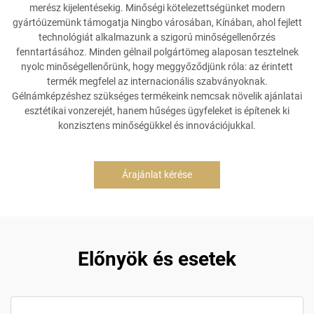
merész kijelentésekig. Minőségi kötelezettségünket modern
gyártóüzemünk támogatja Ningbo városában, Kínában, ahol fejlett
technológiát alkalmazunk a szigorú minőségellenőrzés
fenntartásához. Minden gélnail polgártömeg alaposan tesztelnek
nyolc minőségellenőrünk, hogy meggyőződjünk róla: az érintett
termék megfelel az internacionális szabványoknak.
Gélnámképzéshez szükséges termékeink nemcsak növelik ajánlatai
esztétikai vonzerejét, hanem hűséges ügyfeleket is építenek ki
konzisztens minőségükkel és innovációjukkal.
Árajánlat kérése
Előnyök és esetek