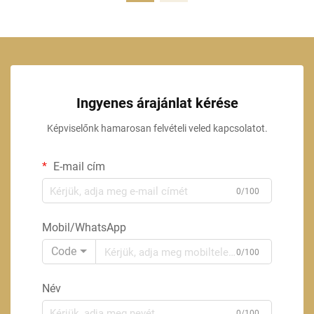
Ingyenes árajánlat kérése
Képviselőnk hamarosan felvételi veled kapcsolatot.
E-mail cím
0/100
Mobil/WhatsApp
Code
0/100
Név
0/100