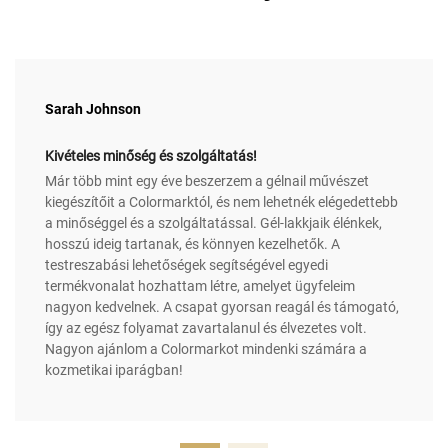
Sarah Johnson
Kivételes minőség és szolgáltatás!
Már több mint egy éve beszerzem a gélnail művészet
kiegészítőit a Colormarktól, és nem lehetnék elégedettebb
a minőséggel és a szolgáltatással. Gél-lakkjaik élénkek,
hosszú ideig tartanak, és könnyen kezelhetők. A
testreszabási lehetőségek segítségével egyedi
termékvonalat hozhattam létre, amelyet ügyfeleim
nagyon kedvelnek. A csapat gyorsan reagál és támogató,
így az egész folyamat zavartalanul és élvezetes volt.
Nagyon ajánlom a Colormarkot mindenki számára a
kozmetikai iparágban!