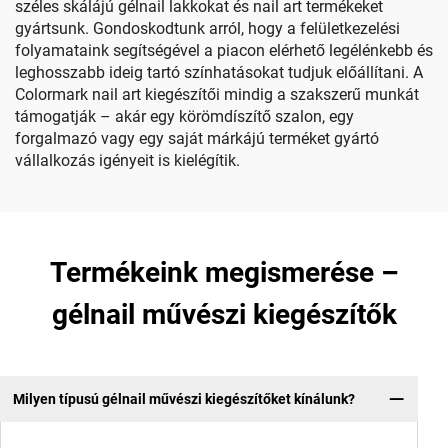
széles skálájú gélnail lakkokat és nail art termékeket
gyártsunk. Gondoskodtunk arról, hogy a felületkezelési
folyamataink segítségével a piacon elérhető legélénkebb és
leghosszabb ideig tartó színhatásokat tudjuk előállítani. A
Colormark nail art kiegészítői mindig a szakszerű munkát
támogatják – akár egy körömdíszítő szalon, egy
forgalmazó vagy egy saját márkájú terméket gyártó
vállalkozás igényeit is kielégítik.
Termékeink megismerése –
gélnail művészi kiegészítők
Milyen típusú gélnail művészi kiegészítőket kínálunk?