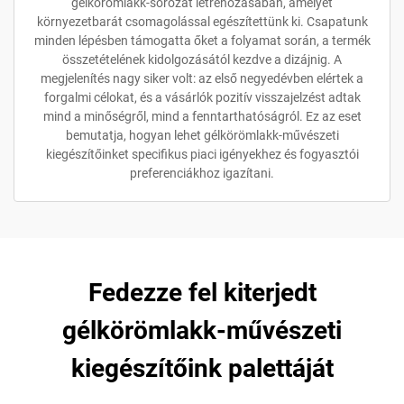
gélkörömlakk-sorozat létrehozásában, amelyet
környezetbarát csomagolással egészítettünk ki. Csapatunk
minden lépésben támogatta őket a folyamat során, a termék
összetételének kidolgozásától kezdve a dizájnig. A
megjelenítés nagy siker volt: az első negyedévben elértek a
forgalmi célokat, és a vásárlók pozitív visszajelzést adtak
mind a minőségről, mind a fenntarthatóságról. Ez az eset
bemutatja, hogyan lehet gélkörömlakk-művészeti
kiegészítőinket specifikus piaci igényekhez és fogyasztói
preferenciákhoz igazítani.
Fedezze fel kiterjedt
gélkörömlakk-művészeti
kiegészítőink palettáját