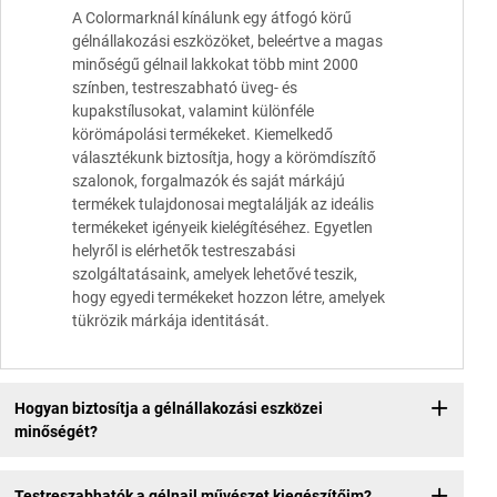
A Colormarknál kínálunk egy átfogó körű
gélnállakozási eszközöket, beleértve a magas
minőségű gélnail lakkokat több mint 2000
színben, testreszabható üveg- és
kupakstílusokat, valamint különféle
körömápolási termékeket. Kiemelkedő
választékunk biztosítja, hogy a körömdíszítő
szalonok, forgalmazók és saját márkájú
termékek tulajdonosai megtalálják az ideális
termékeket igényeik kielégítéséhez. Egyetlen
helyről is elérhetők testreszabási
szolgáltatásaink, amelyek lehetővé teszik,
hogy egyedi termékeket hozzon létre, amelyek
tükrözik márkája identitását.
Hogyan biztosítja a gélnállakozási eszközei
minőségét?
Testreszabhatók a gélnail művészet kiegészítőim?