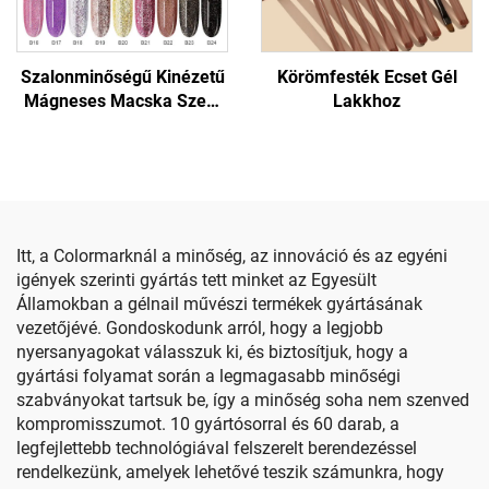
Szalonminőségű Kinézetű
Körömfesték Ecset Gél
Mágneses Macska Szem
Lakkhoz
Gél Lakk
Itt, a Colormarknál a minőség, az innováció és az egyéni
igények szerinti gyártás tett minket az Egyesült
Államokban a gélnail művészi termékek gyártásának
vezetőjévé. Gondoskodunk arról, hogy a legjobb
nyersanyagokat válasszuk ki, és biztosítjuk, hogy a
gyártási folyamat során a legmagasabb minőségi
szabványokat tartsuk be, így a minőség soha nem szenved
kompromisszumot. 10 gyártósorral és 60 darab, a
legfejlettebb technológiával felszerelt berendezéssel
rendelkezünk, amelyek lehetővé teszik számunkra, hogy