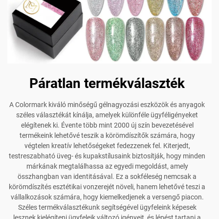
Páratlan termékválaszték
A Colormark kiváló minőségű gélnagyozási eszközök és anyagok
széles választékát kínálja, amelyek különféle ügyféligényeket
elégítenek ki. Évente több mint 2000 új szín bevezetésével
termékeink lehetővé teszik a körömdíszítők számára, hogy
végtelen kreatív lehetőségeket fedezzenek fel. Kiterjedt,
testreszabható üveg- és kupakstílusaink biztosítják, hogy minden
márkának megtalálhassa az egyedi megoldást, amely
összhangban van identitásával. Ez a sokféleség nemcsak a
körömdíszítés esztétikai vonzerejét növeli, hanem lehetővé teszi a
vállalkozások számára, hogy kiemelkedjenek a versengő piacon.
Széles termékválasztékunk segítségével ügyfeleink képesek
lesznek kielégíteni ügyfeleik változó igényeit, és lépést tartani a