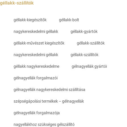
géllakk-szállítók
géllakk-kiegészítők
géllakk-bolt
nagykereskedelmi géllakk
géllakk-gyártók
géllakk-művészet kiegészítők
géllakk-szállítók
nagykereskedelmi géllakk
géllakk-szállítók
géllakk nagykereskedelme
gélnagyellák gyártói
gélnagyellák forgalmazói
gélnagyellák nagykereskedelmi szállítása
szépségápolási termékek – gélnagyellák
gélnagyellák forgalmazója
nagyellákhoz szükséges gélszállító