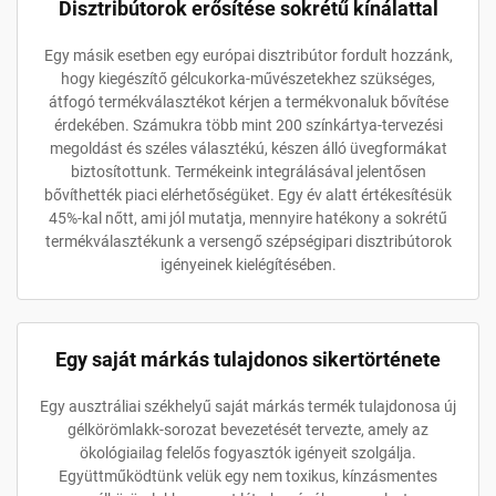
Disztribútorok erősítése sokrétű kínálattal
Egy másik esetben egy európai disztribútor fordult hozzánk,
hogy kiegészítő gélcukorka-művészetekhez szükséges,
átfogó termékválasztékot kérjen a termékvonaluk bővítése
érdekében. Számukra több mint 200 színkártya-tervezési
megoldást és széles választékú, készen álló üvegformákat
biztosítottunk. Termékeink integrálásával jelentősen
bővíthették piaci elérhetőségüket. Egy év alatt értékesítésük
45%-kal nőtt, ami jól mutatja, mennyire hatékony a sokrétű
termékválasztékunk a versengő szépségipari disztribútorok
igényeinek kielégítésében.
Egy saját márkás tulajdonos sikertörténete
Egy ausztráliai székhelyű saját márkás termék tulajdonosa új
gélkörömlakk-sorozat bevezetését tervezte, amely az
ökológiailag felelős fogyasztók igényeit szolgálja.
Együttműködtünk velük egy nem toxikus, kínzásmentes