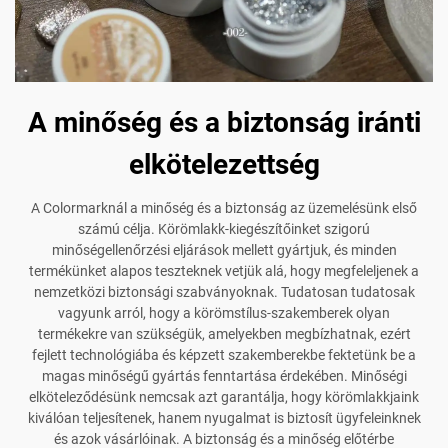
A minőség és a biztonság iránti
elkötelezettség
A Colormarknál a minőség és a biztonság az üzemelésünk első
számú célja. Körömlakk-kiegészítőinket szigorú
minőségellenőrzési eljárások mellett gyártjuk, és minden
termékünket alapos teszteknek vetjük alá, hogy megfeleljenek a
nemzetközi biztonsági szabványoknak. Tudatosan tudatosak
vagyunk arról, hogy a körömstílus-szakemberek olyan
termékekre van szükségük, amelyekben megbízhatnak, ezért
fejlett technológiába és képzett szakemberekbe fektetünk be a
magas minőségű gyártás fenntartása érdekében. Minőségi
elköteleződésünk nemcsak azt garantálja, hogy körömlakkjaink
kiválóan teljesítenek, hanem nyugalmat is biztosít ügyfeleinknek
és azok vásárlóinak. A biztonság és a minőség előtérbe