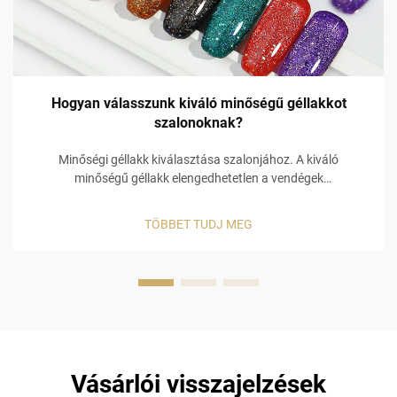
Hogyan válasszunk kiváló minőségű géllakkot
szalonoknak?
Minőségi géllakk kiválasztása szalonjához. A kiváló
minőségű géllakk elengedhetetlen a vendégek
elégedettségéhez és ismételt látogatásukhoz. A vendégek
azt várják, hogy manikűrjük hosszú ideig tartson, és ha a
TÖBBET TUDJ MEG
körmük három nappal a kezelés után lepattan, az nem biztos,
hogy visszahozza őket...
Vásárlói visszajelzések