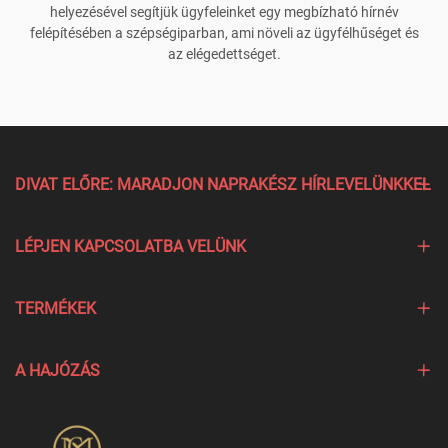
helyezésével segítjük ügyfeleinket egy megbízható hírnév
felépítésében a szépségiparban, ami növeli az ügyfélhűséget és
az elégedettséget.
DIVAT ELŐRE: MARADJON NAPRAKÉSZ HÍRLEVELÜNKKEL
LÉPJEN KAPCSOLATBA VELÜNK
TERMÉKEK
A HAJÓZÁS