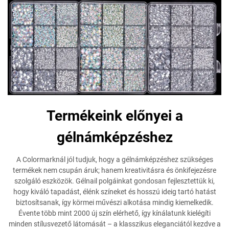
Termékeink előnyei a
gélnámképzéshez
A Colormarknál jól tudjuk, hogy a gélnámképzéshez szükséges
termékek nem csupán áruk; hanem kreativitásra és önkifejezésre
szolgáló eszközök. Gélnail polgáinkat gondosan fejlesztettük ki,
hogy kiváló tapadást, élénk színeket és hosszú ideig tartó hatást
biztosítsanak, így körmei művészi alkotása mindig kiemelkedik.
Évente több mint 2000 új szín elérhető, így kínálatunk kielégíti
minden stílusvezető látomását – a klasszikus eleganciától kezdve a