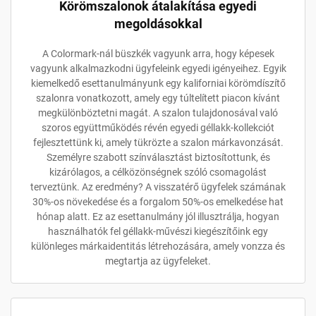
Körömszalonok átalakítása egyedi
megoldásokkal
A Colormark-nál büszkék vagyunk arra, hogy képesek
vagyunk alkalmazkodni ügyfeleink egyedi igényeihez. Egyik
kiemelkedő esettanulmányunk egy kaliforniai körömdíszítő
szalonra vonatkozott, amely egy túltelített piacon kívánt
megkülönböztetni magát. A szalon tulajdonosával való
szoros együttműködés révén egyedi géllakk-kollekciót
fejlesztettünk ki, amely tükrözte a szalon márkavonzását.
Személyre szabott színválasztást biztosítottunk, és
kizárólagos, a célközönségnek szóló csomagolást
terveztünk. Az eredmény? A visszatérő ügyfelek számának
30%-os növekedése és a forgalom 50%-os emelkedése hat
hónap alatt. Ez az esettanulmány jól illusztrálja, hogyan
használhatók fel géllakk-művészi kiegészítőink egy
különleges márkaidentitás létrehozására, amely vonzza és
megtartja az ügyfeleket.