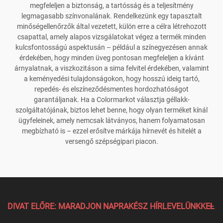
megfeleljen a biztonság, a tartósság és a teljesítmény
legmagasabb színvonalának. Rendelkezünk egy tapasztalt
minőségellenőrzők által vezetett, külön erre a célra létrehozott
csapattal, amely alapos vizsgálatokat végez a termék minden
kulcsfontosságú aspektusán – például a színegyezésen annak
érdekében, hogy minden üveg pontosan megfeleljen a kívánt
árnyalatnak, a viszkozitáson a sima felvitel érdekében, valamint
a keményedési tulajdonságokon, hogy hosszú ideig tartó,
repedés- és elszíneződésmentes hordozhatóságot
garantáljanak. Ha a Colormarkot választja géllakk-
szolgáltatójának, biztos lehet benne, hogy olyan terméket kínál
ügyfeleinek, amely nemcsak látványos, hanem folyamatosan
megbízható is – ezzel erősítve márkája hírnevét és hitelét a
versengő szépségipari piacon.
DIVAT ELŐRE: MARADJON NAPRAKÉSZ HÍRLEVELÜNKKEL