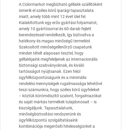
A Colormarkot megbízható géllakk-szállítóként
ismerik el széles körű iparági tapasztalata
miatt, amely több mint 12 évet ölel fel.
Kialakítottunk egy erős gyártási folyamatot,
amely 10 gyártósorral és 60 darab fejlett
berendezéssel rendelkezik, így biztosítva a
hatékony és magas minőségű termelést.
Szakosított minőségellenőrző csapatunk
minden tételt alaposan tesztel, hogy
géllakkjaink megfeleljenek az internacionális
biztonsági szabványoknak, és kiváló
tartósságot nyújtsanak. Ezen felül
ügyfélközpontúságunk és a minimális
rendelési mennyiségek rugalmassága lehetővé
teszi számunkra, hogy széles körű ügyfeleket
– köztük körömdíszítő szalont, forgalmazókat
és saját márkás termékek tulajdonosait – is
kiszolgáljunk. Tapasztalatunk,
minőségbiztosítási rendszerünk és
ügyfélközpontú szolgáltatásaink
kombinációja megerősíti hitelességünket a