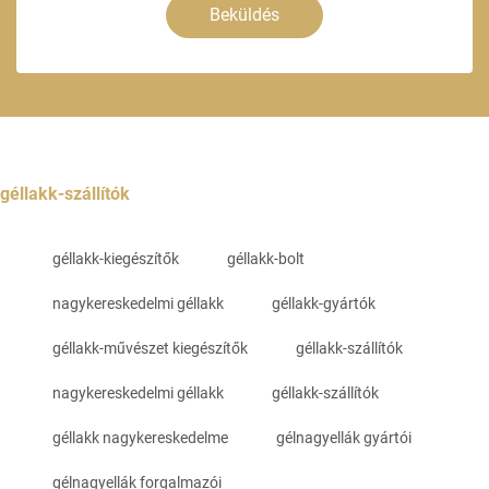
Beküldés
géllakk-szállítók
géllakk-kiegészítők
géllakk-bolt
nagykereskedelmi géllakk
géllakk-gyártók
géllakk-művészet kiegészítők
géllakk-szállítók
nagykereskedelmi géllakk
géllakk-szállítók
géllakk nagykereskedelme
gélnagyellák gyártói
gélnagyellák forgalmazói