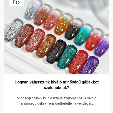
Feb
Hogyan válasszunk kiváló minőségű géllakkot
szalonoknak?
Minőségi géllakk kiválasztása szalonjához. A kiváló
minőségű géllakk elengedhetetlen a vendégek
elégedettségéhez és ismételt látogatásukhoz. A vendégek