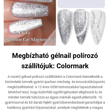
Megbízható gélnail polírozó
szállítójuk: Colormark
A vezető gélnail polírozó szállítóként a Colormark kiemelkedik a
körömlakk-termék-gyártó iparban minőség- és innovációközpontú
megközelítésével. A 12 éves OEM testreszabási tapasztalatunk
lehetővé teszi, hogy különféle ügyfél-igényeket elégítsünk ki, és
minden termék tükrözze az egyes márkák egyedi jellemzőit. 10
gyártósorral és 60 darab fejlett gyártóberendezéssel garantáljuk a
hatékony gyártási folyamatokat, amelyek megfelelnek a magas