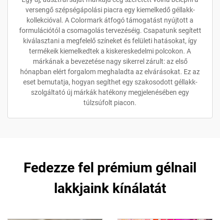
versengő szépségápolási piacra egy kiemelkedő géllakk-
kollekcióval. A Colormark átfogó támogatást nyújtott a
formulációtól a csomagolás tervezéséig. Csapatunk segített
kiválasztani a megfelelő színeket és felületi hatásokat, így
termékeik kiemelkedtek a kiskereskedelmi polcokon. A
márkának a bevezetése nagy sikerrel zárult: az első
hónapban elért forgalom meghaladta az elvárásokat. Ez az
eset bemutatja, hogyan segíthet egy szakosodott géllakk-
szolgáltató új márkák hatékony megjelenésében egy
túlzsúfolt piacon.
Fedezze fel prémium gélnail
lakkjaink kínálatát