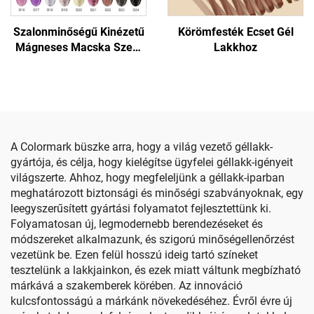
Szalonminőségű Kinézetű
Körömfesték Ecset Gél
Mágneses Macska Szem
Lakkhoz
Gél Lakk
A Colormark büszke arra, hogy a világ vezető géllakk-
gyártója, és célja, hogy kielégítse ügyfelei géllakk-igényeit
világszerte. Ahhoz, hogy megfeleljünk a géllakk-iparban
meghatározott biztonsági és minőségi szabványoknak, egy
leegyszerűsített gyártási folyamatot fejlesztettünk ki.
Folyamatosan új, legmodernebb berendezéseket és
módszereket alkalmazunk, és szigorú minőségellenőrzést
vezetünk be. Ezen felül hosszú ideig tartó színeket
tesztelünk a lakkjainkon, és ezek miatt váltunk megbízható
márkává a szakemberek körében. Az innováció
kulcsfontosságú a márkánk növekedéséhez. Évről évre új