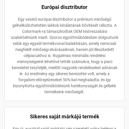
Európai disztributor
Egy vezető európai disztribútor a prémium minőségű
gélnélkülözhetetlen lakkok kínálatának bővítését célozta. A
Colormark-ra támaszkodtak OEM testreszabási
szakértelmünk miatt. Szoros együttműködésben dolgoztunk
velük egy egyedi termékvonal kialakításán, amely nemcsak
megfelelt minőségi elvárásaiknak, hanem jól illeszkedett
célpiacukhoz is. Rugalmas minimális rendelési
mennyiségeink lehetővé tették számukra, hogy a piaci
keresletet teszteljék, mielőtt nagyobb rendeléseket adnának
le. Az eredmény egy sikeres bevezetés volt, amely a
forgalom-előrejelzéseket 50%-kal meghaladta, és így
bizonyította együttműködésünk hatékonyságát és géllakk
termékeink minőségét.
Sikeres saját márkájú termék
Egy új, ausztrál saját márkájú cég szeretett volna belépni a