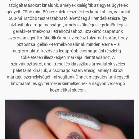
szolgáltatásokat kínálunk, amelyek kielégítik az egyes ügyfelek
igényeit. Több mint 50 készülék-készüléki és kupakstílus, valamint
600-nál is több testreszabható lehetőség áll rendelkezésre, így
biztosítjuk a rugalmasságot, amely szükséges egy különleges
géllakk-termékvonal létrehozásához. Szakértő csapatunk
szorosan együttműködik Önnel az egész folyamat során, hogy
biztosítsa: géllakk-termékvonalának minden eleme – a
magformulától kezdve a legapróbb csomagolási részletig –
tökéletesen illeszkedjen márkája identitásához. A
színválasztástól, ahol trendi és klasszikus árnyalatok széles
palettáját kínáljuk, a csomagolástervezésig, amely tükrözi
márkája személyiségét, mi segítünk Önnek megvalósítani egyedi
látomását, és így termékei kiemelkednek a nagyon versengő
kozmetikai piacon.