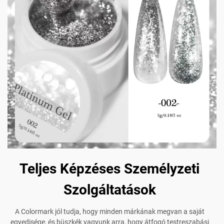
Teljes Képzéses Személyzeti
Szolgáltatások
A Colormark jól tudja, hogy minden márkának megvan a saját
egyedisége, és büszkék vagyunk arra, hogy átfogó testreszabási