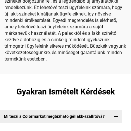
színeket dolgozunk fel, és a legtrendibb új árnyalatokkal
rendelkezünk. Ez lehetővé teszi ügyfeleink számára, hogy
új lakk-színeket kínáljanak ügyfeleiknek, így növelve
mindenki értékesítését. Egyedi megrendelés is elérhető,
amely lehetővé teszi ügyfeleink számára a saját
márkanevük használatát. A palacktól és a lakk színétől
kezdve a dobozig és a címkeig mindent igyekszünk
támogatni ügyfeleink sikeres működését. Büszkék vagyunk
következetességünkre, és minőséget garantálunk minden
termékünk esetében.
Gyakran Ismételt Kérdések
Mi teszi a Colormarkot megbízható géllakk-szállítóvá?