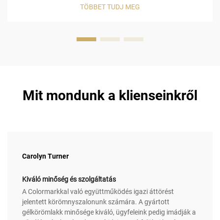
azt várják, hogy manikűrjük hosszú ideig tartson, és ha a
TÖBBET TUDJ MEG
körmük három nappal a kezelés után lepattan, az nem biztos,
hogy visszahozza őket...
Mit mondunk a klienseinkről
Carolyn Turner
Kiváló minőség és szolgáltatás
A Colormarkkal való együttműködés igazi áttörést
jelentett körömnyszalonunk számára. A gyártott
gélkörömlakk minősége kiváló, ügyfeleink pedig imádják a