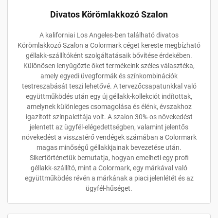
Divatos Körömlakkozó Szalon
A kaliforniai Los Angeles-ben található divatos
Körömlakkozó Szalon a Colormark céget kereste megbízható
géllakk-szállítóként szolgáltatásaik bővítése érdekében.
Különösen lenyűgözte őket termékeink széles választéka,
amely egyedi üvegformák és színkombinációk
testreszabását teszi lehetővé. A tervezőcsapatunkkal való
együttműködés után egy új géllakk-kollekciót indítottak,
amelynek különleges csomagolása és élénk, évszakhoz
igazított színpalettája volt. A szalon 30%-os növekedést
jelentett az ügyfél-elégedettségben, valamint jelentős
növekedést a visszatérő vendégek számában a Colormark
magas minőségű géllakkjainak bevezetése után.
Sikertörténetük bemutatja, hogyan emelheti egy profi
géllakk-szállító, mint a Colormark, egy márkával való
együttműködés révén a márkának a piaci jelenlétét és az
ügyfél-hűséget.