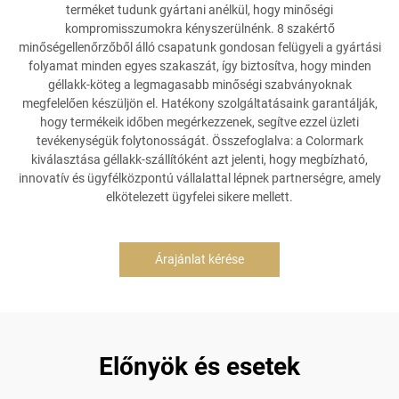
terméket tudunk gyártani anélkül, hogy minőségi
kompromisszumokra kényszerülnénk. 8 szakértő
minőségellenőrzőből álló csapatunk gondosan felügyeli a gyártási
folyamat minden egyes szakaszát, így biztosítva, hogy minden
géllakk-köteg a legmagasabb minőségi szabványoknak
megfelelően készüljön el. Hatékony szolgáltatásaink garantálják,
hogy termékeik időben megérkezzenek, segítve ezzel üzleti
tevékenységük folytonosságát. Összefoglalva: a Colormark
kiválasztása géllakk-szállítóként azt jelenti, hogy megbízható,
innovatív és ügyfélközpontú vállalattal lépnek partnerségre, amely
elkötelezett ügyfelei sikere mellett.
Árajánlat kérése
Előnyök és esetek