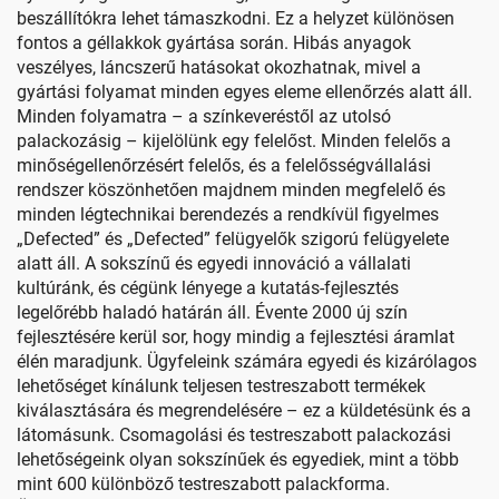
beszállítókra lehet támaszkodni. Ez a helyzet különösen
fontos a géllakkok gyártása során. Hibás anyagok
veszélyes, láncszerű hatásokat okozhatnak, mivel a
gyártási folyamat minden egyes eleme ellenőrzés alatt áll.
Minden folyamatra – a színkeveréstől az utolsó
palackozásig – kijelölünk egy felelőst. Minden felelős a
minőségellenőrzésért felelős, és a felelősségvállalási
rendszer köszönhetően majdnem minden megfelelő és
minden légtechnikai berendezés a rendkívül figyelmes
„Defected” és „Defected” felügyelők szigorú felügyelete
alatt áll. A sokszínű és egyedi innováció a vállalati
kultúránk, és cégünk lényege a kutatás-fejlesztés
legelőrébb haladó határán áll. Évente 2000 új szín
fejlesztésére kerül sor, hogy mindig a fejlesztési áramlat
élén maradjunk. Ügyfeleink számára egyedi és kizárólagos
lehetőséget kínálunk teljesen testreszabott termékek
kiválasztására és megrendelésére – ez a küldetésünk és a
látomásunk. Csomagolási és testreszabott palackozási
lehetőségeink olyan sokszínűek és egyediek, mint a több
mint 600 különböző testreszabott palackforma.