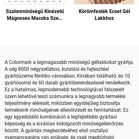
Szalonminőségű Kinézetű
Körömfesték Ecset Gél
Mágneses Macska Szem
Lakkhoz
Gél Lakk
A Colormark a legmagasabb minőségű géllakkokat gyártja.
A cég 8000 négyzetlábos, kutatási és fejlesztési
gyártóüzeme Ninhbo városában, Kínában található, és 10
gyártósorral és 60 darab gyártóberendezéssel rendelkezik.
Ez a hatalmas, legmodernebb technológiával felszerelt
üzem lehetővé teszi számunkra a legnagyobb termelési
teljesítmény elérését, miközben egyidejűleg biztosítja
termékeink minőségének ellenőrzését és fenntartását. Ez
egy egyedülálló kombináció a legfejlettebb gyártási
képesség és a kiválóan kidolgozott minőségellenőrzés
között. A gyártás megkezdéséhez első osztályú
nyersanyagokra van szükség, és csak megbízható