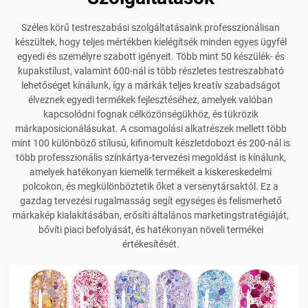
Széles körű testreszabási szolgáltatásaink professzionálisan
készültek, hogy teljes mértékben kielégítsék minden egyes ügyfél
egyedi és személyre szabott igényeit. Több mint 50 készülék- és
kupakstílust, valamint 600-nál is több részletes testreszabható
lehetőséget kínálunk, így a márkák teljes kreatív szabadságot
élveznek egyedi termékek fejlesztéséhez, amelyek valóban
kapcsolódni fognak célközönségükhöz, és tükrözik
márkaposicionálásukat. A csomagolási alkatrészek mellett több
mint 100 különböző stílusú, kifinomult készletdobozt és 200-nál is
több professzionális színkártya-tervezési megoldást is kínálunk,
amelyek hatékonyan kiemelik termékeit a kiskereskedelmi
polcokon, és megkülönböztetik őket a versenytársaktól. Ez a
gazdag tervezési rugalmasság segít egységes és felismerhető
márkakép kialakításában, erősíti általános marketingstratégiáját,
bővíti piaci befolyását, és hatékonyan növeli termékei
értékesítését.