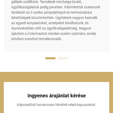
géllakk-szállítónk. Termékeik minősége kiváló,
ügyfélszolgálatuk pedig páratlan. Kibővítettük szalonunk
kínálatát az ő széles színpalettájuk és testreszabási
lehetőségeik köszönhetően. Ügyfeleink nagyon kedvelik
az egyedi árnyalatokat, amelyeket kínálhatunk, és
észrevehetően nőtt az ügyfél-elégedettség. Nagyon
ajánlom a Colormarkot minden szalon számára, amely
bővíteni szeretné termékvonalát.
Ingyenes árajánlat kérése
Képviselőnk hamarosan felvételi veled kapcsolatot.