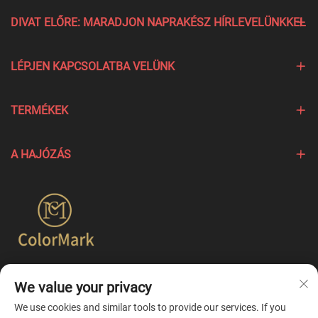
DIVAT ELŐRE: MARADJON NAPRAKÉSZ HÍRLEVELÜNKKEL
LÉPJEN KAPCSOLATBA VELÜNK
TERMÉKEK
A HAJÓZÁS
A Colormark a különböző márkák egyedi jellemzőit kiemelő
We value your privacy
termékek létrehozására összpontosít, és egyszerűbb
egyesített testreszabási szolgáltatásokat kínál.
We use cookies and similar tools to provide our services. If you