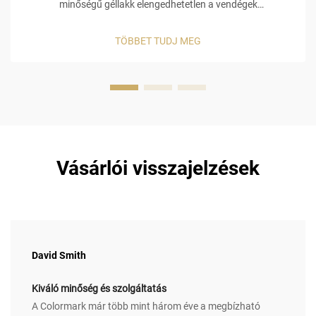
minőségű géllakk elengedhetetlen a vendégek
elégedettségéhez és ismételt látogatásukhoz. A vendégek
azt várják, hogy manikűrjük hosszú ideig tartson, és ha a
TÖBBET TUDJ MEG
körmük három nappal a kezelés után lepattan, az nem biztos,
hogy visszahozza őket...
Vásárlói visszajelzések
David Smith
Kiváló minőség és szolgáltatás
A Colormark már több mint három éve a megbízható