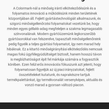
A Colormark-nál a minőség iránti elköteleződésünk és a
folyamatos innováció a működésünk minden területének
központjában áll. Fejlett gyártástechnológiát alkalmazunk, és
szigorú minőségellenőrzési folyamatokat vezetünk be, hogy
minden egyes géllakk-adag megfeleljen a szakma legmagasabb
színvonalának. Modern gyártóüzemünk legkorszerűbb
gyártósorokkal van felszerelve, tapasztalt minőségellenőreink
pedig figyelik a teljes gyártási folyamatot, így nem marad hely
hibáknak. Ez a kitartó minőségirányítási elköteleződés nemcsak
magas fokú ügyfélegyüdültséget biztosít, hanem hosszú távon
is megbízhatóságot épít fel márkája számára a fogyasztók
körében. Ezen felül erős innovációs fókuszunk azt jelenti, hogy
folyamatosan figyeljük az új piaci irányzatokat, fejlett
összetételeket kutatunk, és naprakészre tartjuk
termékpalettánkat, így termékvonalát versenyképes, aktuális és
vonzó marad a gyorsan változó piacon.