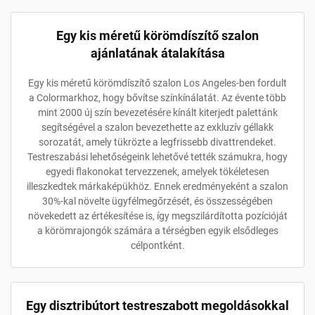
Egy kis méretű körömdíszítő szalon
ajánlatának átalakítása
Egy kis méretű körömdíszítő szalon Los Angeles-ben fordult
a Colormarkhoz, hogy bővítse színkínálatát. Az évente több
mint 2000 új szín bevezetésére kínált kiterjedt palettánk
segítségével a szalon bevezethette az exkluzív géllakk
sorozatát, amely tükrözte a legfrissebb divattrendeket.
Testreszabási lehetőségeink lehetővé tették számukra, hogy
egyedi flakonokat tervezzenek, amelyek tökéletesen
illeszkedtek márkaképükhöz. Ennek eredményeként a szalon
30%-kal növelte ügyfélmegőrzését, és összességében
növekedett az értékesítése is, így megszilárdította pozícióját
a körömrajongók számára a térségben egyik elsődleges
célpontként.
Egy disztribútort testreszabott megoldásokkal