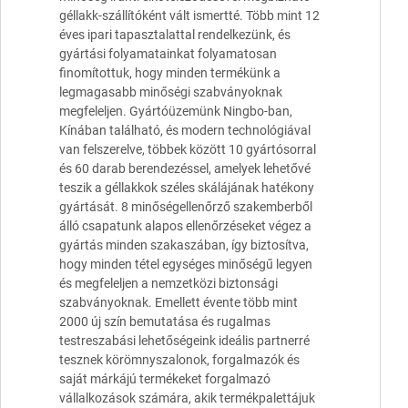
géllakk-szállítóként vált ismertté. Több mint 12
éves ipari tapasztalattal rendelkezünk, és
gyártási folyamatainkat folyamatosan
finomítottuk, hogy minden termékünk a
legmagasabb minőségi szabványoknak
megfeleljen. Gyártóüzemünk Ningbo-ban,
Kínában található, és modern technológiával
van felszerelve, többek között 10 gyártósorral
és 60 darab berendezéssel, amelyek lehetővé
teszik a géllakkok széles skálájának hatékony
gyártását. 8 minőségellenőrző szakemberből
álló csapatunk alapos ellenőrzéseket végez a
gyártás minden szakaszában, így biztosítva,
hogy minden tétel egységes minőségű legyen
és megfeleljen a nemzetközi biztonsági
szabványoknak. Emellett évente több mint
2000 új szín bemutatása és rugalmas
testreszabási lehetőségeink ideális partnerré
tesznek körömnyszalonok, forgalmazók és
saját márkájú termékeket forgalmazó
vállalkozások számára, akik termékpalettájuk