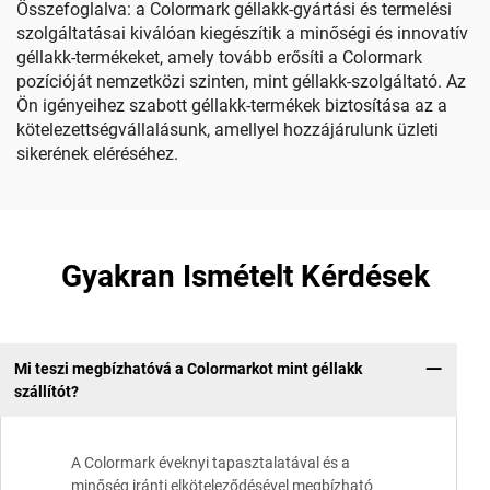
Összefoglalva: a Colormark géllakk-gyártási és termelési
szolgáltatásai kiválóan kiegészítik a minőségi és innovatív
géllakk-termékeket, amely tovább erősíti a Colormark
pozícióját nemzetközi szinten, mint géllakk-szolgáltató. Az
Ön igényeihez szabott géllakk-termékek biztosítása az a
kötelezettségvállalásunk, amellyel hozzájárulunk üzleti
sikerének eléréséhez.
Gyakran Ismételt Kérdések
Mi teszi megbízhatóvá a Colormarkot mint géllakk
szállítót?
A Colormark éveknyi tapasztalatával és a
minőség iránti elköteleződésével megbízható