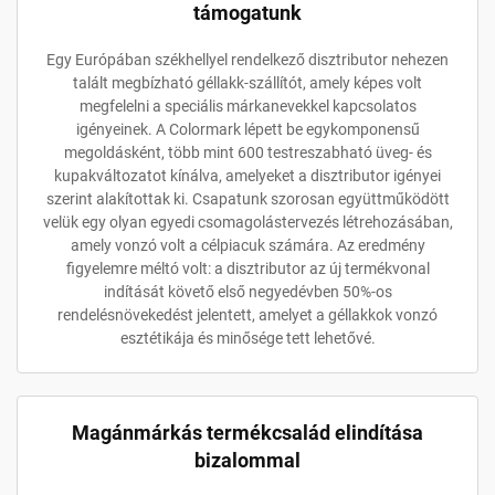
támogatunk
Egy Európában székhellyel rendelkező disztributor nehezen
talált megbízható géllakk-szállítót, amely képes volt
megfelelni a speciális márkanevekkel kapcsolatos
igényeinek. A Colormark lépett be egykomponensű
megoldásként, több mint 600 testreszabható üveg- és
kupakváltozatot kínálva, amelyeket a disztributor igényei
szerint alakítottak ki. Csapatunk szorosan együttműködött
velük egy olyan egyedi csomagolástervezés létrehozásában,
amely vonzó volt a célpiacuk számára. Az eredmény
figyelemre méltó volt: a disztributor az új termékvonal
indítását követő első negyedévben 50%-os
rendelésnövekedést jelentett, amelyet a géllakkok vonzó
esztétikája és minősége tett lehetővé.
Magánmárkás termékcsalád elindítása
bizalommal