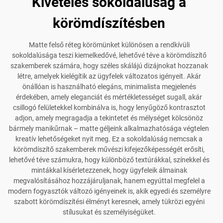
Kivételes sokoldalúság a
körömdíszítésben
Matte felső réteg körömünket különösen a rendkívüli
sokoldalúsága teszi kiemelkedővé, lehetővé téve a körömdíszítő
szakemberek számára, hogy széles skálájú dizájnokat hozzanak
létre, amelyek kielégítik az ügyfelek változatos igényeit. Akár
önállóan is használható elegáns, minimalista megjelenés
érdekében, amely eleganciát és mértékletességet sugall, akár
csillogó felületekkel kombinálva is, hogy lenyűgöző kontrasztot
adjon, amely megragadja a tekintetet és mélységet kölcsönöz
bármely manikűrnak – matte géljeink alkalmazhatósága végtelen
kreatív lehetőségeket nyit meg. Ez a sokoldalúság nemcsak a
körömdíszítő szakemberek művészi kifejezőképességét erősíti,
lehetővé téve számukra, hogy különböző textúrákkal, színekkel és
mintákkal kísérletezzenek, hogy ügyfeleik álmainak
megvalósításához hozzájáruljanak, hanem egyúttal megfelel a
modern fogyasztók változó igényeinek is, akik egyedi és személyre
szabott körömdíszítési élményt keresnek, amely tükrözi egyéni
stílusukat és személyiségüket.