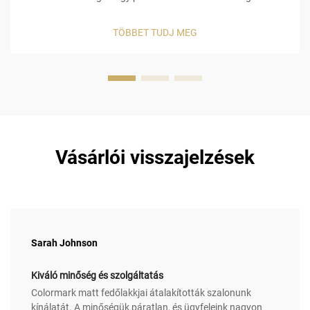
elengedhetetlen a hibátlan matrica felület eléréséhez,
különösen olyan termék esetében, amely megfelel az EU
TÖBBET TUDJ MEG
REACH- és az USA FDA-irányelveknek. Szalonminőségű
matrica felsőrétegek biztosítják az alapvető...
Vásárlói visszajelzések
Sarah Johnson
Kiváló minőség és szolgáltatás
Colormark matt fedőlakkjai átalakították szalonunk
kínálatát. A minőségük páratlan, és ügyfeleink nagyon