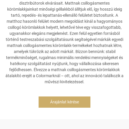
disztribútorok elvárásait. Mattnak csillogásmentes
körömlakkjainkat minőségi géllakkból állítjuk elő, így hosszú ideig
tartó, repedés- és lepattanás-ellenálló felületet biztosítunk. A
matthoz hasonló felület modern megoldást kínál a hagyományos
csillogó körömlakkok helyett, lehetővé téve egy visszafogottabb,
ugyanakkor elegáns megjelenést. Ezen felül egyetlen forrásból
történő testreszabási szolgáltatásunk segítségével márkák egyedi
mattnak csillogásmentes körömlakk-termékeket hozhatnak létre,
amelyek tükrözik az adott márkát. Bízzon bennünk: stabil
termékminőséget, rugalmas minimális rendelési mennyiségeket és
hatékony szolgáltatást nyújtunk, hogy vállalkozása sikeresen
fejlődhessen. Élvezze a mattnak csillogásmentes körömlakkok
átalakító erejét a Colormarknál – ott, ahol az innováció találkozik a
művészi kivitelezéssel.
Árajánlat kérése