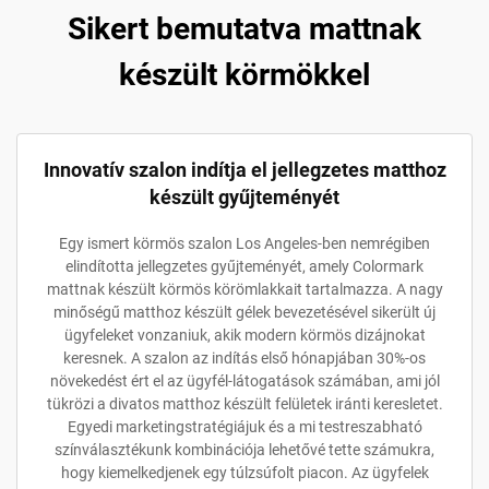
Sikert bemutatva mattnak
készült körmökkel
Innovatív szalon indítja el jellegzetes matthoz
készült gyűjteményét
Egy ismert körmös szalon Los Angeles-ben nemrégiben
elindította jellegzetes gyűjteményét, amely Colormark
mattnak készült körmös körömlakkait tartalmazza. A nagy
minőségű matthoz készült gélek bevezetésével sikerült új
ügyfeleket vonzaniuk, akik modern körmös dizájnokat
keresnek. A szalon az indítás első hónapjában 30%-os
növekedést ért el az ügyfél-látogatások számában, ami jól
tükrözi a divatos matthoz készült felületek iránti keresletet.
Egyedi marketingstratégiájuk és a mi testreszabható
színválasztékunk kombinációja lehetővé tette számukra,
hogy kiemelkedjenek egy túlzsúfolt piacon. Az ügyfelek