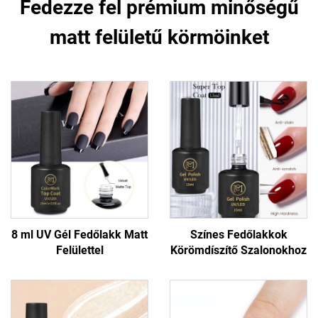
Fedezze fel prémium minőségű
matt felületű körmöinket
8 ml UV Gél Fedőlakk Matt
Színes Fedőlakkok
Felülettel
Körömdíszítő Szalonokhoz