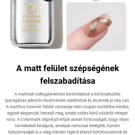
A matt felület szépségének
felszabadítása
A mattnak csillogásmentes körömlakkok a körömdíszítés
iparágában jelentős divattrendet alakítottak ki, és ennek jó oka van.
A matthoz hasonló felület vonzereje nem csupán esztétikai kérdés;
egyedi eleganciát testesít meg, amely széles körű vásárlói réteget
vonz. A Colormark cégnél jól értjük annak fontosságát, hogy olyan
termékeket kínáljunk, amelyek nemcsak kielégítik, hanem
túlszárnyalják is a világ minden tájáról érkező körömszalonok és