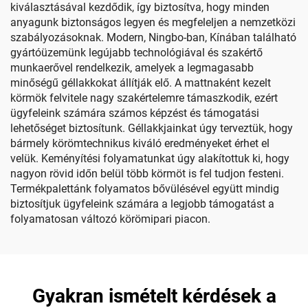
kiválasztásával kezdődik, így biztosítva, hogy minden
anyagunk biztonságos legyen és megfeleljen a nemzetközi
szabályozásoknak. Modern, Ningbo-ban, Kínában található
gyártóüzemünk legújabb technológiával és szakértő
munkaerővel rendelkezik, amelyek a legmagasabb
minőségű géllakkokat állítják elő. A mattnaként kezelt
körmök felvitele nagy szakértelemre támaszkodik, ezért
ügyfeleink számára számos képzést és támogatási
lehetőséget biztosítunk. Géllakkjainkat úgy terveztük, hogy
bármely körömtechnikus kiváló eredményeket érhet el
velük. Keményítési folyamatunkat úgy alakítottuk ki, hogy
nagyon rövid időn belül több körmöt is fel tudjon festeni.
Termékpalettánk folyamatos bővülésével együtt mindig
biztosítjuk ügyfeleink számára a legjobb támogatást a
folyamatosan változó körömipari piacon.
Gyakran ismételt kérdések a