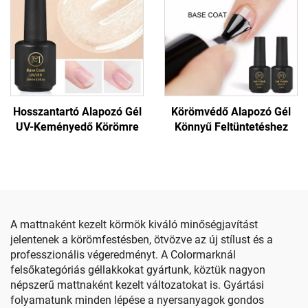
Hosszantartó Alapozó Gél
Körömvédő Alapozó Gél
UV-Keményedő Körömre
Könnyű Feltüntetéshez
A mattnaként kezelt körmök kiváló minőségjavítást
jelentenek a körömfestésben, ötvözve az új stílust és a
professzionális végeredményt. A Colormarknál
felsőkategóriás géllakkokat gyártunk, köztük nagyon
népszerű mattnaként kezelt változatokat is. Gyártási
folyamatunk minden lépése a nyersanyagok gondos