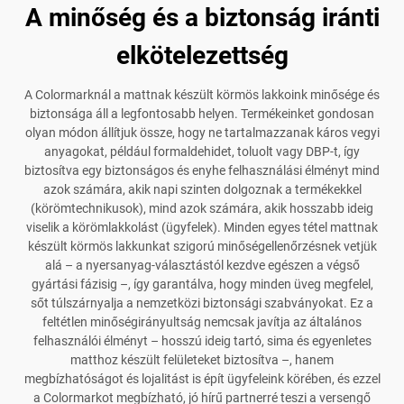
A minőség és a biztonság iránti
elkötelezettség
A Colormarknál a mattnak készült körmös lakkoink minősége és
biztonsága áll a legfontosabb helyen. Termékeinket gondosan
olyan módon állítjuk össze, hogy ne tartalmazzanak káros vegyi
anyagokat, például formaldehidet, toluolt vagy DBP-t, így
biztosítva egy biztonságos és enyhe felhasználási élményt mind
azok számára, akik napi szinten dolgoznak a termékekkel
(körömtechnikusok), mind azok számára, akik hosszabb ideig
viselik a körömlakkolást (ügyfelek). Minden egyes tétel mattnak
készült körmös lakkunkat szigorú minőségellenőrzésnek vetjük
alá – a nyersanyag-választástól kezdve egészen a végső
gyártási fázisig –, így garantálva, hogy minden üveg megfelel,
sőt túlszárnyalja a nemzetközi biztonsági szabványokat. Ez a
feltétlen minőségirányultság nemcsak javítja az általános
felhasználói élményt – hosszú ideig tartó, sima és egyenletes
matthoz készült felületeket biztosítva –, hanem
megbízhatóságot és lojalitást is épít ügyfeleink körében, és ezzel
a Colormarkot megbízható, jó hírű partnerré teszi a versengő