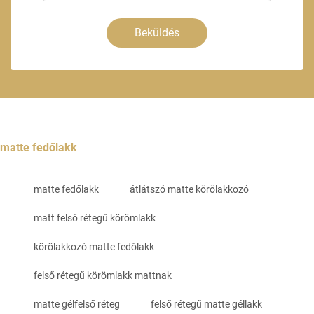
Beküldés
matte fedőlakk
matte fedőlakk
átlátszó matte körölakkozó
matt felső rétegű körömlakk
körölakkozó matte fedőlakk
felső rétegű körömlakk mattnak
matte gélfelső réteg
felső rétegű matte géllakk