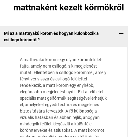
mattnaként kezelt körmökről
Mi az a mattnyakú köröm és hogyan különbözik a
csillogó körömtől?
A mattnyakú köröm egy olyan körömfelület-
fajta, amely nem csillogó, sík megjelenést
mutat. Ellentétben a csillogó körömmel, amely
fényt ver vissza és csillogó felülettel
rendelkezik, a matt köröm egy enyhébb,
elegánsabb megjelenést nyújt. Ezt a felületet
speciális matt gélfórmák segítségével érhetjük
el, amelyeket egyedi textúra és megjelenés
biztosítására terveztek. A fő különbség a
vizuális hatásban és abban rejlik, ahogyan
mindegyik felület kiegészíti a különféle
körömterveket és stílusokat. A matt körömöt
gyakran preferálják modern esztétikája és