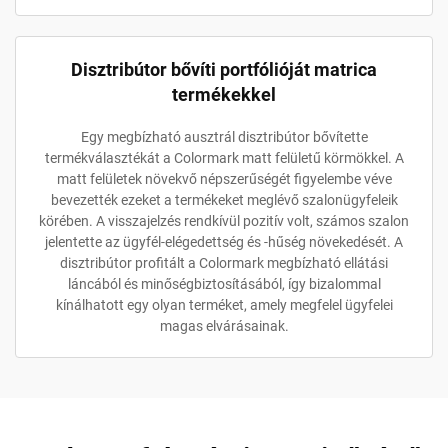
Disztribútor bővíti portfólióját matrica
termékekkel
Egy megbízható ausztrál disztribútor bővítette
termékválasztékát a Colormark matt felületű körmökkel. A
matt felületek növekvő népszerűségét figyelembe véve
bevezették ezeket a termékeket meglévő szalonügyfeleik
körében. A visszajelzés rendkívül pozitív volt, számos szalon
jelentette az ügyfél-elégedettség és -hűség növekedését. A
disztribútor profitált a Colormark megbízható ellátási
láncából és minőségbiztosításából, így bizalommal
kínálhatott egy olyan terméket, amely megfelel ügyfelei
magas elvárásainak.