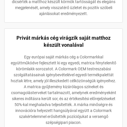
dicsérték a matthoz készült körmök tartósságát és elegáns
megjelenését, amely visszatérő üzletet és pozitív szóbeli
ajánlásokat eredményezett.
Privát márkás cég virágzik saját matthoz
készült vonalával
Egy európai saját márkás cég a Colormarkkal
együttműködve fejlesztett ki egy egyedi, matrica fénytelenítő
körömlakk-sorozatot. A Colormark OEM testreszabási
szolgáltatásainak igénybevételével egyedi termékpalettát
hoztak létre, amely jól illeszkedett célközönségük igényeihez.
A matrica gyűjtemény kizárólagos színeket és
csomagolásterveket tartalmazott, amelynek eredményeként
sikeres indításra került sor, és az értékesítési előrejelzéseket
50%-kal meghaladva teljesítették. A márka minőségre és
innovációra helyezett hangsúlyával együtt a Colormark
szakértelemmel erősítették pozíciójukat a versengő
szépségipari piacon.