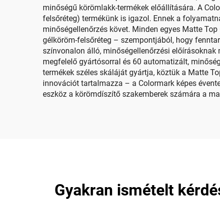
minőségű körömlakk-termékek előállítására. A Col
felsőréteg) termékünk is igazol. Ennek a folyamatn
minőségellenőrzés követ. Minden egyes Matte Top Co
gélköröm-felsőréteg – szempontjából, hogy fennta
színvonalon álló, minőségellenőrzési előírásoknak
megfelelő gyártósorral és 60 automatizált, minőség
termékek széles skáláját gyártja, köztük a Matte T
innovációt tartalmazza – a Colormark képes évente
eszköz a körömdíszítő szakemberek számára a mai 
Gyakran ismételt kérdé