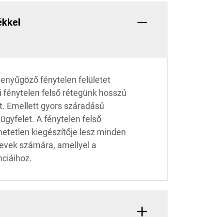
ékkel
lenyűgöző fénytelen felületet
 fénytelen felső rétegünk hosszú
t. Emellett gyors száradású
ügyfelet. A fénytelen felső
hetetlen kiegészítője lesz minden
evek számára, amellyel a
nciáihoz.