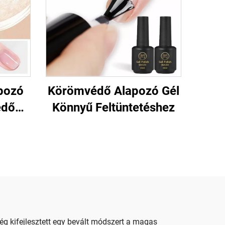
pozó
Körömvédő Alapozó Gél
edő
Könnyű Feltüntetéshez
g kifejlesztett egy bevált módszert a magas