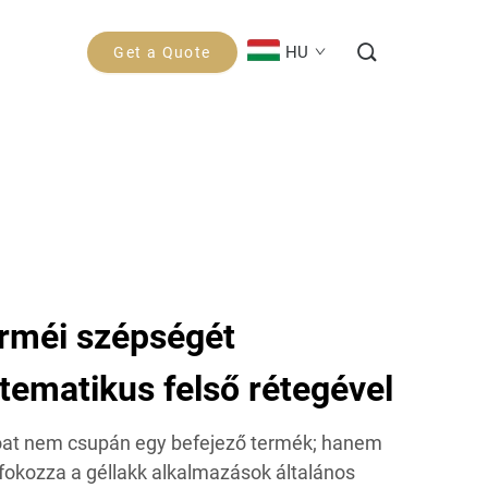
HU
Get a Quote
örméi szépségét
ematikus felső rétegével
oat nem csupán egy befejező termék; hanem
 fokozza a géllakk alkalmazások általános