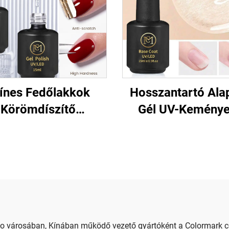
ínes Fedőlakkok
Hosszantartó Ala
Körömdíszítő
Gél UV-Kemény
Szalonokhoz
Körömre
bo városában, Kínában működő vezető gyártóként a Colormark cé