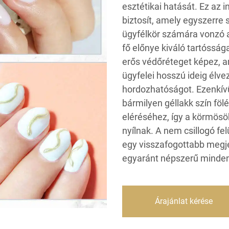
esztétikai hatását. Ez az i
biztosít, amely egyszerre 
ügyfélkör számára vonzó a
fő előnye kiváló tartóssá
erős védőréteget képez, am
ügyfelei hosszú ideig élv
hordozhatóságot. Ezenkívü
bármilyen géllakk szín föl
eléréséhez, így a körmösö
nyílnak. A nem csillogó fe
egy visszafogottabb megje
egyaránt népszerű minden
Árajánlat kérése