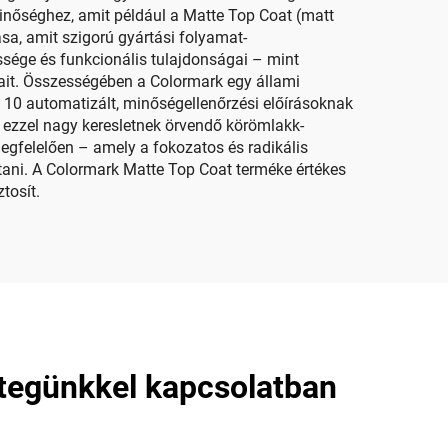
inőséghez, amit például a Matte Top Coat (matt
sa, amit szigorú gyártási folyamat-
ssége és funkcionális tulajdonságai – mint
ait. Összességében a Colormark egy állami
 10 automatizált, minőségellenőrzési előírásoknak
s ezzel nagy keresletnek örvendő körömlakk-
egfelelően – amely a fokozatos és radikális
tani. A Colormark Matte Top Coat terméke értékes
tosít.
étegünkkel kapcsolatban