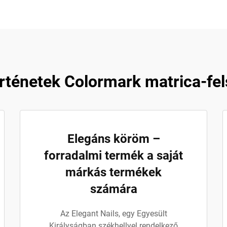
örténetek Colormark matrica-fe
Elegáns köröm –
forradalmi termék a saját
márkás termékek
számára
Az Elegant Nails, egy Egyesült
Királyságban székhellyel rendelkező