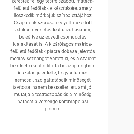
keresték fel egy testre szabott, matrica-
felületű fedőlakk elkészítésére, amely
illeszkedik márkájuk színpalettájához.
Csapatunk szorosan együttműködött
velük a megoldás testreszabásában,
beleértve az egyedi csomagolás
kialakítását is. A kizárólagos matrica-
felületű fedőlakk piacra dobása jelentős
médiavisszhangot váltott ki, és a szalont
trendsetterként állította be az iparágban.
A szalon jelentette, hogy a termék
nemcsak szolgáltatásaik minőségét
javította, hanem bestseller lett, ami jól
mutatja a testreszabás és a minőség
hatását a versengő körömápolási
piacon.