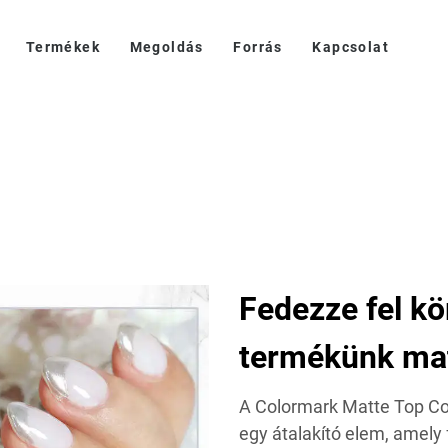
Termékek
Megoldás
Forrás
Kapcsolat
Fedezze fel k
termékünk mat
A Colormark Matte Top C
egy átalakító elem, amely