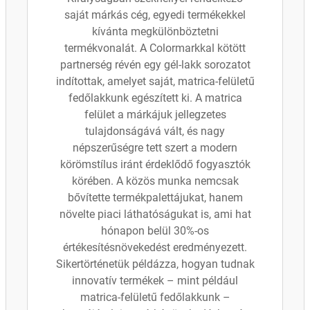
saját márkás cég, egyedi termékekkel
kívánta megkülönböztetni
termékvonalát. A Colormarkkal kötött
partnerség révén egy gél-lakk sorozatot
indítottak, amelyet saját, matrica-felületű
fedőlakkunk egészített ki. A matrica
felület a márkájuk jellegzetes
tulajdonságává vált, és nagy
népszerűségre tett szert a modern
körömstílus iránt érdeklődő fogyasztók
körében. A közös munka nemcsak
bővítette termékpalettájukat, hanem
növelte piaci láthatóságukat is, ami hat
hónapon belül 30%-os
értékesítésnövekedést eredményezett.
Sikertörténetük példázza, hogyan tudnak
innovatív termékek – mint például
matrica-felületű fedőlakkunk –