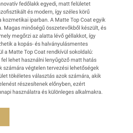
nnovatív fedőlakk egyedi, matt felületet
szofisztikált és modern, így széles körű
 kozmetikai iparban. A Matte Top Coat egyik
ga. Magas minőségű összetevőkből készült, és
ely megőrzi az alatta lévő géllakkot, így
ezhetik a kopás- és halványulásmentes
l a Matte Top Coat rendkívül sokoldalú:
é fel lehet használni lenyűgöző matt hatás
k számára végtelen tervezési lehetőségek
lület tökéletes választás azok számára, akik
lenést részesítenek előnyben, ezért
napi használatra és különleges alkalmakra.