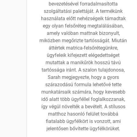
bevezetésével forradalmasította
szolgáltatási palettáját. A termékünk
használata előtt nehézségeik támadtak
egy olyan felsőréteg megtalálásában,
amely valóban mattnak bizonyult,
miközben megőrizte tartósságát. Miután
áttértek matrica-felsőrétegünkre,
ügyfeleik kifejezett elégedettséget
mutattak a manikűrök hosszú távú
tartóssága iránt. A szalon tulajdonosa,
Sarah megjegyezte, hogy a gyors
szárazodású formula lehetővé tette
munkatársaik számára, hogy kevesebb
idő alatt több ügyféllel foglalkozzanak,
így végül növelték a bevételt. A stílusos
matthoz hasonló felület továbbá
fiatalabb ügyfélkört is vonzott, ami
jelentősen bővítette ügyfélkörüket.