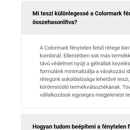
Mi teszi különlegessé a Colormark fén
összehasonlítva?
A Colormark fénytelen felső rétege kie
kombinál. Ellentétben sok más termékk
távú védelmet nyújt a gélnállak kezelé
formulánk minimalizálja a várakozási i
rétegünk sokoldalúsága lehetővé teszi,
körömstúdió termékválasztékának. Tov
vállalkozások egységes megjelenést ter
Hogyan tudom beépíteni a fénytelen 