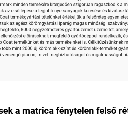
ormark minden termékére kiterjedően szigorúan ragaszkodik a m
ak az első lépése a legjobb nyersanyagok keresése és kiválasztá
at termékgyártási tételünket értékeljük a felsőréteg egyenlete
rtsuk az egész körömgyártási iparág magas minőségi szabvány
 megfelelő, 8000 négyzetméteres gyártóüzemet üzemeltet, amely
ellenőrzési előírásoknak megfelelő gyártógéppel rendelkezik, é
op Coat termékünket és más termékeinket is. Célkitűzésünknek m
 több mint 2000 új körömlakk-színt és körömlakk-terméket gyár
versengő piacon, mivel megbízhatóságot és rugalmasságot biz
sek a matrica fénytelen felső r