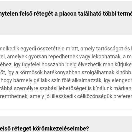
ytelen felső rétegét a piacon található többi term
melkedik egyedi összetétele miatt, amely tartósságot és 
el, amelyek gyorsan repedhetnek vagy lekophatnak, a mi
séhez, így ügyfelei hosszabb ideig élvezhetik manikűrjüke
dőt, így a körmösök hatékonyabban szolgálhatnak ki több 
 hogy bármely géllakk szín fölé alkalmazzák, így elenged
ábbá személyre szabási lehetőséget is kínálunk márkan
emthetnek, amely jól illeszkedik célközönségük prefere
felső réteget körömkezeléseimbe?