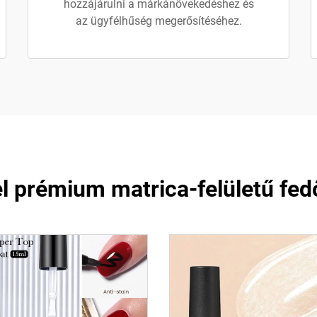
hozzájárulni a márkánövekedéshez és
az ügyfélhűség megerősítéséhez.
l prémium matrica-felületű fe