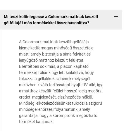
Mi teszi különlegessé a Colormark mattnak készült
gélfóliáját más termékekkel összehasonlítva?
A Colormark mattnak készült gélfóliája
kiemelkedik magas minőségű összetétele
miatt, amely biztosítja a sima felvitelt és
lenyűgöző matthoz készült felületet.
Ellentétben sok más, a piacon kapható
termékkel, fóliánk úgy lett kialakítva, hogy
fokozza a géllakkok színének mélységét,
miközben kiváló tartósságot nyújt. UV-álló, így
a matthoz készült felület hosszú ideig megőrzi
eredeti megjelenését, elszíneződés nélkül.
Minőségi elköteleződésünket tükrözi a szigorú
minőségellenőrzési folyamatunk, amely
garantálja, hogy a körömprofik megbízható
terméket kapjanak.