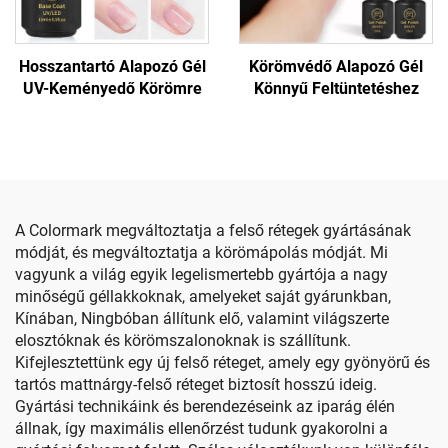
Hosszantartó Alapozó Gél
Körömvédő Alapozó Gél
UV-Keményedő Körömre
Könnyű Feltüntetéshez
A Colormark megváltoztatja a felső rétegek gyártásának
módját, és megváltoztatja a körömápolás módját. Mi
vagyunk a világ egyik legelismertebb gyártója a nagy
minőségű géllakkoknak, amelyeket saját gyárunkban,
Kínában, Ningbóban állítunk elő, valamint világszerte
elosztóknak és körömszalonoknak is szállítunk.
Kifejlesztettünk egy új felső réteget, amely egy gyönyörű és
tartós mattnárgy-felső réteget biztosít hosszú ideig.
Gyártási technikáink és berendezéseink az iparág élén
állnak, így maximális ellenőrzést tudunk gyakorolni a