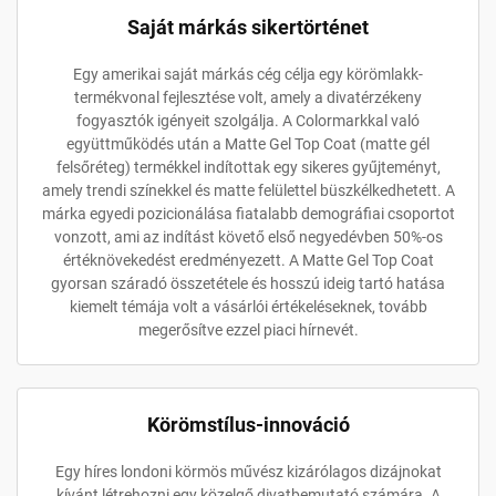
Saját márkás sikertörténet
Egy amerikai saját márkás cég célja egy körömlakk-
termékvonal fejlesztése volt, amely a divatérzékeny
fogyasztók igényeit szolgálja. A Colormarkkal való
együttműködés után a Matte Gel Top Coat (matte gél
felsőréteg) termékkel indítottak egy sikeres gyűjteményt,
amely trendi színekkel és matte felülettel büszkélkedhetett. A
márka egyedi pozicionálása fiatalabb demográfiai csoportot
vonzott, ami az indítást követő első negyedévben 50%-os
értéknövekedést eredményezett. A Matte Gel Top Coat
gyorsan száradó összetétele és hosszú ideig tartó hatása
kiemelt témája volt a vásárlói értékeléseknek, tovább
megerősítve ezzel piaci hírnevét.
Körömstílus-innováció
Egy híres londoni körmös művész kizárólagos dizájnokat
kívánt létrehozni egy közelgő divatbemutató számára. A