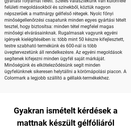
gyártási folyamat felett. Széles választékunk van különféle
felületi megoldásokból és színekből, köztük nagyon
népszerűek a mattnárgy gélfelső rétegek. Nyolc főnyi
minőségellenőrzési csapatunk minden egyes gyártási tételt
tesztel, hogy biztosítsa: minden tétel megfelel magas
minőségi elvárásainknak. Rugalmasak vagyunk egyéni
igények kielégítésében is: több mint 50 készre kifejlesztett,
testre szabható termékünk és 600-nál is több
üvegtervezetünk áll rendelkezésre. Az egyéni megoldások
segítenek kifejezni minden ügyfél saját márkáját.
Minőségünk és elköteleződésünk segít minden
ügyfelünknek sikeresen helytállni a körömápolási piacon. A
Colormark a legjobb szállító a géllakk-termékekhez.
Gyakran ismételt kérdések a
mattnak készült gélfóliáról