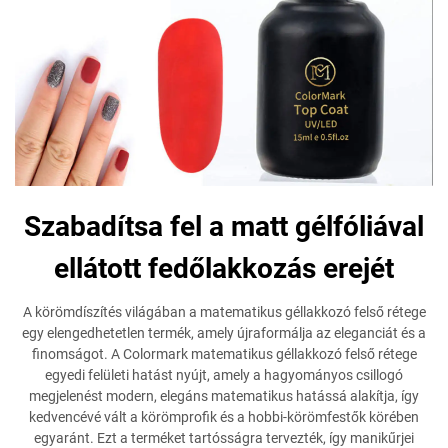
Szabadítsa fel a matt gélfóliával
ellátott fedőlakkozás erejét
A körömdíszítés világában a matematikus géllakkozó felső rétege
egy elengedhetetlen termék, amely újraformálja az eleganciát és a
finomságot. A Colormark matematikus géllakkozó felső rétege
egyedi felületi hatást nyújt, amely a hagyományos csillogó
megjelenést modern, elegáns matematikus hatássá alakítja, így
kedvencévé vált a körömprofik és a hobbi-körömfestők körében
egyaránt. Ezt a terméket tartósságra tervezték, így manikűrjei