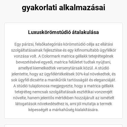
gyakorlati alkalmazásai
Luxuskörömstúdió átalakulása
Egy párizsi, felsőkategóriás körömstúdió célja az ellátási
szolgáltatásainak fejlesztése és egy kifinomultabb ügyfélkör
vonzása volt. A Colormark matrica géllakk tetejrétegének
bevezetésével egyedi, matrica felületet tudtak nyújtani,
amellyel kiemelkedtek versenytársaik közül. A stúdió
jelentette, hogy az ügyfélértékelések 30%-kal növekedtek, és
sok ügyfél dicsérte a manikűrök tartósságát és eleganciáját.
A stúdió tulajdonosa megjegyezte, hogy a matrica géllakk
tetejréteg nemcsak szolgáltatásaik esztétikai vonzerejét
növelte, hanem jelentős mértékben hozzájárult az ismételt
látogatások növekedéséhez is, ami jól mutatja a termék
képességét a márkahűség kialakítására.