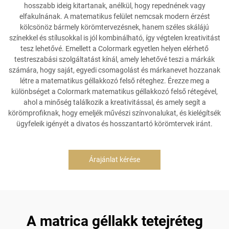
hosszabb ideig kitartanak, anélkül, hogy repednének vagy
elfakulnának. A matematikus felület nemcsak modern érzést
kölcsönöz bármely körömtervezésnek, hanem széles skálájú
színekkel és stílusokkal is jól kombinálható, így végtelen kreativitást
tesz lehetővé. Emellett a Colormark egyetlen helyen elérhető
testreszabási szolgáltatást kínál, amely lehetővé teszi a márkák
számára, hogy saját, egyedi csomagolást és márkanevet hozzanak
létre a matematikus géllakkozó felső réteghez. Érezze meg a
különbséget a Colormark matematikus géllakkozó felső rétegével,
ahol a minőség találkozik a kreativitással, és amely segít a
körömprofiknak, hogy emeljék művészi színvonalukat, és kielégítsék
ügyfeleik igényét a divatos és hosszantartó körömtervek iránt.
Árajánlat kérése
A matrica géllakk tetejréteg