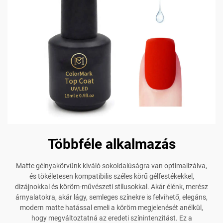
Többféle alkalmazás
Matte gélnyakörvünk kiváló sokoldalúságra van optimalizálva,
és tökéletesen kompatibilis széles körű gélfestékekkel,
dizájnokkal és köröm-művészeti stílusokkal. Akár élénk, merész
árnyalatokra, akár lágy, semleges színekre is felvihető, elegáns,
modern matte hatással emeli a köröm megjelenését anélkül,
hogy megváltoztatná az eredeti színintenzitást. Ez a