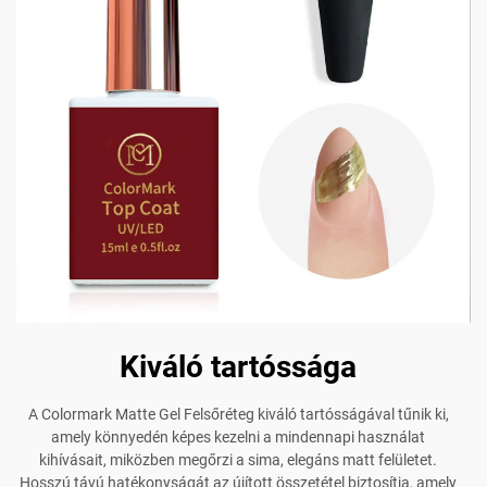
Kiváló tartóssága
A Colormark Matte Gel Felsőréteg kiváló tartósságával tűnik ki,
amely könnyedén képes kezelni a mindennapi használat
kihívásait, miközben megőrzi a sima, elegáns matt felületet.
Hosszú távú hatékonyságát az újított összetétel biztosítja, amely