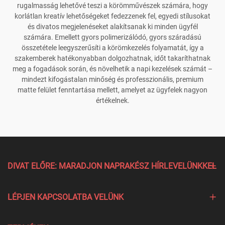
rugalmasság lehetővé teszi a körömművészek számára, hogy
korlátlan kreatív lehetőségeket fedezzenek fel, egyedi stílusokat
és divatos megjelenéseket alakítsanak ki minden ügyfél
számára. Emellett gyors polimerizálódó, gyors száradású
összetétele leegyszerűsíti a körömkezelés folyamatát, így a
szakemberek hatékonyabban dolgozhatnak, időt takaríthatnak
meg a fogadások során, és növelhetik a napi kezelések számát –
mindezt kifogástalan minőség és professzionális, premium
matte felület fenntartása mellett, amelyet az ügyfelek nagyon
értékelnek.
DIVAT ELŐRE: MARADJON NAPRAKÉSZ HÍRLEVELÜNKKEL
LÉPJEN KAPCSOLATBA VELÜNK