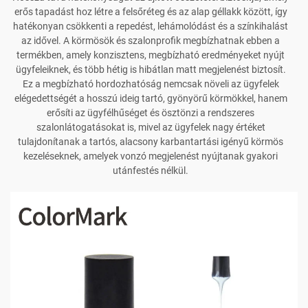
erős tapadást hoz létre a felsőréteg és az alap géllakk között, így
hatékonyan csökkenti a repedést, lehámolódást és a színkihalást
az idővel. A körmösök és szalonprofik megbízhatnak ebben a
termékben, amely konzisztens, megbízható eredményeket nyújt
ügyfeleiknek, és több hétig is hibátlan matt megjelenést biztosít.
Ez a megbízható hordozhatóság nemcsak növeli az ügyfelek
elégedettségét a hosszú ideig tartó, gyönyörű körmökkel, hanem
erősíti az ügyfélhűséget és ösztönzi a rendszeres
szalonlátogatásokat is, mivel az ügyfelek nagy értéket
tulajdonítanak a tartós, alacsony karbantartási igényű körmös
kezeléseknek, amelyek vonzó megjelenést nyújtanak gyakori
utánfestés nélkül.