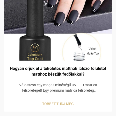
Hogyan érjük el a tökéletes mattnak látszó felületet
matthoz készült fedőlakkal?
Válasszon egy magas minőségű UV-LED matrica
felsőréteget! Egy prémium matrica felsőréteg
elengedhetetlen a hibátlan matrica felület eléréséhez,
különösen olyan termék esetében, amely megfelel az EU
TÖBBET TUDJ MEG
REACH- és az USA FDA-irányelveknek. Szalonminőségű
matrica felsőrétegek biztosítják az alapvető...