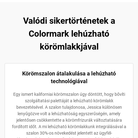
Valódi sikertörténetek a
Colormark lehúzható
körömlakkjával
Körömszalon átalakulása a lehúzható
technológiával
Egy ismert kaliforniai körömszalon úgy döntött, hogy bővíti
szolgáltatási palettáját a lehúzható körömlakk
bevezetésével. A szalon tulajdonosa, Jessica különösen
lenyűgözve volt a lehúzhatóság egyszerűségén, amely
jelentősen csökkentette a körömfrizurák változtatására
fordított időt. A mi lehúzható körömlakkunk integrálásával a
szalon 30%-os növekedést jelentett az ügyfél-