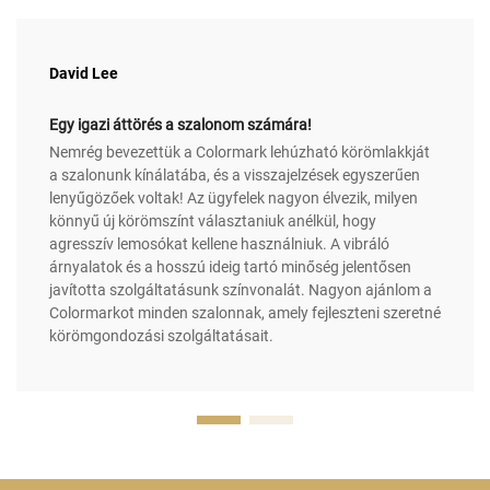
David Lee
Egy igazi áttörés a szalonom számára!
Nemrég bevezettük a Colormark lehúzható körömlakkját
a szalonunk kínálatába, és a visszajelzések egyszerűen
lenyűgözőek voltak! Az ügyfelek nagyon élvezik, milyen
könnyű új körömszínt választaniuk anélkül, hogy
agresszív lemosókat kellene használniuk. A vibráló
árnyalatok és a hosszú ideig tartó minőség jelentősen
javította szolgáltatásunk színvonalát. Nagyon ajánlom a
Colormarkot minden szalonnak, amely fejleszteni szeretné
körömgondozási szolgáltatásait.