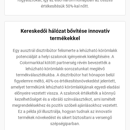
fogyasztókat, így az első három hónapban az összes
értékesítésük 50%-kal nőtt.
Kereskedői hálózat bővítése innovatív
termékekkel
Egy ausztrál disztribútor felismerte a lehúzható körömlakk
potenciálját a helyi szalonok igényeinek kielégítésére. A
Colormarkkal kötött partnerség révén bevezették a
lehúzható körömlakk-sorozatunkat meglévő
termékválasztékukba. A disztribútor hat hónapon belül
figyelemre méltó, 40%-os értékesítésnövekedést jelentett,
amelyet termékünk lehúzható körömlakkjának egyedi eladási
előnyeire vezetett vissza. A szalonok értékelték a könnyű
kezelhetőséget és a vibráló színválasztékot, ami ismételt
megrendelésekhez és pozitív szóbeli ajánlásokhoz vezetett.
Ez a példa jól illusztrálja, hogyan tudnak az innovatív
termékek növekedést és sikert biztosítani a versengő
szépségiparban.