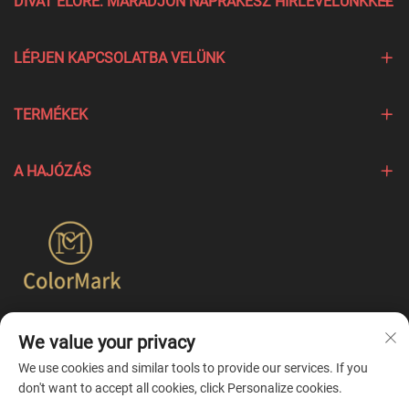
DIVAT ELŐRE: MARADJON NAPRAKÉSZ HÍRLEVELÜNKKEL
LÉPJEN KAPCSOLATBA VELÜNK
TERMÉKEK
A HAJÓZÁS
A Colormark a különböző márkák egyedi jellemzőit kiemelő
We value your privacy
termékek létrehozására összpontosít, és egyszerűbb
egyesített testreszabási szolgáltatásokat kínál.
We use cookies and similar tools to provide our services. If you
don't want to accept all cookies, click Personalize cookies.