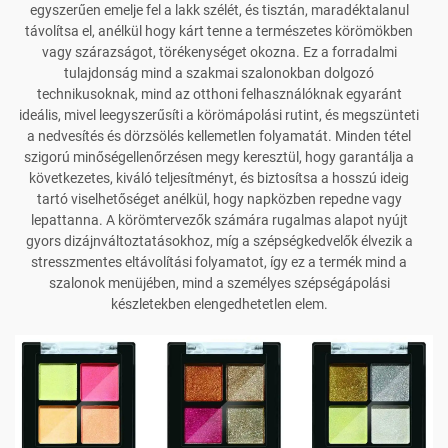
egyszerűen emelje fel a lakk szélét, és tisztán, maradéktalanul
távolítsa el, anélkül hogy kárt tenne a természetes körömökben
vagy szárazságot, törékenységet okozna. Ez a forradalmi
tulajdonság mind a szakmai szalonokban dolgozó
technikusoknak, mind az otthoni felhasználóknak egyaránt
ideális, mivel leegyszerűsíti a körömápolási rutint, és megszünteti
a nedvesítés és dörzsölés kellemetlen folyamatát. Minden tétel
szigorú minőségellenőrzésen megy keresztül, hogy garantálja a
következetes, kiváló teljesítményt, és biztosítsa a hosszú ideig
tartó viselhetőséget anélkül, hogy napközben repedne vagy
lepattanna. A körömtervezők számára rugalmas alapot nyújt
gyors dizájnváltoztatásokhoz, míg a szépségkedvelők élvezik a
stresszmentes eltávolítási folyamatot, így ez a termék mind a
szalonok menüjében, mind a személyes szépségápolási
készletekben elengedhetetlen elem.