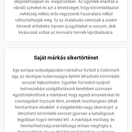
elégedettségben és -megőrzésben. Az ügyfelek imádták a
vibráló színeket és azt a lehetőséget, hogy körömlakkjukat
nehézség nélkül, erős vegyszerek használata nélkül
változtathatják meg. Ez az átalakulás nemcsak a szalon
hírnevét erősítette, hanem új ügyfeleket is vonzott, akik
kíváncsiak voltak az innovatív termék kipróbálására.
Saját márkás sikertörténet
Egy európai szépségápolási márkához fordult a Colormark
egy, az ökológiai tudatosságra épített lehúzható körömlakk-
sorozat fejlesztésére. Egyetlen forrásból nyújtott
testreszabási szolgáltatásunk keretében szorosan
együttműködtünk a márkával, hogy egyedi árnyalatokat és
csomagolást hozzunk létre, amelyek összhangban álltak
fenntartható elveikkel. A megjelenítés nagy sikerrel járt: a
lehúzható körömlakk-sorozat gyorsan a katalógusuk
legjobban fogyó terméke lett. A márkájuk minőség- és
fenntarthatóság-orientáltsága erősen megfogta a