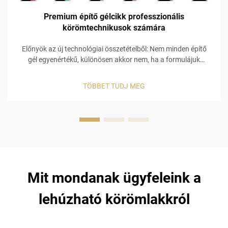
Premium építő gélcikk professzionális
körömtechnikusok számára
Előnyök az új technológiai összetételből: Nem minden építő
gél egyenértékű, különösen akkor nem, ha a formulájuk
tervezéséről és a megkeményedési technológiájukról van szó.
A prémium minőségű építő gél fő összetevője a természetes
TÖBBET TUDJ MEG
gyanta. Ez előnyöket nyújt...
Mit mondanak ügyfeleink a
lehúzható körömlakkról