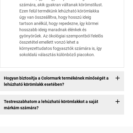
számára, akik gyakran váltanak körömstílust.
Ezen felül termékünk lehúzható körömlakka
úgy van összeállítva, hogy hosszú ideig
tartson anélkül, hogy repedezne, így körmei
hosszabb ideig maradnak élénkek és
gyönyörűek. Az ökológiai szempontból felelős
összetétel emellett vonzó lehet a
környezettudatos fogyasztók számára is, így
sokoldalú választás különböző piacokon.
Hogyan biztosítja a Colormark termékének minőségét a
lehúzható körömlakk esetében?
Testreszabhatom a lehúzható körömlakkot a saját
márkám számára?