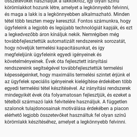
összetevőket használjuk a lakkokhoz, így olyan színű
körömlakkot hozunk létre, amelyet a legkönnyebb felvinni,
és maga a lakk is a legkönnyebben alkalmazható. Minden
tétel több teszten megy keresztül. Fontos számunkra, hogy
ügyfeleink a legjobb és legújabb technológiát kapják, és ezt
a legkedvezőbb áron kínáljuk nekik. Nemrégiben még
továbbfejlesztettük automatizált rendszereink sorozatát,
hogy növeljük termelési kapacitásunkat, és így
megfeleljünk ügyfeleink egyedi igényeinek és
követelményeinek. Évek óta fejlesztett irányítási
rendszereink segítségével továbbfejlesztettük termelési
képességeinket, hogy maximális termelési szintet érjünk el
az ügyfelek speciális igényeinek kielégítése érdekében több
egyedi termelési tétel készítésével. Az irányítási rendszerek
mindegyikét évek óta folyamatosan fejlesztjük, és ezeket a
tételből származó lakk felvitelére használjuk. A független
szalonok tulajdonosainak motiválása érdekében a piacon
elérhető legjobb összetevőket használtuk fel olyan színű
körömlakk készítéséhez, amelyet a legkönnyebb felvinni.