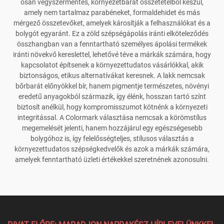
osan vegyszermentes, környezetbarát összetételből készül,
amely nem tartalmaz parabéneket, formaldehidet és más
mérgező összetevőket, amelyek károsítják a felhasználókat és a
bolygót egyaránt. Ez a zöld szépségápolás iránti elköteleződés
összhangban van a fenntartható személyes ápolási termékek
iránti növekvő kereslettel, lehetővé téve a márkák számára, hogy
kapcsolatot építsenek a környezettudatos vásárlókkal, akik
biztonságos, etikus alternatívákat keresnek. A lakk nemcsak
bőrbarát előnyökkel bír, hanem pigmentje természetes, növényi
eredetű anyagokból származik, így élénk, hosszan tartó színt
biztosít anélkül, hogy kompromisszumot kötnénk a környezeti
integritással. A Colormark választása nemcsak a körömstílus
megemelését jelenti, hanem hozzájárul egy egészségesebb
bolygóhoz is, így felelősségteljes, stílusos választás a
környezettudatos szépségkedvelők és azok a márkák számára,
amelyek fenntartható üzleti értékekkel szeretnének azonosulni.