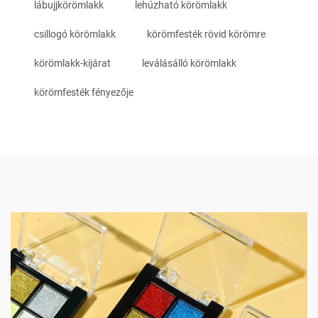
lábujjkörömlakk
lehúzható körömlakk
csillogó körömlakk
körömfesték rövid körömre
körömlakk-kijárat
leválásálló körömlakk
körömfesték fényezője