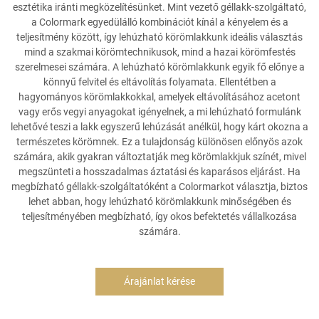
esztétika iránti megközelítésünket. Mint vezető géllakk-szolgáltató,
a Colormark egyedülálló kombinációt kínál a kényelem és a
teljesítmény között, így lehúzható körömlakkunk ideális választás
mind a szakmai körömtechnikusok, mind a hazai körömfestés
szerelmesei számára. A lehúzható körömlakkunk egyik fő előnye a
könnyű felvitel és eltávolítás folyamata. Ellentétben a
hagyományos körömlakkokkal, amelyek eltávolításához acetont
vagy erős vegyi anyagokat igényelnek, a mi lehúzható formulánk
lehetővé teszi a lakk egyszerű lehúzását anélkül, hogy kárt okozna a
természetes körömnek. Ez a tulajdonság különösen előnyös azok
számára, akik gyakran változtatják meg körömlakkjuk színét, mivel
megszünteti a hosszadalmas áztatási és kaparásos eljárást. Ha
megbízható géllakk-szolgáltatóként a Colormarkot választja, biztos
lehet abban, hogy lehúzható körömlakkunk minőségében és
teljesítményében megbízható, így okos befektetés vállalkozása
számára.
Árajánlat kérése