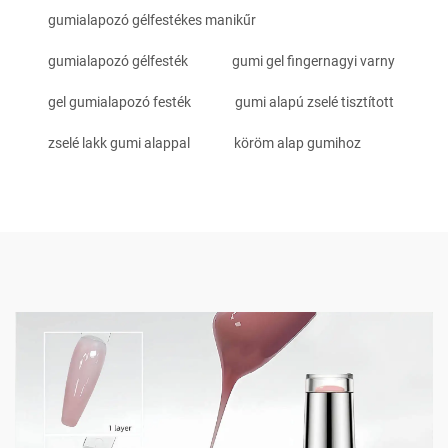
gumialapozó gélfestékes manikűr
gumialapozó gélfesték
gumi gel fingernagyi varny
gel gumialapozó festék
gumi alapú zselé tisztított
zselé lakk gumi alappal
köröm alap gumihoz