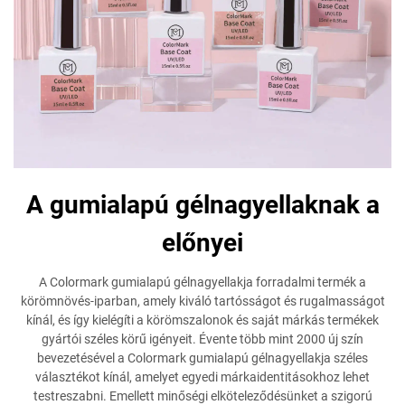
A gumialapú gélnagyellaknak a
előnyei
A Colormark gumialapú gélnagyellakja forradalmi termék a
körömnövés-iparban, amely kiváló tartósságot és rugalmasságot
kínál, és így kielégíti a körömszalonok és saját márkás termékek
gyártói széles körű igényeit. Évente több mint 2000 új szín
bevezetésével a Colormark gumialapú gélnagyellakja széles
választékot kínál, amelyet egyedi márkaidentitásokhoz lehet
testreszabni. Emellett minőségi elköteleződésünket a szigorú