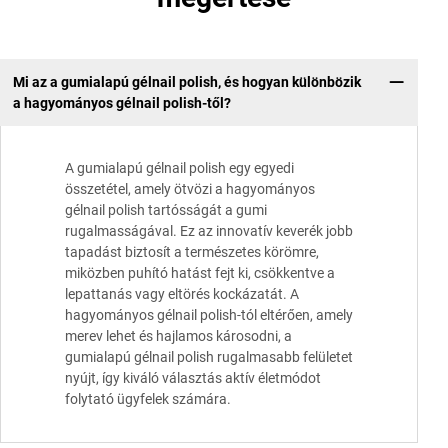
Mi az a gumialapú gélnail polish, és hogyan különbözik
a hagyományos gélnail polish-től?
A gumialapú gélnail polish egy egyedi
összetétel, amely ötvözi a hagyományos
gélnail polish tartósságát a gumi
rugalmasságával. Ez az innovatív keverék jobb
tapadást biztosít a természetes körömre,
miközben puhító hatást fejt ki, csökkentve a
lepattanás vagy eltörés kockázatát. A
hagyományos gélnail polish-tól eltérően, amely
merev lehet és hajlamos károsodni, a
gumialapú gélnail polish rugalmasabb felületet
nyújt, így kiváló választás aktív életmódot
folytató ügyfelek számára.