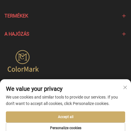
TERMÉKEK
A HAJÓZÁS
A Colormark a különböző márkák egyedi jellemzőit kiemelő
We value your privacy
termékek létrehozására összpontosít, és egyszerűbb
egyesített testreszabási szolgáltatásokat kínál.
We use cookies and similar tools to provide our services. If you
don't want to accept all cookies, click Personalize cookies.
Accept all
Copyright © 2026 by Ningbo Colormark Cosmetics Co., Ltd. -
Personalize cookies