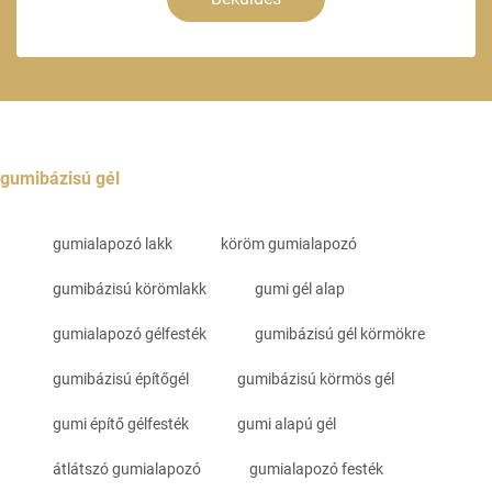
gumibázisú gél
gumialapozó lakk
köröm gumialapozó
gumibázisú körömlakk
gumi gél alap
gumialapozó gélfesték
gumibázisú gél körmökre
gumibázisú építőgél
gumibázisú körmös gél
gumi építő gélfesték
gumi alapú gél
átlátszó gumialapozó
gumialapozó festék