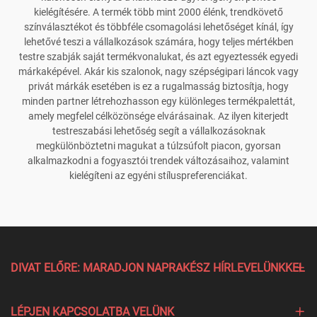
kielégítésére. A termék több mint 2000 élénk, trendkövető
színválasztékot és többféle csomagolási lehetőséget kínál, így
lehetővé teszi a vállalkozások számára, hogy teljes mértékben
testre szabják saját termékvonalukat, és azt egyeztessék egyedi
márkaképével. Akár kis szalonok, nagy szépségipari láncok vagy
privát márkák esetében is ez a rugalmasság biztosítja, hogy
minden partner létrehozhasson egy különleges termékpalettát,
amely megfelel célközönsége elvárásainak. Az ilyen kiterjedt
testreszabási lehetőség segít a vállalkozásoknak
megkülönböztetni magukat a túlzsúfolt piacon, gyorsan
alkalmazkodni a fogyasztói trendek változásaihoz, valamint
kielégíteni az egyéni stíluspreferenciákat.
DIVAT ELŐRE: MARADJON NAPRAKÉSZ HÍRLEVELÜNKKEL
LÉPJEN KAPCSOLATBA VELÜNK