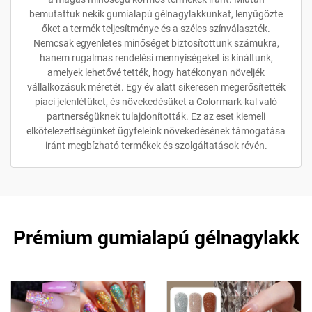
bemutattuk nekik gumialapú gélnagylakkunkat, lenyűgözte
őket a termék teljesítménye és a széles színválaszték.
Nemcsak egyenletes minőséget biztosítottunk számukra,
hanem rugalmas rendelési mennyiségeket is kínáltunk,
amelyek lehetővé tették, hogy hatékonyan növeljék
vállalkozásuk méretét. Egy év alatt sikeresen megerősítették
piaci jelenlétüket, és növekedésüket a Colormark-kal való
partnerségüknek tulajdonították. Ez az eset kiemeli
elkötelezettségünket ügyfeleink növekedésének támogatása
iránt megbízható termékek és szolgáltatások révén.
Prémium gumialapú gélnagylakk