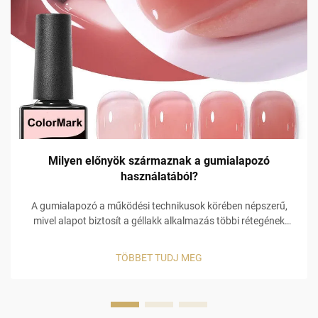
Milyen előnyök származnak a gumialapozó
használatából?
A gumialapozó a működési technikusok körében népszerű,
mivel alapot biztosít a géllakk alkalmazás többi rétegének
támogatásához. Nem csupán egy gátot képez a körmön,
hanem funkcionálisabb alkalmazást tesz lehetővé, amely
TÖBBET TUDJ MEG
elősegíti az …