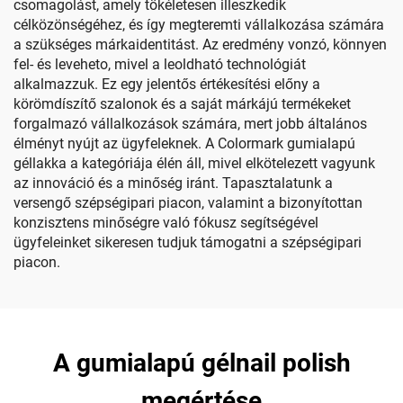
csomagolást, amely tökéletesen illeszkedik
célközönségéhez, és így megteremti vállalkozása számára
a szükséges márkaidentitást. Az eredmény vonzó, könnyen
fel- és leveheto, mivel a leoldható technológiát
alkalmazzuk. Ez egy jelentős értékesítési előny a
körömdíszítő szalonok és a saját márkájú termékeket
forgalmazó vállalkozások számára, mert jobb általános
élményt nyújt az ügyfeleknek. A Colormark gumialapú
géllakka a kategóriája élén áll, mivel elkötelezett vagyunk
az innováció és a minőség iránt. Tapasztalatunk a
versengő szépségipari piacon, valamint a bizonyítottan
konzisztens minőségre való fókusz segítségével
ügyfeleinket sikeresen tudjuk támogatni a szépségipari
piacon.
A gumialapú gélnail polish
megértése