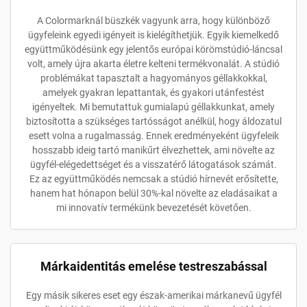
A Colormarknál büszkék vagyunk arra, hogy különböző
ügyfeleink egyedi igényeit is kielégíthetjük. Egyik kiemelkedő
együttműködésünk egy jelentős európai körömstúdió-láncsal
volt, amely újra akarta életre kelteni termékvonalát. A stúdió
problémákat tapasztalt a hagyományos géllakkokkal,
amelyek gyakran lepattantak, és gyakori utánfestést
igényeltek. Mi bemutattuk gumialapú géllakkunkat, amely
biztosította a szükséges tartósságot anélkül, hogy áldozatul
esett volna a rugalmasság. Ennek eredményeként ügyfeleik
hosszabb ideig tartó manikűrt élvezhettek, ami növelte az
ügyfél-elégedettséget és a visszatérő látogatások számát.
Ez az együttműködés nemcsak a stúdió hírnevét erősítette,
hanem hat hónapon belül 30%-kal növelte az eladásaikat a
mi innovatív termékünk bevezetését követően.
Márkaidentitás emelése testreszabással
Egy másik sikeres eset egy észak-amerikai márkanevű ügyfél