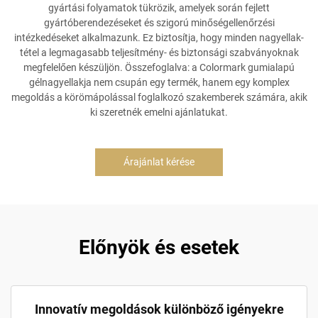
gyártási folyamatok tükrözik, amelyek során fejlett
gyártóberendezéseket és szigorú minőségellenőrzési
intézkedéseket alkalmazunk. Ez biztosítja, hogy minden nagyellak-
tétel a legmagasabb teljesítmény- és biztonsági szabványoknak
megfelelően készüljön. Összefoglalva: a Colormark gumialapú
gélnagyellakja nem csupán egy termék, hanem egy komplex
megoldás a körömápolással foglalkozó szakemberek számára, akik
ki szeretnék emelni ajánlatukat.
Árajánlat kérése
Előnyök és esetek
Innovatív megoldások különböző igényekre