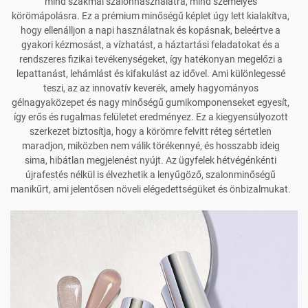
mind szakmai szalonhasználatra, mind személyes
körömápolásra. Ez a prémium minőségű képlet úgy lett kialakítva,
hogy ellenálljon a napi használatnak és kopásnak, beleértve a
gyakori kézmosást, a vízhatást, a háztartási feladatokat és a
rendszeres fizikai tevékenységeket, így hatékonyan megelőzi a
lepattanást, lehámlást és kifakulást az idővel. Ami különlegessé
teszi, az az innovatív keverék, amely hagyományos
gélnagyaközepet és nagy minőségű gumikomponenseket egyesít,
így erős és rugalmas felületet eredményez. Ez a kiegyensúlyozott
szerkezet biztosítja, hogy a körömre felvitt réteg sértetlen
maradjon, miközben nem válik törékennyé, és hosszabb ideig
sima, hibátlan megjelenést nyújt. Az ügyfelek hétvégénkénti
újrafestés nélkül is élvezhetik a lenyűgöző, szalonminőségű
manikűrt, ami jelentősen növeli elégedettségüket és önbizalmukat.