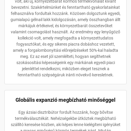
volt, aki új, környezetbarát körmös termékvonalat kívánt
bevezetni. Szakértelmünket és fenntartható gyakorlatainkat
felhasználva fordultak hozzánk. Közösen dolgoztunk egyedi,
gumialapú gélnail lakk kidolgozásán, amely összhangban állt
márkájuk értékeivel, és környezetbarát összetevőket
valamint csomagolást használt. Az eredmény egy lenyűgöző
kollekció volt, amely megfogadta a környezettudatos
fogyasztókat, és egy sikeres piacra dobáshoz vezetett,
amely a forgalombonyitási előrejelzéseket 50%-kal haladta
meg. Ez az eset jól szemlélteti, hogyan segíthetnek
szokásosítási képességeink egy márkának egyedi piaci
jelenléttel rendelkezni, miközben eleget tesznek a
fenntartható szépségáruk iránti növekvő keresletnek.
Globális expanzió megbízható minőséggel
Egy ázsiai disztribútor fordult hozzánk, hogy bővítse
termékválasztékát. Nehézségekbe ütköztek megbízható
szállító keresése közben, aki képes lenne kielégíteni igényüket
a magas minőségű körmös termékek iránt. Miután