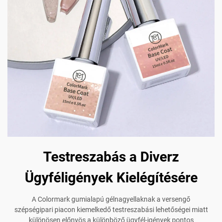
Testreszabás a Diverz
Ügyféligények Kielégítésére
A Colormark gumialapú gélnagyellaknak a versengő
szépségipari piacon kiemelkedő testreszabási lehetőségei miatt
különösen előnyös a különböző ügyfél-igények pontos