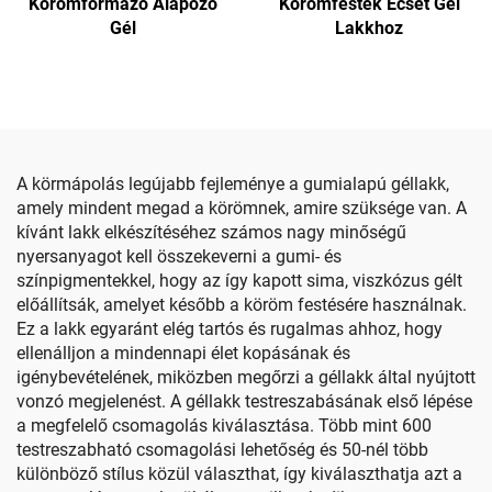
Körömformázó Alapozó
Körömfesték Ecset Gél
Gél
Lakkhoz
A körmápolás legújabb fejleménye a gumialapú géllakk,
amely mindent megad a körömnek, amire szüksége van. A
kívánt lakk elkészítéséhez számos nagy minőségű
nyersanyagot kell összekeverni a gumi- és
színpigmentekkel, hogy az így kapott sima, viszkózus gélt
előállítsák, amelyet később a köröm festésére használnak.
Ez a lakk egyaránt elég tartós és rugalmas ahhoz, hogy
ellenálljon a mindennapi élet kopásának és
igénybevételének, miközben megőrzi a géllakk által nyújtott
vonzó megjelenést. A géllakk testreszabásának első lépése
a megfelelő csomagolás kiválasztása. Több mint 600
testreszabható csomagolási lehetőség és 50-nél több
különböző stílus közül választhat, így kiválaszthatja azt a