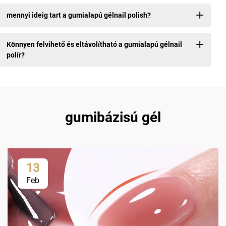
mennyi ideig tart a gumialapú gélnail polish?
Könnyen felvihető és eltávolítható a gumialapú gélnail
polír?
gumibázisú gél
13
Feb