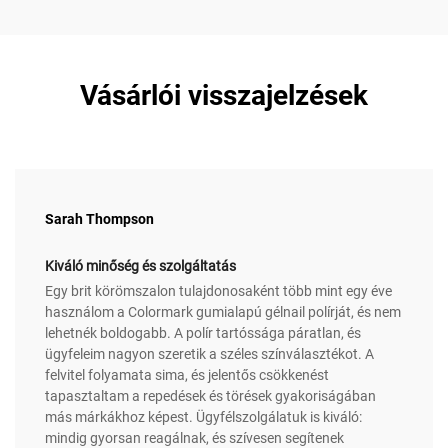
Vásárlói visszajelzések
Sarah Thompson
Kiváló minőség és szolgáltatás
Egy brit körömszalon tulajdonosaként több mint egy éve
használom a Colormark gumialapú gélnail polírját, és nem
lehetnék boldogabb. A polír tartóssága páratlan, és
ügyfeleim nagyon szeretik a széles színválasztékot. A
felvitel folyamata sima, és jelentős csökkenést
tapasztaltam a repedések és törések gyakoriságában
más márkákhoz képest. Ügyfélszolgálatuk is kiváló:
mindig gyorsan reagálnak, és szívesen segítenek