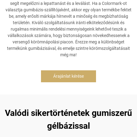
segít megelőzni a lepattanást és a leválást. Ha a Colormark-ot
választja gumibázis-szállítójaként, akkor egy olyan termékbe fektet
be, amely erősíti márkája hírnevét a minőség és megbízhatóság
területén. Kiváló szolgáltatásunk iránti elköteleződésünk és
rugalmas minimális rendelési mennyiségeink lehetővé teszik a
vállalkozások számára, hogy biztonságosan növekedhessenek a
versengő körömnápolási piacon. Érezze meg a különbséget
termékünk gumibázisával, és emelje szintre körömszolgáltatásait
még ma!
Árajánlat kérése
Valódi sikertörténetek gumiszerű
gélbázissal