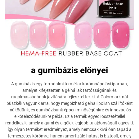
a gumibázis előnyei
A gumibázis egy forradalmi termék a körömnápolási iparban,
amelyet kifejezetten a gélnállak tartósságának és
rugalmasságának javítására fejlesztettek ki. A Colormark-nál
büszkék vagyunk arra, hogy megbízható gélnail polish szállítóként
működünk, és gumibázisunk éppen minőségünkre és innovációs
elköteleződésünkre példa. Ez a termék egyedi összetétellel
rendelkezik, amely a gumi és a gélek legjobb tulajdonságait egyesíti,
így olyan terméket eredményez, amely nemcsak kiválóan tapad a
természetes körömre, hanem amortizáló hatást is biztosít, amely