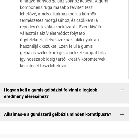
a hagyományos gélbázisokhoz képest. A gumi
komponens rugalmasabb felvitelt tesz
lehetővé, amely alkalmazkodik a körmök
természetes mozgásához, és csökkenti a
repedés és leválás kockázatát. Ezért kiváló
választás aktív életmódot folytató
ügyfeleknek, illetve azoknak, akik gyakran
használják kezüket. Ezen felül a gumis
gélbázis széles körű gélszínekkel kompatibilis,
így hosszabb ideig tartó, kreatív körömtervek
készítését teszi lehetővé.
Hogyan kell a gumis gélbázist felvinni a legjobb
eredmény eléréséhez?
Alkalmas-e a gumiszerű gélbázis minden körmtípusra?