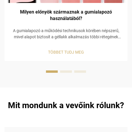
Milyen előnyök származnak a gumialapozó
használatából?
A gumialapozó a működési technikusok körében népszerű,
mivel alapot biztosít a géllakk alkalmazás többi rétegének
támogatásához. Nem csupán egy gátot képez a körmön,
hanem funkcionálisabb alkalmazást tesz lehetővé, amely
TÖBBET TUDJ MEG
elősegíti az …
Mit mondunk a vevőink rólunk?