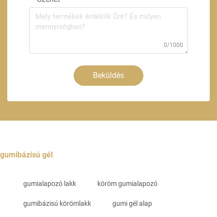
0/1000
Beküldés
gumibázisú gél
gumialapozó lakk
köröm gumialapozó
gumibázisú körömlakk
gumi gél alap