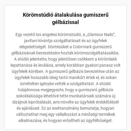
Körömstúdió átalakulása gumiszerű
gélbázissal
Egy vezető los angelesi körömstúdió, a „Glamour Nails”,
javítani kívántja szolgáltatásait és az ügyfelek
elégedettségét. Döntésüket a Colormark gumiszerű
gélbázisának bevezetésére hozták körömszolgáltatásaikba.
A stúdió jelentette, hogy jelentősen csökkent a körömlakk
lepattanása és leválása, amely korábban gyakori panasz volt
ügyfeleik körében. A gumiszerű gélbázis bevezetése után az
ügyfelek hosszabb ideig tartó manikűrt értek el, és sokan
ismételten igénybe vették a szolgáltatást. A stúdió
tulajdonosa megjegyezte, hogy a gumiszerű gélbázis
sokoldalúsága lehetővé tette munkatársaik számára új
dizájnok kipróbálását, ami növelte az ügyfelek érdeklődését
és ajánlásait. Ez az esettanulmány bemutatja, hogyan
változtathat meg egy vállalkozást a minőségi termékek
alkalmazása, és hogyan erősítheti az ügyfélhűséget.