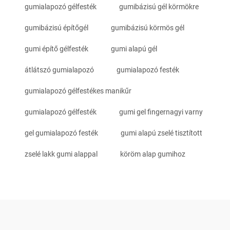
gumialapozó gélfesték
gumibázisú gél körmökre
gumibázisú építőgél
gumibázisú körmös gél
gumi építő gélfesték
gumi alapú gél
átlátszó gumialapozó
gumialapozó festék
gumialapozó gélfestékes manikűr
gumialapozó gélfesték
gumi gel fingernagyi varny
gel gumialapozó festék
gumi alapú zselé tisztított
zselé lakk gumi alappal
köröm alap gumihoz