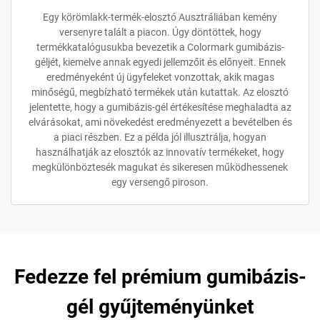
Egy körömlakk-termék-elosztó Ausztráliában kemény
versenyre talált a piacon. Úgy döntöttek, hogy
termékkatalógusukba bevezetik a Colormark gumibázis-
géljét, kiemelve annak egyedi jellemzőit és előnyeit. Ennek
eredményeként új ügyfeleket vonzottak, akik magas
minőségű, megbízható termékek után kutattak. Az elosztó
jelentette, hogy a gumibázis-gél értékesítése meghaladta az
elvárásokat, ami növekedést eredményezett a bevételben és
a piaci részben. Ez a példa jól illusztrálja, hogyan
használhatják az elosztók az innovatív termékeket, hogy
megkülönböztesék magukat és sikeresen működhessenek
egy versengő piroson.
Fedezze fel prémium gumibázis-
gél gyűjteményünket