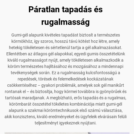
Páratlan tapadás és
rugalmasság
Gumi-gél alapunk kivételes tapadást biztosít a természetes
körmökhöz, így szoros, hosszú távú kötést hoz létre, amely
hetekig tökéletesen és sértetlenül tartja a gél alkalmazásokat.
Ellentétben az átlagos gél alapokkal, egyedi gumis összetételünk
kiváló rugalmasságot nyújt, amely tökéletesen alkalmazkodik a
köröm természetes hajlításához és mozgásához a mindennapi
tevékenységek során. Ez a rugalmasság kulcsfontosságú a
repedések, törések és felemelkedések kockázatának
csökkentéséhez – gyakori problémák, amelyek sok gél manikűrt
rontanak el – és biztosítja, hogy körmei továbbra is gyönyörűek és
tartósak maradjanak. A megbízható, erős tapadás és a rugalmas,
körömbarát összetétel tökéletes kombinációja miatt gumi-gél
alapunk a szakmai körömtechnikusok első számú választása,
akik konzisztens, kiváló eredményeket és ügyfeleik elvárásain felüli
teljesítményt igyekeznek nyújtani.