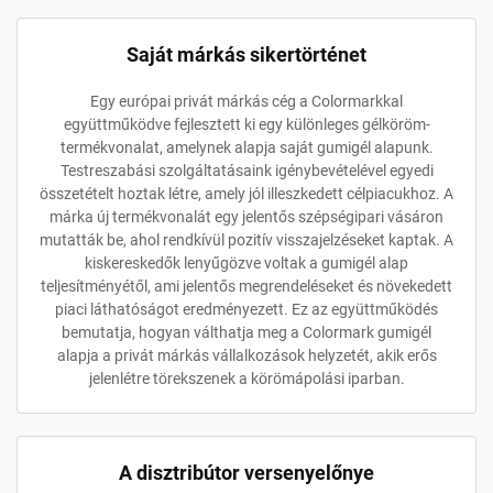
Saját márkás sikertörténet
Egy európai privát márkás cég a Colormarkkal
együttműködve fejlesztett ki egy különleges gélköröm-
termékvonalat, amelynek alapja saját gumigél alapunk.
Testreszabási szolgáltatásaink igénybevételével egyedi
összetételt hoztak létre, amely jól illeszkedett célpiacukhoz. A
márka új termékvonalát egy jelentős szépségipari vásáron
mutatták be, ahol rendkívül pozitív visszajelzéseket kaptak. A
kiskereskedők lenyűgözve voltak a gumigél alap
teljesítményétől, ami jelentős megrendeléseket és növekedett
piaci láthatóságot eredményezett. Ez az együttműködés
bemutatja, hogyan válthatja meg a Colormark gumigél
alapja a privát márkás vállalkozások helyzetét, akik erős
jelenlétre törekszenek a körömápolási iparban.
A disztribútor versenyelőnye