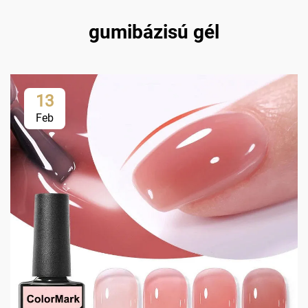
gumibázisú gél
13
Feb