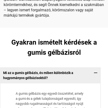
körömtermékhez, és segít Önnek kiemelkedni a szakmában
– legyen ismert forgalmazó, körömszalon vagy saját
márkájú termékek gyártója.
Gyakran ismételt kérdések a
gumis gélbázisról
Mi az a gumis gélbázis, és miben különbözik a
hagyományos gélbázisoktól?
A gumis gélbázis egy egyedi összetétel, amely
a gumi és a gélek tulajdonságait egyesíti, így
nagyobb rugalmasságot és tartósságot nyújt