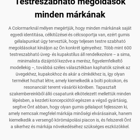
Testreszabható megoldások
minden márkának
A Colormarknál mélyen megértjük, hogy minden márkának saját
egyedi identitása, célkitűzései és célcsoportja van, ezért gumis
gélalapunkat úgy terveztük, hogy teljesen testre szabható
megoldásokat kínáljon az Ön konkrét igényeihez. Több mint 600
testreszabható üveg- és kupakstílus áll rendelkezésre – a sima,
minimalista dizájntól kezdve a merész, figyelemfelkeltő
modellekig –, továbbá széles választékban kaphatók színek az
üvegekhez, kupakokhoz és akár a címkékhez is, így olyan
terméket hozhat létre, amely kiemelkedik a bolti polcokon, és
resonanciát teremt vásárlói körében. Tapasztalt
szakembereinkből álló csapatunk elkötelezett mellettük minden
lépésben, a kezdeti koncepciótól egészen a végső gyártásig,
segítve Önt abban, hogy olyan gumis gélalapot fejlesszen ki,
amely nemcsak megfelel márkája minőségi elvárásainak, hanem
kiemelkedik a versengő körömápolási piacon is, és felszereli Önt
a sikerhez és márkája növekedéséhez szükséges eszközökkel.