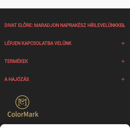
DIVAT ELŐRE: MARADJON NAPRAKÉSZ HÍRLEVELÜNKKEL
LÉPJEN KAPCSOLATBA VELÜNK
TERMÉKEK
A HAJÓZÁS
A Colormark a különböző márkák egyedi jellemzőit kiemelő