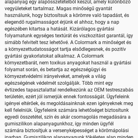
alapanyag egy alapösszetételből készül, amely különböző
vegyületeket tartalmaz. Magas minőségű gyantát
használunk, hogy biztosítsuk a körömre való tapadást, és
elegendő rugalmasságot érjünk el ahhoz, hogy a nap
egészében kitartsa a hatását. Kizárólagos gyártási
folyamatunk egységes textúrát és viszkozitást garantál, így
simább felvitelt tesz lehetővé. A Colormark a minőséget és
a környezettudatosságot tartja elsődlegesnek, és pozitív
gyártási gyakorlatokat alkalmaz. A Colormark
környezetbarát, nem toxikus anyagokat használ a gyártási
folyamat során, és betartja az egészségügyi és
környezetvédelmi irányelveket, amelyek a világ
egészségének védelmét szolgálják. Több mint egy
évtizedes tapasztalattal rendelkezünk az OEM testreszabás
területén, ezért jól ismerjük ennek fontosságát. Ügyfeleink
igényei eltérőek, és megoldásainknak ezen igényeknek meg
kell felelniük. Ügyfeleink számára lehetőséget biztosítunk
egyedi összetétel, szín és akár csomagolás megadására a
gumiszilikon alapanyagunkhoz, így minden ügyfél
számára biztosítjuk a versenyképességet a körömápolási
iparban. Gumiszilikon alapanyagunk tökéletes alap minden