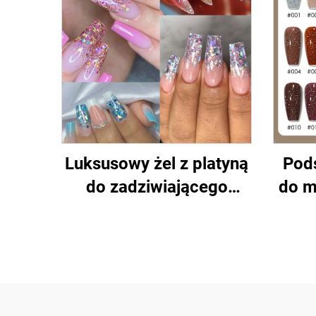
Luksusowy żel z platyną
Pod
do zadziwiającego
do m
malowania paznokci
żelo