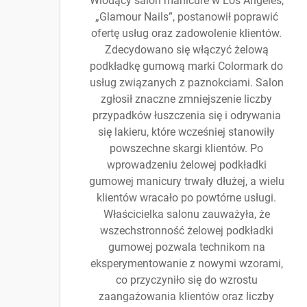
Wiodący salon manicure w Los Angeles,
„Glamour Nails”, postanowił poprawić
ofertę usług oraz zadowolenie klientów.
Zdecydowano się włączyć żelową
podkładkę gumową marki Colormark do
usług związanych z paznokciami. Salon
zgłosił znaczne zmniejszenie liczby
przypadków łuszczenia się i odrywania
się lakieru, które wcześniej stanowiły
powszechne skargi klientów. Po
wprowadzeniu żelowej podkładki
gumowej manicury trwały dłużej, a wielu
klientów wracało po powtórne usługi.
Właścicielka salonu zauważyła, że
wszechstronność żelowej podkładki
gumowej pozwala technikom na
eksperymentowanie z nowymi wzorami,
co przyczyniło się do wzrostu
zaangażowania klientów oraz liczby