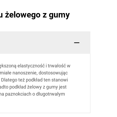
du żelowego z gumy
ększoną elastyczność i trwałość w
umiałe nanoszenie, dostosowując
. Dlatego też podkład ten stanowi
adto podkład żelowy z gumy jest
na paznokciach o długotrwałym