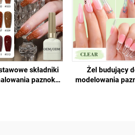
stawowe składniki
Żel budujący 
alowania paznokci
modelowania paz
wym chromowanym
żelem z platyną