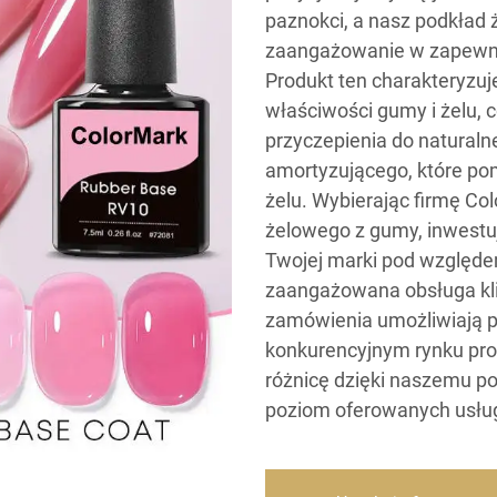
paznokci, a nasz podkład
zaangażowanie w zapewnia
Produkt ten charakteryzuj
właściwości gumy i żelu, c
przyczepienia do naturaln
amortyzującego, które po
żelu. Wybierając firmę C
żelowego z gumy, inwestu
Twojej marki pod względe
zaangażowana obsługa klie
zamówienia umożliwiają p
konkurencyjnym rynku pro
różnicę dzięki naszemu p
poziom oferowanych usłu