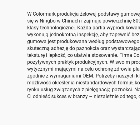
W Colormark produkcja żelowej podstawy gumowej
się w Ningbo w Chinach i zajmuje powierzchnię 8
klasy technologicznej. Każda partia wyprodukowana 
wykonują jednokrotną inspekcję, aby zapewnić bez
gumowa jest produkowana według podstawowego w
skuteczną adhezję do paznokcia oraz wystarczającą
teksturę i lepkość, co ułatwia stosowanie. Firma 
pozytywnych praktyk produkcyjnych. W swoim proce
wytycznymi mającymi na celu ochronę zdrowia pla
zgodnie z wymaganiami OEM. Potrzeby naszych kli
możliwość określenia niestandardowych formuł, k
rynku usług związanych z pielęgnacją paznokci. 
Ci odnieść sukces w branży – niezależnie od tego, 