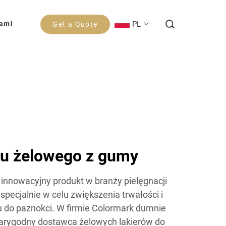
PL
Nami
Get a Quote
du żelowego z gumy
innowacyjny produkt w branży pielęgnacji
specjalnie w celu zwiększenia trwałości i
lu do paznokci. W firmie Colormark dumnie
iarygodny dostawca żelowych lakierów do