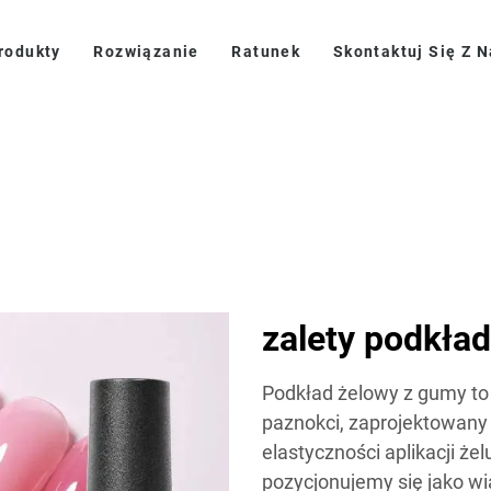
rodukty
Rozwiązanie
Ratunek
Skontaktuj Się Z 
zalety podkła
Podkład żelowy z gumy to 
paznokci, zaprojektowany 
elastyczności aplikacji że
pozycjonujemy się jako w