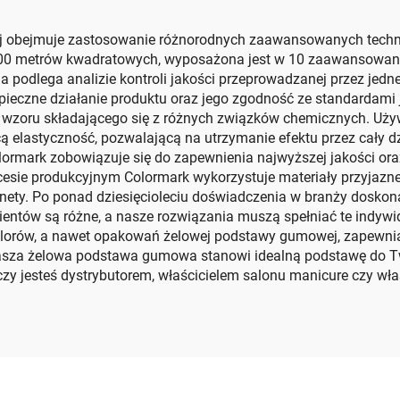
 obejmuje zastosowanie różnorodnych zaawansowanych technol
000 metrów kwadratowych, wyposażona jest w 10 zaawansowanyc
podlega analizie kontroli jakości przeprowadzanej przez jedneg
pieczne działanie produktu oraz jego zgodność ze standardami
zoru składającego się z różnych związków chemicznych. Uży
 elastyczność, pozwalającą na utrzymanie efektu przez cały dz
Colormark zobowiązuje się do zapewnienia najwyższej jakości o
sie produkcyjnym Colormark wykorzystuje materiały przyjazne 
nety. Po ponad dziesięcioleciu doświadczenia w branży dosk
entów są różne, a nasze rozwiązania muszą spełniać te indywi
olorów, a nawet opakowań żelowej podstawy gumowej, zapewnia
Nasza żelowa podstawa gumowa stanowi idealną podstawę do Tw
czy jesteś dystrybutorem, właścicielem salonu manicure czy wła