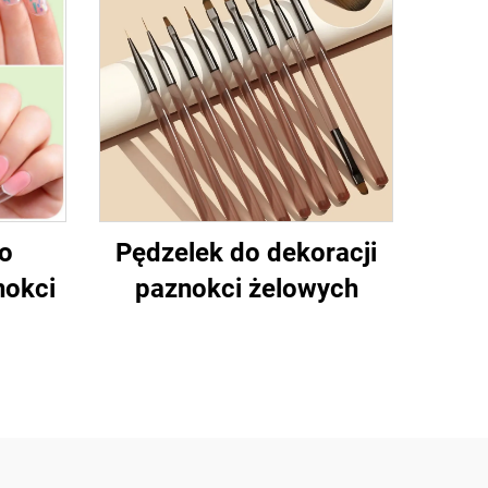
do
Pędzelek do dekoracji
nokci
paznokci żelowych