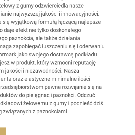
 żelowy z gumy odzwierciedla nasze
nie najwyższej jakości i innowacyjności.
e się wyjątkową formułą łączącą najlepsze
o daje efekt nie tylko doskonałego
ego paznokcia, ale także działania
maga zapobiegać łuszczeniu się i oderwaniu
olormark jako swojego dostawcę podkładu
jesz w produkt, który wzmocni reputację
m jakości i niezawodności. Nasza
nta oraz elastyczne minimalne ilości
rzedsiębiorstwom pewne rozwijanie się na
duktów do pielęgnacji paznokci. Odczuć
odkładowi żelowemu z gumy i podnieść dziś
g związanych z paznokciami.