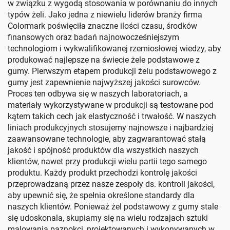
w związku z wygodą stosowania w porównaniu do innych
typów żeli. Jako jedna z niewielu liderów branży firma
Colormark poświęciła znaczne ilości czasu, środków
finansowych oraz badań najnowocześniejszym
technologiom i wykwalifikowanej rzemiosłowej wiedzy, aby
produkować najlepsze na świecie żele podstawowe z
gumy. Pierwszym etapem produkcji żelu podstawowego z
gumy jest zapewnienie najwyższej jakości surowców.
Proces ten odbywa się w naszych laboratoriach, a
materiały wykorzystywane w produkcji są testowane pod
kątem takich cech jak elastyczność i trwałość. W naszych
liniach produkcyjnych stosujemy najnowsze i najbardziej
zaawansowane technologie, aby zagwarantować stałą
jakość i spójność produktów dla wszystkich naszych
klientów, nawet przy produkcji wielu partii tego samego
produktu. Każdy produkt przechodzi kontrolę jakości
przeprowadzaną przez nasze zespoły ds. kontroli jakości,
aby upewnić się, że spełnia określone standardy dla
naszych klientów. Ponieważ żel podstawowy z gumy stale
się udoskonala, skupiamy się na wielu rodzajach sztuki
malowania paznokci, projektowanych i wykonywanych w