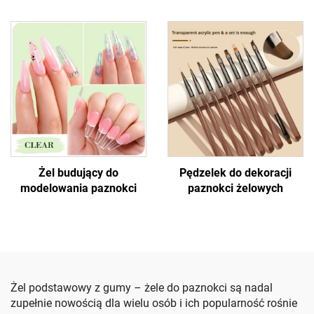
malowania paznokci
żelowym chromowanym
żelem z platyną
Żel budujący do
Pędzelek do dekoracji
modelowania paznokci
paznokci żelowych
Żel podstawowy z gumy – żele do paznokci są nadal
zupełnie nowością dla wielu osób i ich popularność rośnie