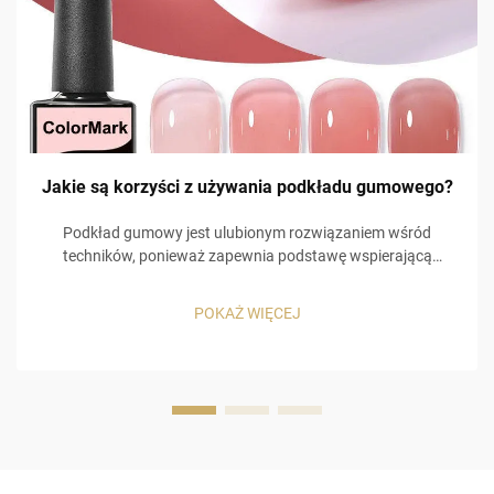
Jakie są korzyści z używania podkładu gumowego?
Podkład gumowy jest ulubionym rozwiązaniem wśród
techników, ponieważ zapewnia podstawę wspierającą
pozostałe warstwy w aplikacji lakieru żelowego. Zamiast
jedynie tworzyć barierę na paznokciu, umożliwia bardziej
POKAŻ WIĘCEJ
funkcjonalne zastosowanie, które sprzyja przyczepności...