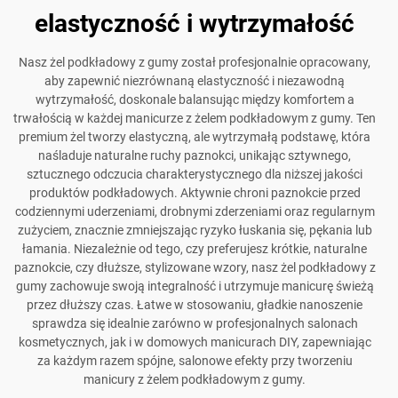
elastyczność i wytrzymałość
Nasz żel podkładowy z gumy został profesjonalnie opracowany,
aby zapewnić niezrównaną elastyczność i niezawodną
wytrzymałość, doskonale balansując między komfortem a
trwałością w każdej manicurze z żelem podkładowym z gumy. Ten
premium żel tworzy elastyczną, ale wytrzymałą podstawę, która
naśladuje naturalne ruchy paznokci, unikając sztywnego,
sztucznego odczucia charakterystycznego dla niższej jakości
produktów podkładowych. Aktywnie chroni paznokcie przed
codziennymi uderzeniami, drobnymi zderzeniami oraz regularnym
zużyciem, znacznie zmniejszając ryzyko łuskania się, pękania lub
łamania. Niezależnie od tego, czy preferujesz krótkie, naturalne
paznokcie, czy dłuższe, stylizowane wzory, nasz żel podkładowy z
gumy zachowuje swoją integralność i utrzymuje manicurę świeżą
przez dłuższy czas. Łatwe w stosowaniu, gładkie nanoszenie
sprawdza się idealnie zarówno w profesjonalnych salonach
kosmetycznych, jak i w domowych manicurach DIY, zapewniając
za każdym razem spójne, salonowe efekty przy tworzeniu
manicury z żelem podkładowym z gumy.