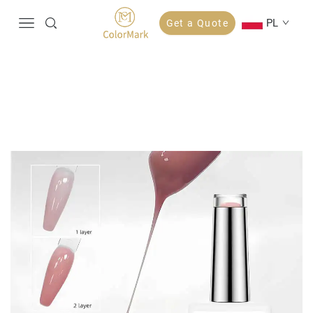
PL
Get a Quote