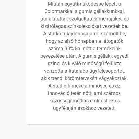
Miután együttműködésbe lépett a
Colormarkkal a gumis géllakkunkkal,
átalakították szolgáltatási menüjüket, és
kizárólagos színkolekciókat vezettek be.
A stúdió tulajdonosa arról számolt be,
hogy az első hónapban a látogatók
száma 30%-kal nőtt a termékeink
bevezetése után. A gumis géllakk egyedi
színei és kiváló minőségű felülete
vonzotta a fiatalabb ügyfélcsoportot,
akik trendi körömtervekért vágyakoztak.
A stúdió hírneve a minőség és az
innováció terén nőtt, ami számos
közösségi médiás említéshez és
ügyfélajánlásokhoz vezetett.