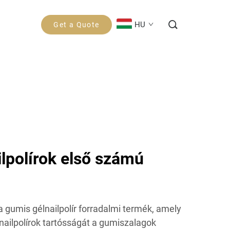
HU
Get a Quote
lpolírok első számú
 gumis gélnailpolír forradalmi termék, amely
ailpolírok tartósságát a gumiszalagok