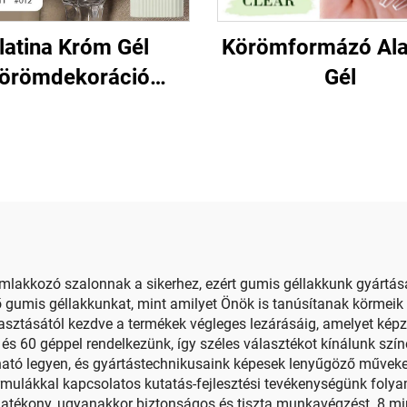
latina Króm Gél
Körömformázó Al
örömdekoráció
Gél
apvető Termékek
mlakkozó szalonnak a sikerhez, ezért gumis géllakkunk gyártásá
 gumis géllakkunkat, mint amilyet Önök is tanúsítanak körmeik 
sztásától kezdve a termékek végleges lezárásáig, amelyet képz
 és 60 géppel rendelkezünk, így széles választékot kínálunk szí
ató legyen, és gyártástechnikusaink képesek lenyűgöző műveket
ormulákkal kapcsolatos kutatás-fejlesztési tevékenységünk foly
hatékony, ugyanakkor biztonságos és tiszta munkavégzést. 8 m