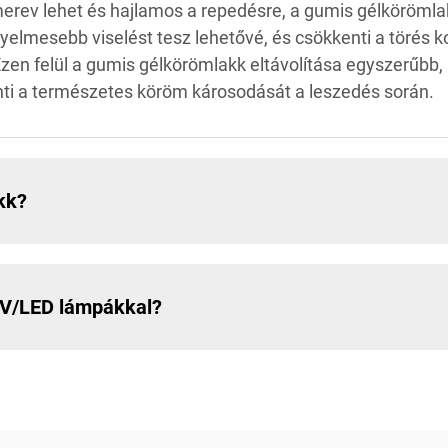
rev lehet és hajlamos a repedésre, a gumis gélkörömla
yelmesebb viselést tesz lehetővé, és csökkenti a törés ko
Ezen felül a gumis gélkörömlakk eltávolítása egyszerűb
nti a természetes köröm károsodását a leszedés során.
kk?
UV/LED lámpákkal?