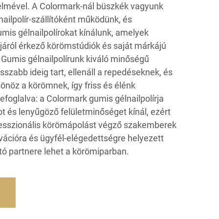
lmével. A Colormark-nál büszkék vagyunk
ailpolír-szállítóként működünk, és
mis gélnailpolírokat kínálunk, amelyek
tájáról érkező körömstúdiók és saját márkájú
 Gumis gélnailpolírunk kiváló minőségű
osszabb ideig tart, ellenáll a repedéseknek, és
önöz a körömnek, így friss és élénk
efoglalva: a Colormark gumis gélnailpolírja
t és lenyűgöző felületminőséget kínál, ezért
ofesszionális körömápolást végző szakemberek
ációra és ügyfél-elégedettségre helyezett
ó partnere lehet a körömiparban.