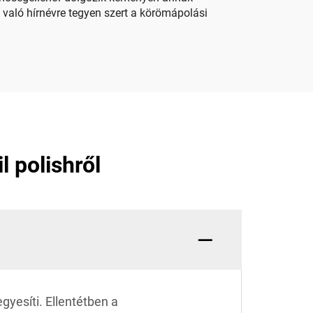
 való hírnévre tegyen szert a körömápolási
 polishről
gyesíti. Ellentétben a