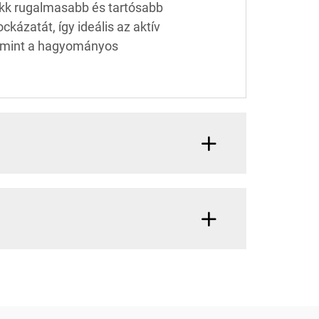
kk rugalmasabb és tartósabb
ckázatát, így ideális az aktív
b, mint a hagyományos