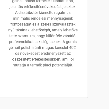
gélnail polish termékeit kínálatukba,
jelentős értékesítésnövekedést jeleztek.
A disztributór kiemelte rugalmas
minimális rendelési mennyiségeink
fontosságát és a széles színválaszték
nyújtásának lehetőségét, amely lehetővé
tette számukra, hogy különféle vásárlói
preferenciákat is kielégítsenek. A gumis
gélnail polish iránti magas kereslet 40%-
os növekedést eredményezett az
összesített értékesítésükben, ami jól
mutatja a termék piaci potenciálját.