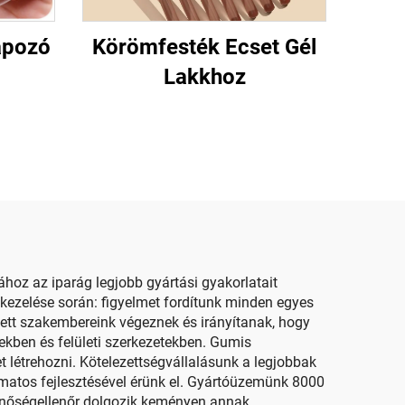
apozó
Körömfesték Ecset Gél
Lakkhoz
hoz az iparág legjobb gyártási gyakorlatait
kezelése során: figyelmet fordítunk minden egyes
ett szakembereink végeznek és irányítanak, hogy
nekben és felületi szerkezetekben. Gumis
 létrehozni. Kötelezettségvállalásunk a legjobbak
amatos fejlesztésével érünk el. Gyártóüzemünk 8000
inőségellenőr dolgozik keményen annak