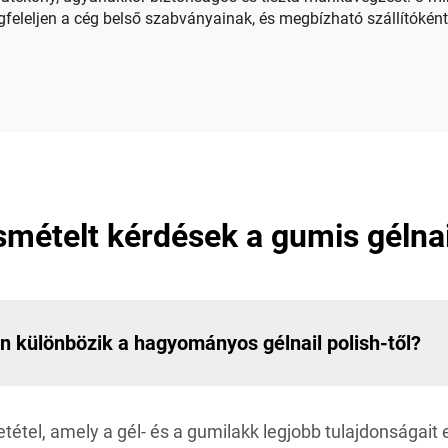
feleljen a cég belső szabványainak, és megbízható szállítóként
smételt kérdések a gumis gélnail
an különbözik a hagyományos gélnail polish-től?
tel, amely a gél- és a gumilakk legjobb tulajdonságait e