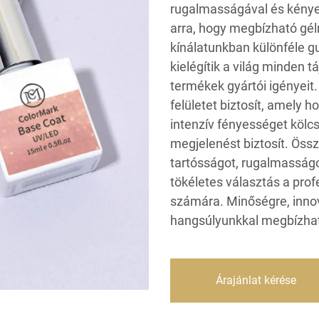
rugalmasságával és kénye
arra, hogy megbízható géln
kínálatunkban különféle gu
kielégítik a világ minden 
termékek gyártói igényeit.
felületet biztosít, amely h
intenzív fényességet kölcs
megjelenést biztosít. Össz
tartósságot, rugalmasságo
tökéletes választás a pr
számára. Minőségre, innov
hangsúlyunkkal megbízhat
Árajánlat kérése