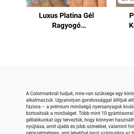
Luxus Platina Gél
P
Ragyogó
K
Körömdekorációkhoz
Al
A Colormarknál tudjuk, mire van szüksége egy körö
alkalmazzuk. Ugyanolyan gondossággal állítjuk elő
fázisra – a prémium minőségű nyersanyagok kivála
biztosítsák a minőséget. Több mint 10 gyártósorral
géllakkunkat úgy terveztük, hogy könnyen használh
nyújtása, amit újabb és jobb színekkel, valamint f
négyzetméteres, ami lehetővé teszi számunkra az 