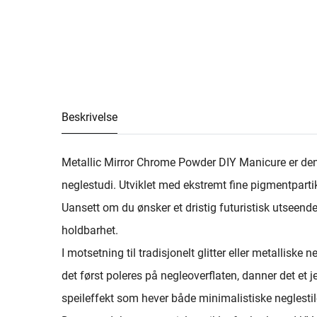
Beskrivelse
Metallic Mirror Chrome Powder DIY Manicure er den pe
neglestudi. Utviklet med ekstremt fine pigmentpartikl
Uansett om du ønsker et dristig futuristisk utseend
holdbarhet.
I motsetning til tradisjonelt glitter eller metalliske
det først poleres på negleoverflaten, danner det et 
speileffekt som hever både minimalistiske neglesti