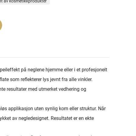
t av kosmetikkprodukter
peileffekt på neglene hjemme eller i et profesjonelt
te som reflekterer lys jevnt fra alle vinkler.
ente resultater med utmerket vedhering og
mløs applikasjon uten synlig korn eller struktur. Når
rykket av negledesignet. Resultatet er en ekte