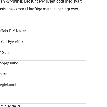
anikyr-rutiner. Det fungerer svært godt med svart,
ssisk sølvkrom til kraftige metallakser lagt over
fekt DIY Nailer
/ Cat Eye-effekt
 120 s
 oppløsning
itet
neglekunst
r
tilgjengelig