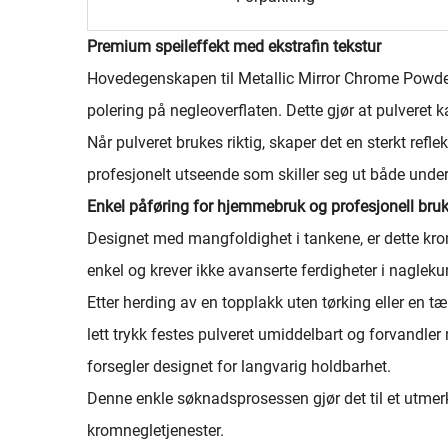
Premium speileffekt med ekstrafin tekstur
Hovedegenskapen til Metallic Mirror Chrome Powder li
polering på negleoverflaten. Dette gjør at pulveret ka
Når pulveret brukes riktig, skaper det en sterkt reflek
profesjonelt utseende som skiller seg ut både under
Enkel påføring for hjemmebruk og profesjonell bru
Designet med mangfoldighet i tankene, er dette kro
enkel og krever ikke avanserte ferdigheter i nagleku
Etter herding av en topplakk uten tørking eller en tæ
lett trykk festes pulveret umiddelbart og forvandler 
forsegler designet for langvarig holdbarhet.
Denne enkle søknadsprosessen gjør det til et utmer
kromnegletjenester.