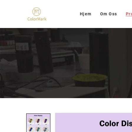
Hjem
Om Oss
Pr