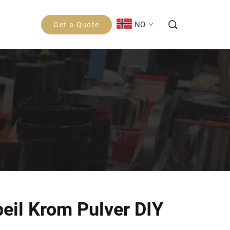
NO
Get a Quote
peil Krom Pulver DIY