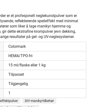
er er et profesjonelt neglekunstpulver som er
lysende, reflekterende speileffekt med minimal
atører som liker å lage manikyr hjemme og
, gir dette ekstrafine krompulver jevn dekking,
arige resultater på gel- og UV-neglesystemer.
Colormark
HEMA/TPO-fri
15 ml/flaske eller 1 kg
Tilpasset
Tilgjengelig
1
leffektpulver
DIY-manikyrtilbehør