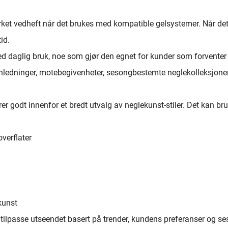
merket vedheft når det brukes med kompatible gelsystemer. Når det
id.
 ved daglig bruk, noe som gjør den egnet for kunder som forvent
 anledninger, motebegivenheter, sesongbestemte neglekolleksjoner
er godt innenfor et bredt utvalg av neglekunst-stiler. Det kan bruk
verflater
kunst
tilpasse utseendet basert på trender, kundens preferanser og 