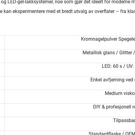
V- og LED-gel-lakksystemer, noe som gjør det ideelt for moderne m
re kan eksperimentere med et bredt utvalg av overflater – fra kla
Kromnagelpulver Spegelef
Metallisk glans / Glitter 
LED: 60 s / UV:
Enkel avfjerning ved
Medium viskos
DIY & profesjonell 
Tilpassba
Standardflaske / OEM 