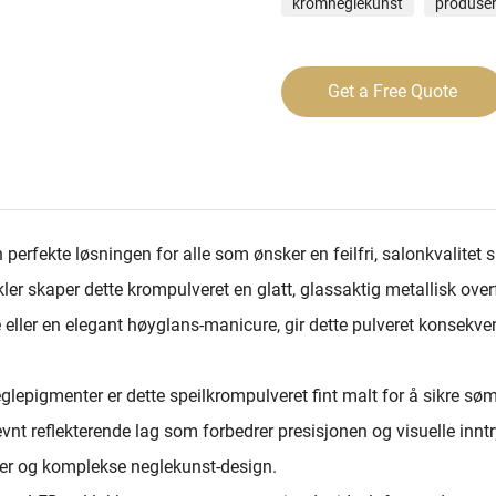
kromneglekunst
produsen
Get a Free Quote
rfekte løsningen for alle som ønsker en feilfri, salonkvalitet s
er skaper dette krompulveret en glatt, glassaktig metallisk overfla
e eller en elegant høyglans-manicure, gir dette pulveret konsekv
 neglepigmenter er dette speilkrompulveret fint malt for å sikre sø
jevnt reflekterende lag som forbedrer presisjonen og visuelle innt
ler og komplekse neglekunst-design.