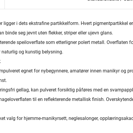
gger i dets ekstrafine partikkelform. Hvert pigmentpartikkel er 
n binde seg jevnt uten flekker, striper eller ujevn glans.
terende speiloverflate som etterligner polert metall. Overflaten for
 naturlig og kunstig belysning.
k
mpulveret egnet for nybegynnere, amatører innen manikyr og pro
nst.
ringsfri gellag, kan pulveret forsiktig påføres med en svampappli
nageloverflaten til en reflekterende metallisk finish. Overskytende
ket valg for hjemme-manikyrsett, neglesalonger, opplæringsakad