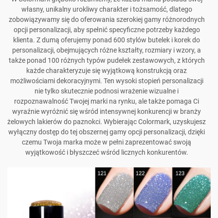
własny, unikalny urokliwy charakter i tożsamość, dlatego
zobowiązywamy się do oferowania szerokiej gamy różnorodnych
opcji personalizacji, aby spełnić specyficzne potrzeby każdego
klienta. Z dumą oferujemy ponad 600 stylów butelek i korek do
personalizacji, obejmujących różne kształty, rozmiary i wzory, a
także ponad 100 różnych typów pudełek zestawowych, z których
każde charakteryzuje się wyjątkową konstrukcją oraz
możliwościami dekoracyjnymi. Ten wysoki stopień personalizacji
nie tylko skutecznie podnosi wrażenie wizualne i
rozpoznawalność Twojej marki na rynku, ale także pomaga Ci
wyraźnie wyróżnić się wśród intensywnej konkurencji w branży
żelowych lakierów do paznokci. Wybierając Colormark, uzyskujesz
wyłączny dostęp do tej obszernej gamy opcji personalizacji, dzięki
czemu Twoja marka może w pełni zaprezentować swoją
wyjątkowość i błyszczeć wśród licznych konkurentów.