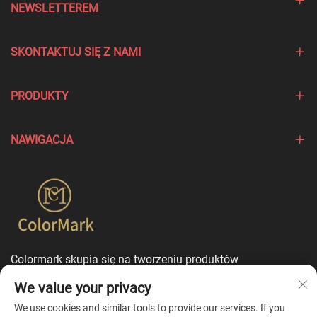
NEWSLETTEREM
SKONTAKTUJ SIĘ Z NAMI
PRODUKTY
NAWIGACJA
Colormark skupia się na tworzeniu produktów
podkreślających wyjątkowe cechy różnych marek i oferuje
We value your privacy
usługi dostosowania w trybie jednego punktu
kontaktowego.
We use cookies and similar tools to provide our services. If you