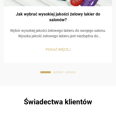
Jak wybrać wysokiej jakości żelowy lakier do
salonów?
Wybór wysokiej jakości żelowego lakieru do swojego salonu.
Wysoka jakość żelowego lakieru jest niezbędna do
zapewnienia satysfakcji klientów i powrotu ich do salonu.
Klienci oczekują, że ich manicure będzie trwać długo, a
POKAŻ WIĘCEJ
odpryskiwane paznokcie już po 3 dniach od wizyty nie
zachęcą ich do ponownej wizyty...
Świadectwa klientów