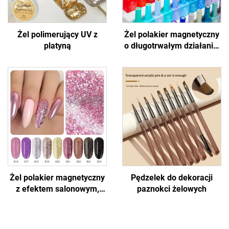
Żel polimerujący UV z
Żel polakier magnetyczny
platyną
o długotrwałym działaniu,
efekt kotich oczu
Żel polakier magnetyczny
Pędzelek do dekoracji
z efektem salonowym,
paznokci żelowych
efekt kotich oczu