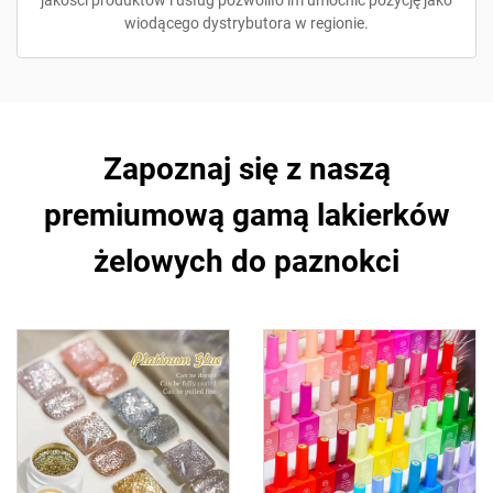
jakości produktów i usług pozwoliło im umocnić pozycję jako
wiodącego dystrybutora w regionie.
Zapoznaj się z naszą
premiumową gamą lakierków
żelowych do paznokci