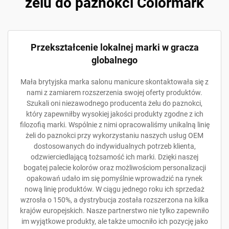
żelu do paznokci Colormark
Przekształcenie lokalnej marki w gracza
globalnego
Mała brytyjska marka salonu manicure skontaktowała się z
nami z zamiarem rozszerzenia swojej oferty produktów.
Szukali oni niezawodnego producenta żelu do paznokci,
który zapewniłby wysokiej jakości produkty zgodne z ich
filozofią marki. Wspólnie z nimi opracowaliśmy unikalną linię
żeli do paznokci przy wykorzystaniu naszych usług OEM
dostosowanych do indywidualnych potrzeb klienta,
odzwierciedlającą tożsamość ich marki. Dzięki naszej
bogatej palecie kolorów oraz możliwościom personalizacji
opakowań udało im się pomyślnie wprowadzić na rynek
nową linię produktów. W ciągu jednego roku ich sprzedaż
wzrosła o 150%, a dystrybucja została rozszerzona na kilka
krajów europejskich. Nasze partnerstwo nie tylko zapewniło
im wyjątkowe produkty, ale także umocniło ich pozycję jako