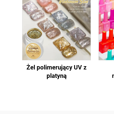
Żel polimerujący UV z
platyną
dług
e