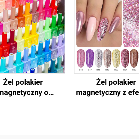
Żel polakier
Żel polakier
magnetyczny o
magnetyczny z ef
otrwałym działaniu,
salonowym, efekt 
fekt kotich oczu
oczu