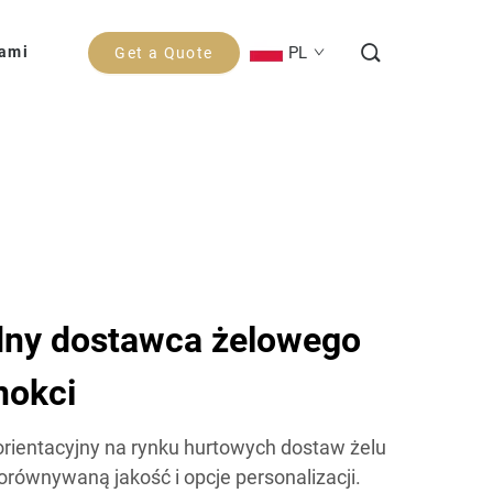
PL
Nami
Get a Quote
dny dostawca żelowego
nokci
rientacyjny na rynku hurtowych dostaw żelu
orównywaną jakość i opcje personalizacji.