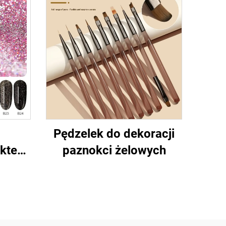
Pędzelek do dekoracji
ektem
paznokci żelowych
kotich