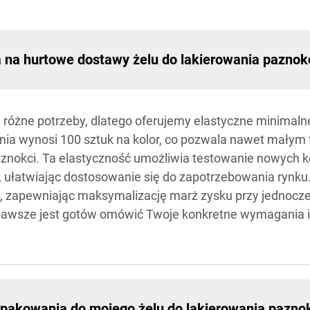
a na hurtowe dostawy żelu do lakierowania paznok
różne potrzeby, dlatego oferujemy elastyczne minimaln
ia wynosi 100 sztuk na kolor, co pozwala nawet małym
paznokci. Ta elastyczność umożliwia testowanie nowych ko
, ułatwiając dostosowanie się do zapotrzebowania rynk
, zapewniając maksymalizację marż zysku przy jednocz
zawsze jest gotów omówić Twoje konkretne wymagania i
akowania do mojego żelu do lakierowania pazno