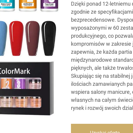
Dzięki ponad 12-letniem
zgodnie ze specyfikacjam
bezprecedensowe. Dyspon
wyposażonymi w 60 zest
produkcyjnego, co pozwal
kompromisów w zakresie ja
zapewnia, że każda partia
międzynarodowe standardy
pięknych, ale także trwało
Skupiając się na stabilne
ilościach zamawianych par
wspiera salony manicure, 
własnych na całym świeci
rynek i rozwój swoich dzia
Uzyskaj ofertę