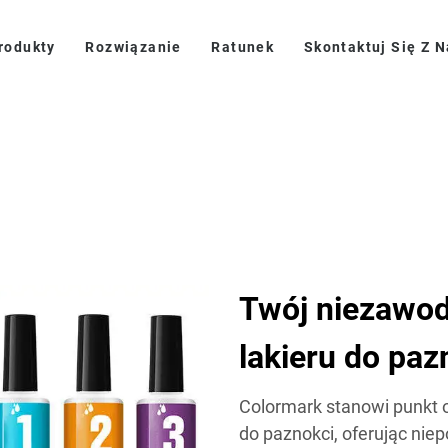
rodukty
Rozwiązanie
Ratunek
Skontaktuj Się Z 
Twój niezawo
lakieru do paz
Colormark stanowi punkt o
do paznokci, oferując niep