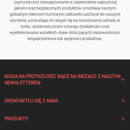
rygorystyczny zaangażowanie w zapewnienie najwyższej
jakości oraz bezpiecznych produktów umożliwia naszym
globalnym klientom hurtowym całkowite zaufanie do naszych
wyrobów, pozwalając im skupić się na rozszerzaniu udziału w
rynku, systematycznym rozwoju działalności oraz
wyeliminowaniu wszelkich obaw dotyczących niezawodności,
bezpieczeństwa lub spójności produktów.
MODA NA PRZYSZŁOŚĆ: BĄDŹ NA BIEŻĄCO Z NASZYM
NEWSLETTEREM
SKONTAKTUJ SIĘ Z NAMI
PRODUKTY