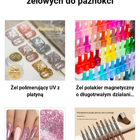
żelowych do paznokci
Żel polimerujący UV z
Żel polakier magnetyczny
platyną
o długotrwałym działaniu,
efekt kotich oczu