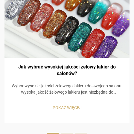
Jak wybrać wysokiej jakości żelowy lakier do
salonów?
Wybór wysokiej jakości żelowego lakieru do swojego salonu.
Wysoka jakość żelowego lakieru jest niezbędna do
zapewnienia satysfakcji klientów i powrotu ich do salonu.
Klienci oczekują, że ich manicure będzie trwać długo, a
POKAŻ WIĘCEJ
odpryskiwane paznokcie już po 3 dniach od wizyty nie
zachęcą ich do ponownej wizyty...